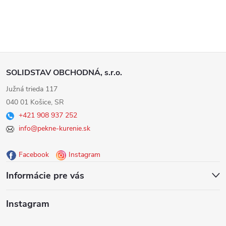
Z
SOLIDSTAV OBCHODNÁ, s.r.o.
á
Južná trieda 117
040 01 Košice, SR
p
+421 908 937 252
info@pekne-kurenie.sk
ä
Facebook
Instagram
t
Informácie pre vás
i
Instagram
e