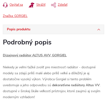
Opýtať sa
Strážiť
Zdieľať
Značka:
GORGIEL
Popis produktu
Podrobný popis
Dizajnový radiátor ALTUS AVV, GORGIEL
Niekedy je veľmi ťažké zvoliť pre miestnosť radiátor - dostupné
modely sa zdajú príliš malé alebo príliš veľké a dôležitý je aj
dostatočne vysoký výkon. Výrobca Gorgiel si tento problém
uvedomuje a jeho odpoveďou sú
dekoratívne radiátory Altus VV
:
dostupné v širokej škále veľkostí prístrojov, ktoré zaujmú aj svojím
moderným vzhľadom!