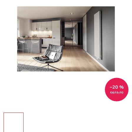
–20 %
€673,70