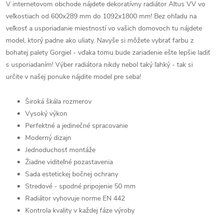
V internetovom obchode nájdete dekoratívny radiátor Altus VV vo
veľkostiach od 600x289 mm do 1092x1800 mm! Bez ohľadu na
veľkosť a usporiadanie miestností vo vašich domovoch tu nájdete
model, ktorý padne ako uliaty. Navyše si môžete vybrať farbu z
bohatej palety Gorgiel - vďaka tomu bude zariadenie ešte lepšie ladiť
s usporiadaním! Výber radiátora nikdy nebol taký ľahký - tak si
určite v našej ponuke nájdite model pre seba!
Široká škála rozmerov
Vysoký výkon
Perfektné a jedinečné spracovanie
Moderný dizajn
Jednoduchosť montáže
Žiadne viditeľné pozastavenia
Sada estetickej bočnej ochrany
Stredové - spodné pripojenie 50 mm
Radiátor vyhovuje norme EN 442
Kontrola kvality v každej fáze výroby