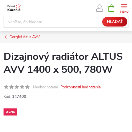
Prejsť
NÁKUPN
KOŠÍK
na
obsah
HĽADAŤ
Gorgiel Altus AVV
Dizajnový radiátor ALTUS
AVV 1400 x 500, 780W
Neohodnotené
Podrobnosti hodnotenia
Kód:
147400
Akcia