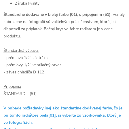
Záruka kvality
Štandardne dodávané v bielej farbe (01), s pripojením (51)
. Ventily
zobrazené na fotografii sú voliteľným príslušenstvom, ktoré je k
dispozícii za príplatok. Bočný kryt vo fabre radiátora je v cene
produktu.
Štandardná výbava:
- prémiová 1/2" zástrčka
- prémiový 1/2" ventilačný otvor
- záves chladiča D 112
Pripojenia
ŠTANDARD – [51]
V prípade požiadavky inej ako štandardne dodávanej farby, čo je
pri tomto radiátore biela[01], si vyberte zo vzorkovníka, ktorý je
vo fotografiách.