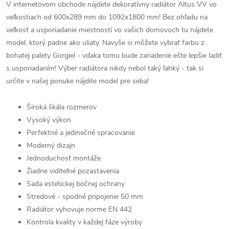
V internetovom obchode nájdete dekoratívny radiátor Altus VV vo
veľkostiach od 600x289 mm do 1092x1800 mm! Bez ohľadu na
veľkosť a usporiadanie miestností vo vašich domovoch tu nájdete
model, ktorý padne ako uliaty. Navyše si môžete vybrať farbu z
bohatej palety Gorgiel - vďaka tomu bude zariadenie ešte lepšie ladiť
s usporiadaním! Výber radiátora nikdy nebol taký ľahký - tak si
určite v našej ponuke nájdite model pre seba!
Široká škála rozmerov
Vysoký výkon
Perfektné a jedinečné spracovanie
Moderný dizajn
Jednoduchosť montáže
Žiadne viditeľné pozastavenia
Sada estetickej bočnej ochrany
Stredové - spodné pripojenie 50 mm
Radiátor vyhovuje norme EN 442
Kontrola kvality v každej fáze výroby