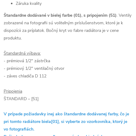
Záruka kvality
Štandardne dodávané v bielej farbe (01), s pripojením (51)
. Ventily
zobrazené na fotografii sú voliteľným príslušenstvom, ktoré je k
dispozícii za príplatok. Bočný kryt vo fabre radiátora je v cene
produktu.
Štandardná výbava:
- prémiová 1/2" zástrčka
- prémiový 1/2" ventilačný otvor
- záves chladiča D 112
Pripojenia
ŠTANDARD – [51]
V prípade požiadavky inej ako štandardne dodávanej farby, čo je
pri tomto radiátore biela[01], si vyberte zo vzorkovníka, ktorý je
vo fotografiách.