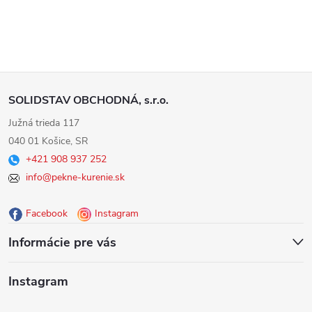
Z
SOLIDSTAV OBCHODNÁ, s.r.o.
á
Južná trieda 117
040 01 Košice, SR
p
+421 908 937 252
info@pekne-kurenie.sk
ä
Facebook
Instagram
t
Informácie pre vás
i
Instagram
e