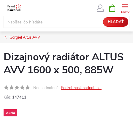
Prejsť
NÁKUPN
KOŠÍK
na
obsah
HĽADAŤ
Gorgiel Altus AVV
Dizajnový radiátor ALTUS
AVV 1600 x 500, 885W
Neohodnotené
Podrobnosti hodnotenia
Kód:
147411
Akcia