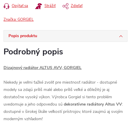
Opýtať sa
Strážiť
Zdieľať
Značka:
GORGIEL
Popis produktu
Podrobný popis
Dizajnový radiátor ALTUS AVV, GORGIEL
Niekedy je veľmi ťažké zvoliť pre miestnosť radiátor - dostupné
modely sa zdajú príliš malé alebo príliš veľké a dôležitý je aj
dostatočne vysoký výkon. Výrobca Gorgiel si tento problém
uvedomuje a jeho odpoveďou sú
dekoratívne radiátory Altus VV
:
dostupné v širokej škále veľkostí prístrojov, ktoré zaujmú aj svojím
moderným vzhľadom!