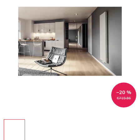
–20 %
€719,86