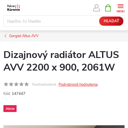
Prejsť
NÁKUPN
KOŠÍK
na
obsah
HĽADAŤ
Gorgiel Altus AVV
Dizajnový radiátor ALTUS
AVV 2200 x 900, 2061W
Neohodnotené
Podrobnosti hodnotenia
Kód:
147447
Akcia