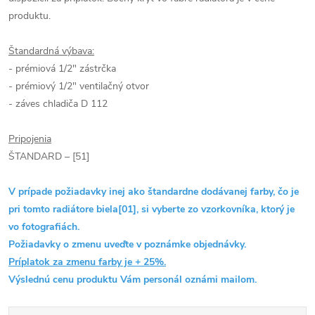
produktu.
Štandardná výbava:
- prémiová 1/2" zástrčka
- prémiový 1/2" ventilačný otvor
- záves chladiča D 112
Pripojenia
ŠTANDARD – [51]
V prípade požiadavky inej ako štandardne dodávanej farby, čo je
pri tomto radiátore biela[01], si vyberte zo vzorkovníka, ktorý je
vo fotografiách.
Požiadavky o zmenu uveďte v poznámke objednávky.
Príplatok za zmenu farby je + 25%.
Výslednú cenu produktu Vám personál oznámi mailom.