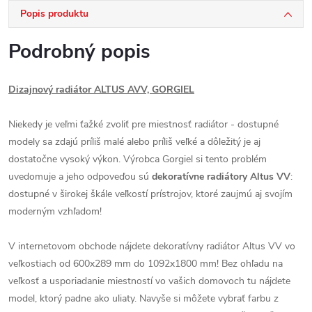
Popis produktu
Podrobný popis
Dizajnový radiátor ALTUS AVV, GORGIEL
Niekedy je veľmi ťažké zvoliť pre miestnosť radiátor - dostupné
modely sa zdajú príliš malé alebo príliš veľké a dôležitý je aj
dostatočne vysoký výkon. Výrobca Gorgiel si tento problém
uvedomuje a jeho odpoveďou sú
dekoratívne radiátory Altus VV
:
dostupné v širokej škále veľkostí prístrojov, ktoré zaujmú aj svojím
moderným vzhľadom!
V internetovom obchode nájdete dekoratívny radiátor Altus VV vo
veľkostiach od 600x289 mm do 1092x1800 mm! Bez ohľadu na
veľkosť a usporiadanie miestností vo vašich domovoch tu nájdete
model, ktorý padne ako uliaty. Navyše si môžete vybrať farbu z