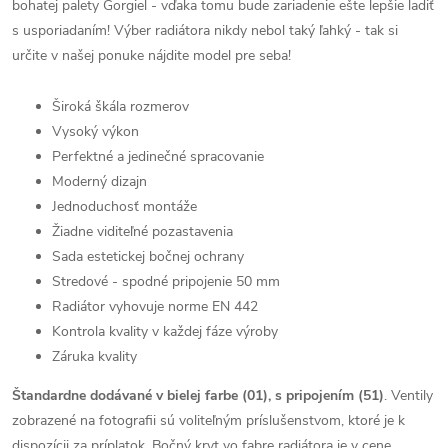
bohatej palety Gorgiel - vďaka tomu bude zariadenie ešte lepšie ladiť
s usporiadaním! Výber radiátora nikdy nebol taký ľahký - tak si
určite v našej ponuke nájdite model pre seba!
Široká škála rozmerov
Vysoký výkon
Perfektné a jedinečné spracovanie
Moderný dizajn
Jednoduchosť montáže
Žiadne viditeľné pozastavenia
Sada estetickej bočnej ochrany
Stredové - spodné pripojenie 50 mm
Radiátor vyhovuje norme EN 442
Kontrola kvality v každej fáze výroby
Záruka kvality
Štandardne dodávané v bielej farbe (01), s pripojením (51)
. Ventily
zobrazené na fotografii sú voliteľným príslušenstvom, ktoré je k
dispozícii za príplatok. Bočný kryt vo fabre radiátora je v cene