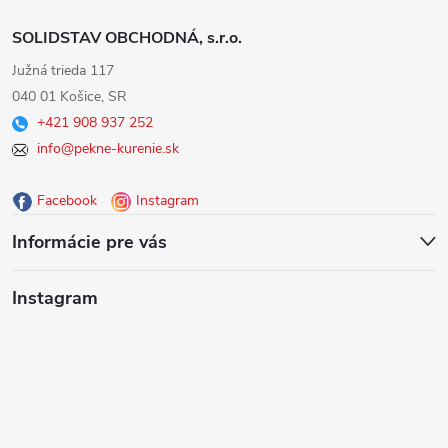
Z
SOLIDSTAV OBCHODNÁ, s.r.o.
á
Južná trieda 117
040 01 Košice, SR
p
+421 908 937 252
info@pekne-kurenie.sk
ä
Facebook
Instagram
t
Informácie pre vás
i
Instagram
e