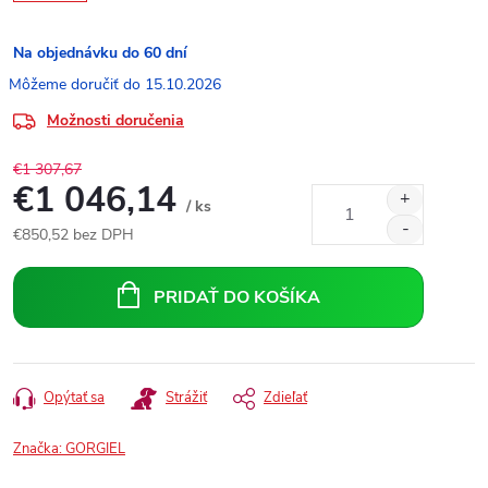
Na objednávku do 60 dní
15.10.2026
Možnosti doručenia
€1 307,67
€1 046,14
/ ks
€850,52 bez DPH
Jednotková
cena:
PRIDAŤ DO KOŠÍKA
Opýtať sa
Strážiť
Zdieľať
Značka:
GORGIEL