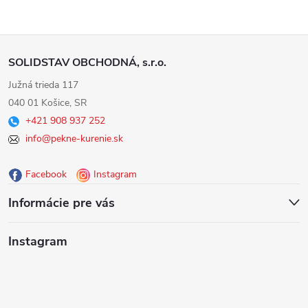
Z
SOLIDSTAV OBCHODNÁ, s.r.o.
á
Južná trieda 117
040 01 Košice, SR
p
+421 908 937 252
info@pekne-kurenie.sk
ä
Facebook
Instagram
t
Informácie pre vás
i
Instagram
e