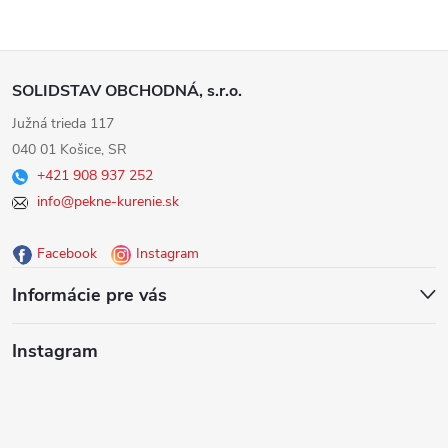
Z
SOLIDSTAV OBCHODNÁ, s.r.o.
á
Južná trieda 117
040 01 Košice, SR
p
+421 908 937 252
info@pekne-kurenie.sk
ä
Facebook
Instagram
t
Informácie pre vás
i
Instagram
e