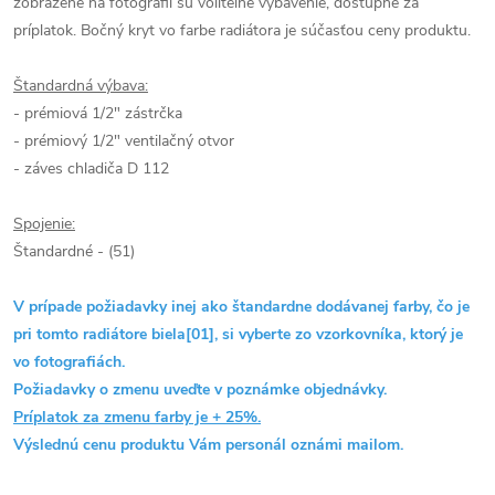
zobrazené na fotografii sú voliteľné vybavenie, dostupné za
príplatok. Bočný kryt vo farbe radiátora je súčasťou ceny produktu.
Štandardná výbava:
- prémiová 1/2" zástrčka
- prémiový 1/2" ventilačný otvor
- záves chladiča D 112
Spojenie:
Štandardné - (51)
V prípade požiadavky inej ako štandardne dodávanej farby, čo je
pri tomto radiátore biela[01], si vyberte zo vzorkovníka, ktorý je
vo fotografiách.
Požiadavky o zmenu uveďte v poznámke objednávky.
Príplatok za zmenu farby je + 25%.
Výslednú cenu produktu Vám personál oznámi mailom.