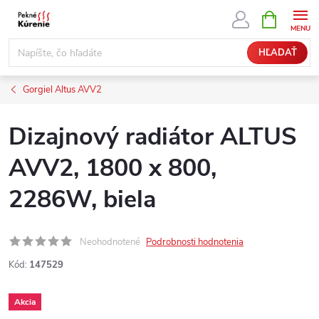
Prejsť
NÁKUPN
KOŠÍK
na
obsah
HĽADAŤ
Gorgiel Altus AVV2
Dizajnový radiátor ALTUS
AVV2, 1800 x 800,
2286W, biela
Neohodnotené
Podrobnosti hodnotenia
Kód:
147529
Akcia