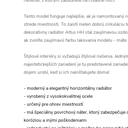
riešenie, s ktorým zabudnete na chladné noci!
Tento model funguje najlepšie, ak je namontovaný na
strede miestnosti. To zaistí nielen dobrú cirkuláciu t
dekoratívny radiátor Altus HH stal zaujímavou ozdob
ak zvolíte zaujímavú farbu lakovania modelu - máte k
Štýlové interiéry si vyžadujú štýlové riešenia. Jedn
najestetickejších zariadení je tu predstavené zariad
dojem urobí, keď si ich nainštalujete doma!
- moderný a elegantný horizontálny radiátor
- vyrobený z vysokokvalitnej ocele
- určený pre ohrev miestností
- má špeciálny povrchový náter, ktorý zabezpečuje d
koróziou a inými poškodeniami