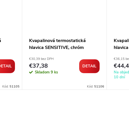
á
Kvapalinová termostatická
Kvapal
hlavica SENSITIVE, chróm
hlavic
€30,39 bez DPH
€36,15 b
€37,38
€44,
ETAIL
DETAIL
Skladom
9 ks
Na obje
10 dní
Kód:
51105
Kód:
51106