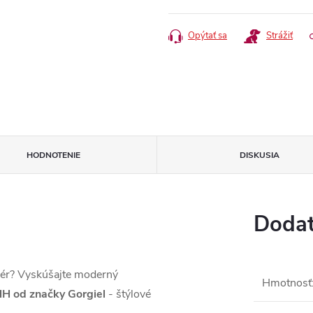
cena:
Opýtať sa
Strážiť
HODNOTENIE
DISKUSIA
Dodat
riér? Vyskúšajte moderný
Hmotnosť
 HH od značky Gorgiel
- štýlové