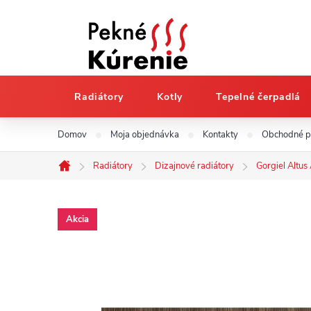
Radiátory
Kotly
Tepelné čerpadlá
Prejsť
Domov
Moja objednávka
Kontakty
Obchodné 
na
obsah
Radiátory
Dizajnové radiátory
Gorgiel Altu
Domov
Akcia