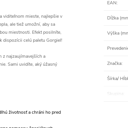
EAN
:
 viditeľnom mieste, najlepšie v
Dĺžka (m
epla, ale tiež umožní, aby sa
ou miestnosti. Efekt posilníte,
Výška (m
 dispozícii celú paletu Gorgiel!
Prevedeni
ým z najzaujímavejších a
Značka
:
enie. Sami uvidíte, aký úžasný
Šírka/ Hĺ
Skupina
:
lhú životnosť a chráni ho pred