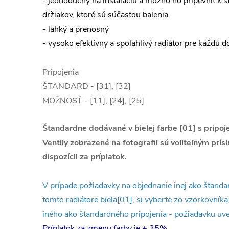
- jednoduchý na inštaláciu a možno ho pripevniť k
držiakov, ktoré sú súčasťou balenia
- ľahký a prenosný
- vysoko efektívny a spoľahlivý radiátor pre každú 
Pripojenia
ŠTANDARD - [31], [32]
MOŽNOSŤ - [11], [24], [25]
Štandardne dodávané v bielej farbe [01] s pripo
Ventily zobrazené na fotografii sú voliteľným prís
dispozícii za príplatok.
V prípade požiadavky na objednanie inej ako štandar
tomto radiátore biela[01], si vyberte zo vzorkovníka,
iného ako štandardného pripojenia - požiadavku u
Príplatok za zmenu farby je + 25%.