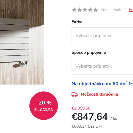
Neohodnotené
Po
Farba
Spôsob pripojenia
Na objednávku do 60 dní
Možnosti doručenia
–20 %
€1 059,56
€1 059,56
€847,64
/ ks
€689,14
bez DPH
Jednotková