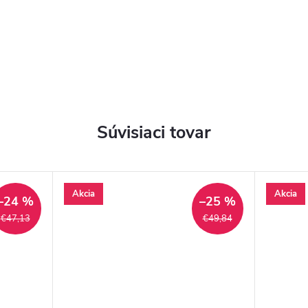
Súvisiaci tovar
Akcia
Akcia
–24 %
–25 %
€47,13
€49,84