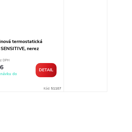
inová termostatická
a SENSITIVE, nerez
ez DPH
46
DETAIL
dnávku do
Kód:
51107