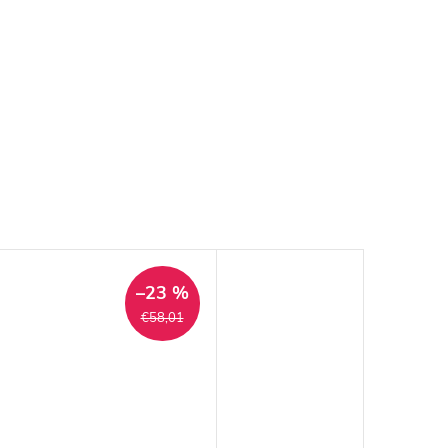
–23 %
€58,01