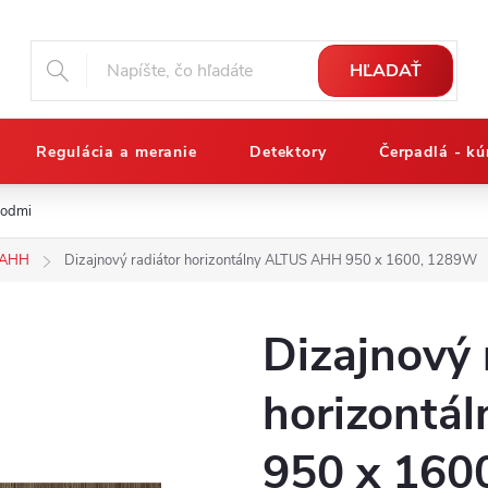
HĽADAŤ
Regulácia a meranie
Detektory
Čerpadlá - kú
podmienky
Reklamačný poriadok
Osobné údaje a ich ochrana
s AHH
Dizajnový radiátor horizontálny ALTUS AHH 950 x 1600, 1289W
Dizajnový 
horizontá
950 x 160