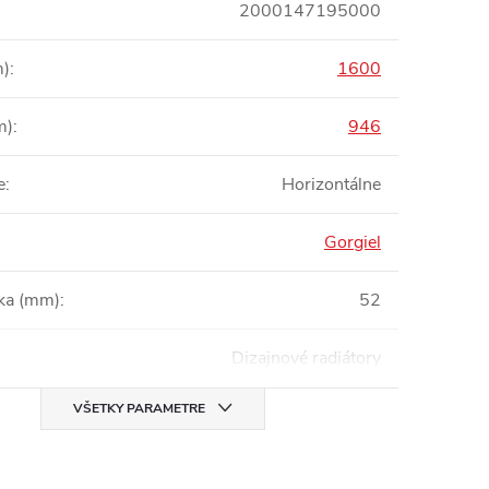
2000147195000
m)
:
1600
m)
:
946
e
:
Horizontálne
Gorgiel
bka (mm)
:
52
Dizajnové radiátory
VŠETKY PARAMETRE