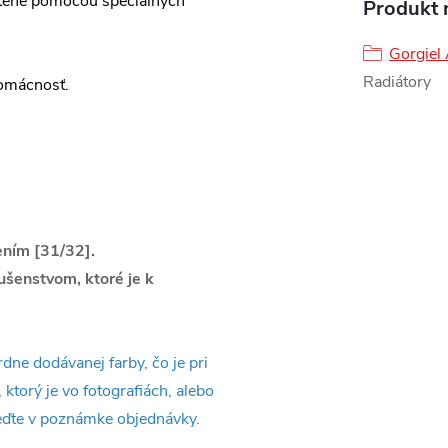
 stene pomocou špeciálnych
Produkt n
Gorgiel
Radiátory
domácnosť.
jením [31/32].
lušenstvom, ktoré je k
dne dodávanej farby, čo je pri
 ktorý je vo fotografiách, alebo
veďte v poznámke objednávky.