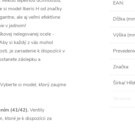
 veľkou tepelnou účinnosťou,
EAN
:
e si model Iberis H od značky
gantne, ale aj veľmi efektívne
Dĺžka (m
nie v jednom!
íkovej nelegovanej ocele -
Výška (m
 Aby si každý z vás mohol
ti, je zariadenie k dispozícii v
Prevedeni
ostanete záslepku a
Značka
:
Šírka/ Hĺ
 Vyberte si model, ktorý zaujme
Skupina
:
jením (41/42).
Ventily
 ktoré je k dispozícii za