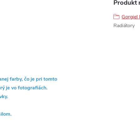
Produkt n
Gorgiel 
Radiátory
ej farby, čo je pri tomto
rý je vo fotografiách.
vky.
ilom.