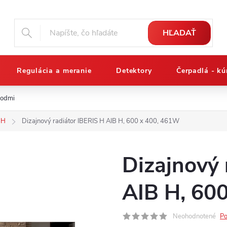
HĽADAŤ
Regulácia a meranie
Detektory
Čerpadlá - kú
podmienky
Reklamačný poriadok
Osobné údaje a ich ochrana
 H
Dizajnový radiátor IBERIS H AIB H, 600 x 400, 461W
Dizajnový 
AIB H, 60
Neohodnotené
Po