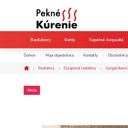
Radiátory
Kotly
Tepelné čerpadlá
Prejsť
Domov
Moja objednávka
Kontakty
Obchodné 
na
obsah
Radiátory
Dizajnové radiátory
Gorgiel Iberis
Domov
Akcia