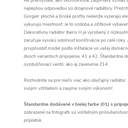
Ak premýšľate, ako skombinovať zaujímavý vzhľad s
najlepšou odpoveďou sú dizajnové radiátory. Prezrit
Gorgiel: ploché a široké profily nielenže vyzerajú ele
vykurujú miestnosť. Je to ozdoba a úžitkové vybave
Dekoratívny radiátor Iberis H je vyrobený z nízkouhl
zaručuje vysokú odolnosť konštrukcie po celé roky.
prispôsobiť model podľa inštalácie vo vašej domácnos
dvoch variantoch pripojenia: 41 a 42. Štandardne d
ovzdušňovací ventil, ako aj zavesenie Z14.
Rozhodnite sa pre niečo viac ako obyčajný radiátor.
svojim vzhľadom a zaujme svojim výkonom!
Štandardne dodávané v bielej farbe (01) s pripo
zobrazené na fotografii sú voliteľným príslušenstvom,
príplatok.