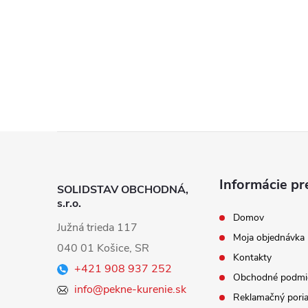
Z
á
Informácie pr
SOLIDSTAV OBCHODNÁ,
s.r.o.
p
Domov
Južná trieda 117
Moja objednávka
ä
040 01 Košice, SR
Kontakty
+421 908 937 252
t
Obchodné podmi
info@pekne-kurenie.sk
Reklamačný pori