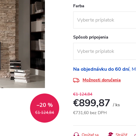
Farba
Spôsob pripojenia
Na objednávku do 60 dní
Možnosti doručenia
€1 124,84
€899,87
–20 %
/ ks
€1 124,84
€731,60
bez DPH
Jednotková
cena:
Opýtať sa
Strážiť