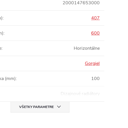
2000147653000
m)
:
407
m)
:
600
e
:
Horizontálne
Gorgiel
bka (mm)
:
100
Dizajnové radiátory
VŠETKY PARAMETRE