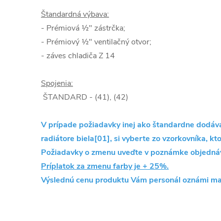
Štandardná výbava:
- Prémiová ½" zástrčka;
- Prémiový ½" ventilačný otvor;
- záves chladiča Z 14
Spojenia:
ŠTANDARD - (41), (42)
V prípade požiadavky inej ako štandardne dodávan
radiátore biela[01], si vyberte zo vzorkovníka, kto
Požiadavky o zmenu uveďte v poznámke objedná
Príplatok za zmenu farby je + 25%.
Výslednú cenu produktu Vám personál oznámi ma