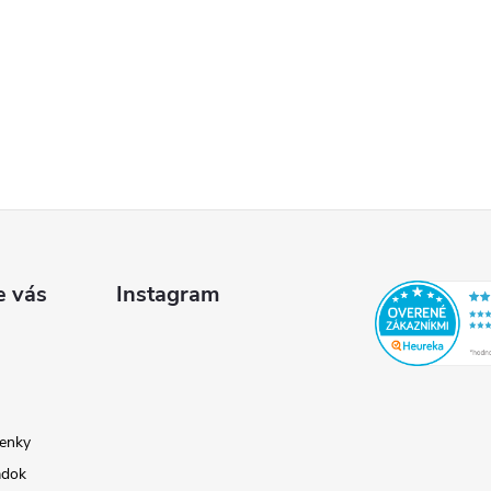
e vás
Instagram
enky
adok