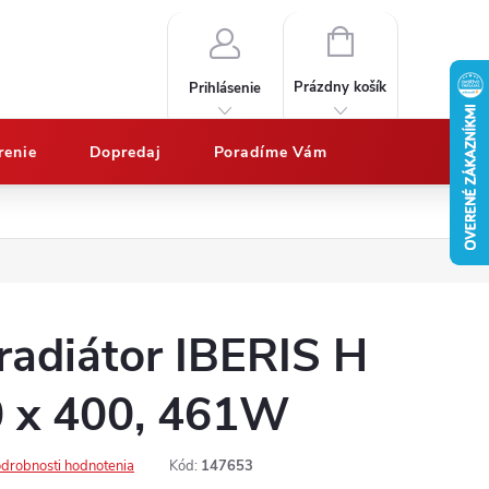
NÁKUPNÝ
KOŠÍK
Prázdny košík
Prihlásenie
renie
Dopredaj
Poradíme Vám
Nákup na splátky QUATRO
Doprava a platby
Vypočítajte potrebný 
radiátor IBERIS H
0 x 400, 461W
drobnosti hodnotenia
Kód:
147653