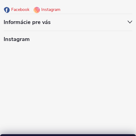
ä
Facebook
Instagram
t
Informácie pre vás
i
Instagram
e