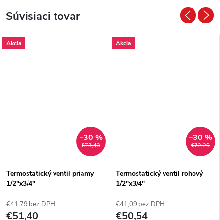
Súvisiaci tovar
Akcia
Akcia
–30 %
–30 %
€73,43
€72,20
Termostatický ventil priamy
Termostatický ventil rohový
1/2"x3/4"
1/2"x3/4"
€41,79 bez DPH
€41,09 bez DPH
€51,40
€50,54