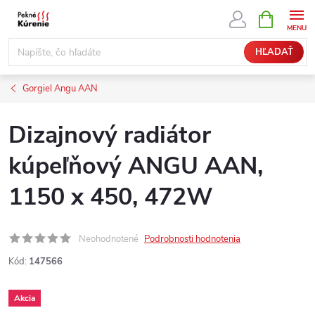
Prejsť
NÁKUPN
KOŠÍK
na
obsah
HĽADAŤ
Gorgiel Angu AAN
Dizajnový radiátor
kúpeľňový ANGU AAN,
1150 x 450, 472W
Neohodnotené
Podrobnosti hodnotenia
Kód:
147566
Akcia