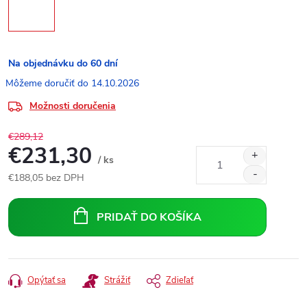
Na objednávku do 60 dní
14.10.2026
Možnosti doručenia
€289,12
€231,30
/ ks
€188,05 bez DPH
Jednotková
cena:
PRIDAŤ DO KOŠÍKA
Opýtať sa
Strážiť
Zdieľať