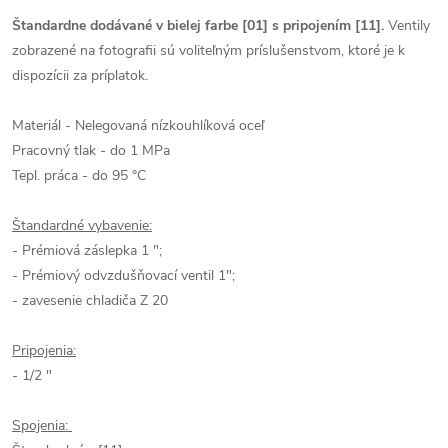
Štandardne dodávané v bielej farbe [01] s pripojením [11].
Ventily
zobrazené na fotografii sú voliteľným príslušenstvom, ktoré je k
dispozícii za príplatok.
Materiál - Nelegovaná nízkouhlíková oceľ
Pracovný tlak - do 1 MPa
Tepl. práca - do 95 °C
Štandardné vybavenie:
- Prémiová záslepka 1 ";
- Prémiový odvzdušňovací ventil 1";
- zavesenie chladiča Z 20
Pripojenia:
- 1/2 "
Spojenia: