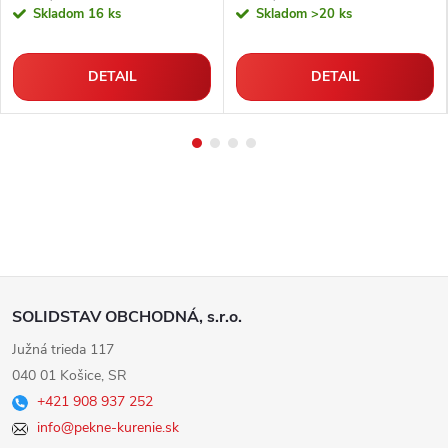
Skladom
16 ks
Skladom
>20 ks
DETAIL
DETAIL
Z
SOLIDSTAV OBCHODNÁ, s.r.o.
á
Južná trieda 117
040 01 Košice, SR
p
+421 908 937 252
info@pekne-kurenie.sk