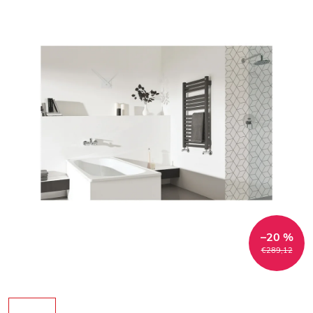
–20 %
€289,12