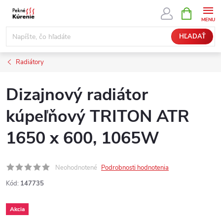
Prejsť
NÁKUPN
KOŠÍK
na
obsah
HĽADAŤ
Radiátory
Dizajnový radiátor
kúpeľňový TRITON ATR
1650 x 600, 1065W
Neohodnotené
Podrobnosti hodnotenia
Kód:
147735
Akcia