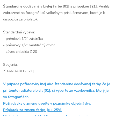
Štandardne dodávané v bielej farbe [01] s prípojkou [21]
. Ventily
zobrazené na fotografii sú voliteľným príslušenstvom, ktoré je k
dispozícii za príplatok.
Štandardná výbava:
- prémiová 1/2" zástrčka
- prémiový 1/2" ventilačný otvor
- záves chladiča Z 20
Spojenia:
ŠTANDARD - [21]
V prípade požiadavky inej ako štandardne dodávanej farby, čo je
pri tomto radiátore biela[01], si vyberte zo vzorkovníka, ktorý je
vo fotografiách.
Požiadavky o zmenu uveďte v poznámke objednávky.
Príplatok za zmenu farby je + 25%.