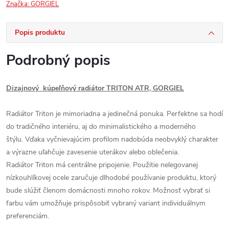
Značka:
GORGIEL
Popis produktu
Podrobný popis
Dizajnový kúpeľňový radiátor TRITON ATR, GORGIEL
Radiátor Triton je mimoriadna a jedinečná ponuka. Perfektne sa hodí
do tradičného interiéru, aj do minimalistického a moderného
štýlu. Vďaka vyčnievajúcim profilom nadobúda neobvyklý charakter
a výrazne uľahčuje zavesenie uterákov alebo oblečenia.
Radiátor Triton má centrálne pripojenie. Použitie nelegovanej
nízkouhlíkovej ocele zaručuje dlhodobé používanie produktu, ktorý
bude slúžiť členom domácnosti mnoho rokov. Možnosť vybrať si
farbu vám umožňuje prispôsobiť vybraný variant individuálnym
preferenciám.