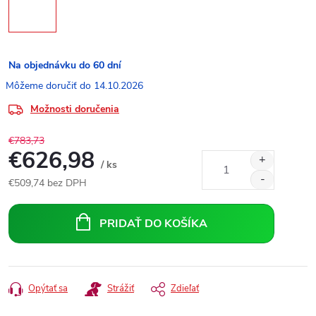
Na objednávku do 60 dní
14.10.2026
Možnosti doručenia
€783,73
€626,98
/ ks
€509,74 bez DPH
Jednotková
cena:
PRIDAŤ DO KOŠÍKA
Opýtať sa
Strážiť
Zdieľať