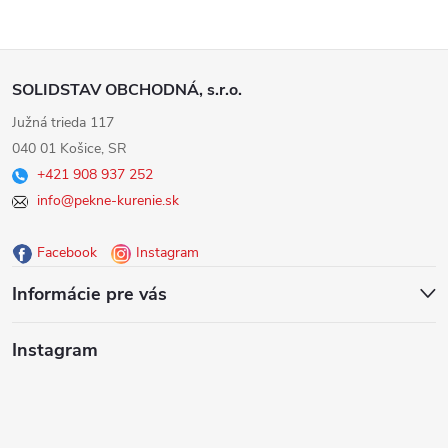
Z
SOLIDSTAV OBCHODNÁ, s.r.o.
á
Južná trieda 117
040 01 Košice, SR
p
+421 908 937 252
info@pekne-kurenie.sk
ä
Facebook
Instagram
t
Informácie pre vás
i
Instagram
e