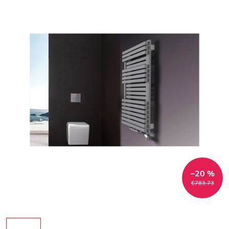
–20 %
€783,73