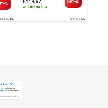
€118,67
€92,1
DETAIL
ETAIL
Skladom
5 ks
Sklad
Kód:
51107
Kód:
148322