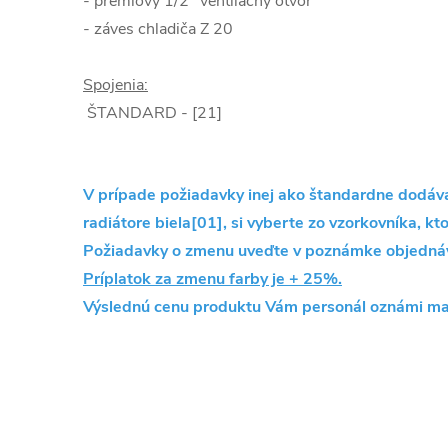
- prémiový 1/2" ventilačný otvor
- záves chladiča Z 20
Spojenia:
ŠTANDARD - [21]
V prípade požiadavky inej ako štandardne dodávan
radiátore biela[01], si vyberte zo vzorkovníka, kto
Požiadavky o zmenu uveďte v poznámke objedná
Príplatok za zmenu farby je + 25%.
Výslednú cenu produktu Vám personál oznámi ma