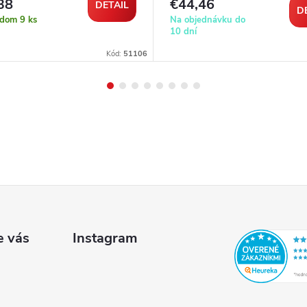
38
€44,46
DETAIL
D
adom
9 ks
Na objednávku do
10 dní
Kód:
51106
e vás
Instagram