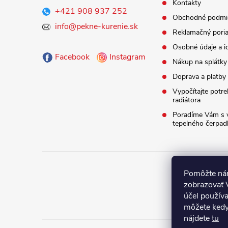
Kontakty
+421 908 937 252
t
Obchodné podmi
info@pekne-kurenie.sk
Reklamačný pori
i
Osobné údaje a i
Facebook
Instagram
Nákup na splát
e
Doprava a platby
Vypočítajte potr
radiátora
Poradíme Vám s 
tepelného čerpad
Pomôžte nám
zobrazovať 
účel použív
môžete kedy
nájdete
tu