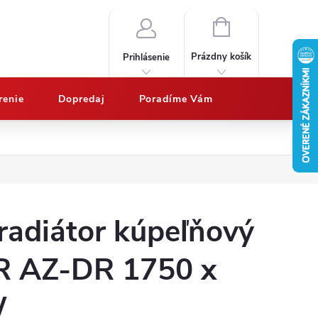
NÁKUPNÝ
KOŠÍK
Prázdny košík
Prihlásenie
renie
Dopredaj
Poradíme Vám
Nákup na splátky QUATRO
Doprava a platby
Vypočítajte potrebný 
radiátor kúpeľňový
R AZ-DR 1750 x
W