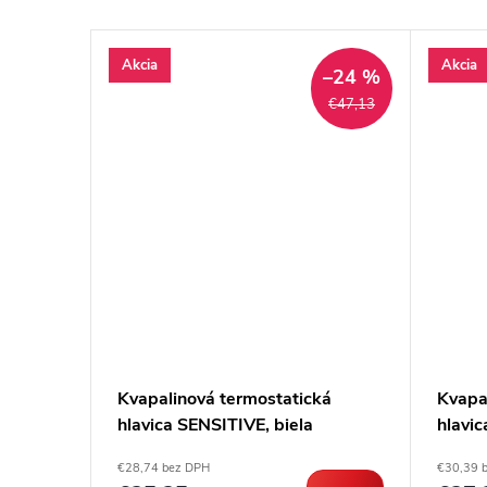
Akcia
Akcia
–23 %
–24 %
€209,74
€47,13
Kvapalinová termostatická
Kvapa
ickým
hlavica SENSITIVE, biela
hlavi
róm
€28,74 bez DPH
€30,39 