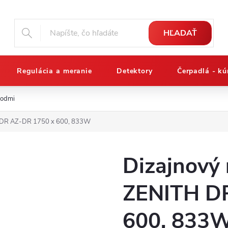
HĽADAŤ
Regulácia a meranie
Detektory
Čerpadlá - kú
podmienky
Reklamačný poriadok
Osobné údaje a ich ochrana
H DR AZ-DR 1750 x 600, 833W
Dizajnový 
ZENITH D
600, 833