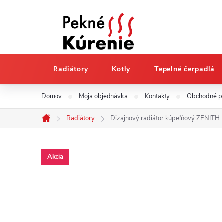
Radiátory
Kotly
Tepelné čerpadlá
Prejsť
Domov
Moja objednávka
Kontakty
Obchodné 
na
obsah
Radiátory
Dizajnový radiátor kúpeľňový ZENIT
Domov
Akcia