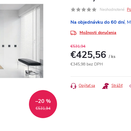
Neohodnotené
Po
Na objednávku do 60 dní
Možnosti doručenia
€531,94
€425,56
/ ks
€345,98 bez DPH
Jednotková
cena:
Opýtať sa
Strážiť
–20 %
€531,94