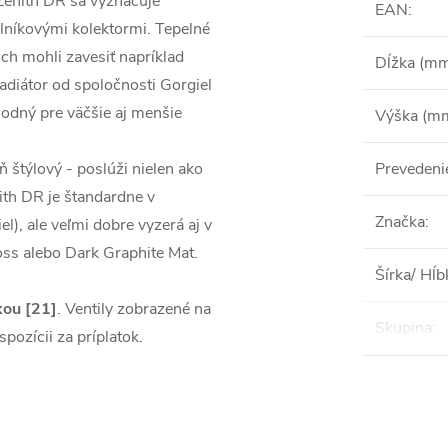
 Zenith DR sa vyznačuje
EAN
:
lníkovými kolektormi. Tepelné
och mohli zavesiť napríklad
Dĺžka (m
adiátor od spoločnosti Gorgiel
hodný pre väčšie aj menšie
Výška (m
 štýlový - poslúži nielen ako
Prevedeni
nith DR je štandardne v
Značka
:
l), ale veľmi dobre vyzerá aj v
oss alebo Dark Graphite Mat.
Šírka/ Hĺ
kou [21]
. Ventily zobrazené na
Skupina
:
spozícii za príplatok.