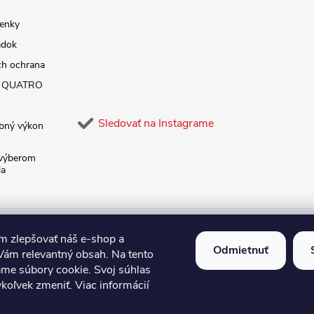
enky
adok
ch ochrana
ky QUATRO
Sledovať na Instagrame
ebný výkon
výberom
la
Kontakty
Doprava a platba
 zlepšovať náš e-shop a
Odmietnuť
Vám relevantný obsah. Na tento
ame súbory cookie. Svoj súhlas
koľvek zmeniť. Viac informácií