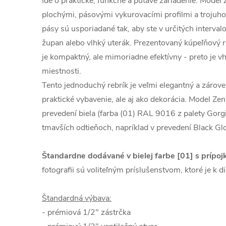
Ide o praktické, funkčné a pútavé zariadenie. Model
plochými, pásovými vykurovacími profilmi a trojuho
pásy sú usporiadané tak, aby ste v určitých interval
župan alebo vlhký uterák. Prezentovaný kúpeľňový r
je kompaktný, ale mimoriadne efektívny - preto je v
miestnosti.
Tento jednoduchý rebrík je veľmi elegantný a zároveň
praktické vybavenie, ale aj ako dekorácia. Model Ze
prevedení biela (farba (01) RAL 9016 z palety Gorgie
tmavších odtieňoch, napríklad v prevedení Black Gl
Štandardne dodávané v bielej farbe [01] s prípoj
fotografii sú voliteľným príslušenstvom, ktoré je k di
Štandardná výbava:
- prémiová 1/2" zástrčka