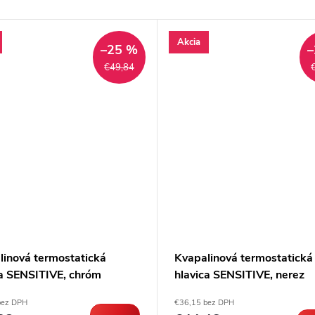
Akcia
–25 %
–
€49,84
linová termostatická
Kvapalinová termostatická
ca SENSITIVE, chróm
hlavica SENSITIVE, nerez
bez DPH
€36,15 bez DPH