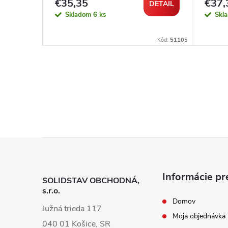
€35,35
€37,
DETAIL
DETAIL
Skladom
6 ks
Skl
Kód:
102650
Kód:
51105
Z
á
Informácie pr
SOLIDSTAV OBCHODNÁ,
s.r.o.
p
Domov
Južná trieda 117
Moja objednávka
ä
040 01 Košice, SR