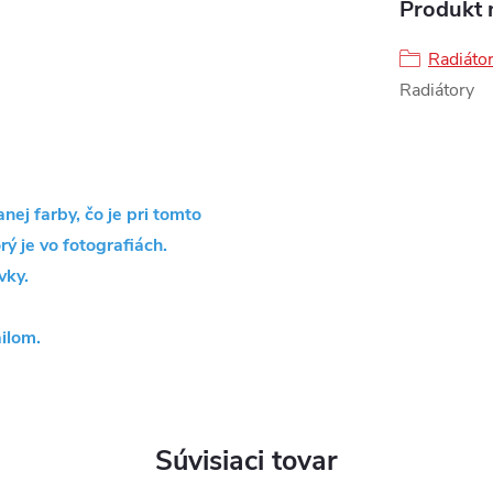
Produkt n
Radiáto
Radiátory
ej farby, čo je pri tomto
rý je vo fotografiách.
vky.
ilom.
Súvisiaci tovar