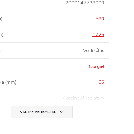
2000147738000
m)
:
580
m)
:
1725
e
:
Vertikálne
Gorgiel
bka (mm)
:
66
Kúpeľňové radiátory
VŠETKY PARAMETRE