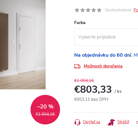
Neohodnotené
Po
Farba
Na objednávku do 60 dní
Možnosti doručenia
€1 004,16
€803,33
/ ks
€653,11
bez DPH
–20 %
Jednotková
cena:
€1 004,16
Opýtať sa
Strážiť