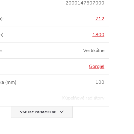
2000147607000
m)
:
712
m)
:
1800
e
:
Vertikálne
Gorgiel
bka (mm)
:
100
Kúpeľňové radiátory
VŠETKY PARAMETRE