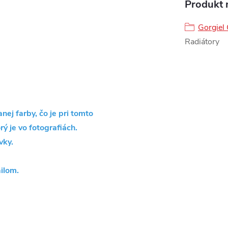
Produkt n
Gorgiel
Radiátory
ej farby, čo je pri tomto
rý je vo fotografiách.
vky.
ilom.