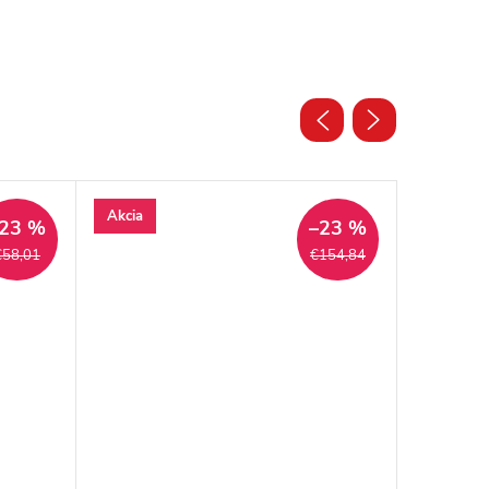
Akcia
Akcia
23 %
–23 %
€58,01
€154,84