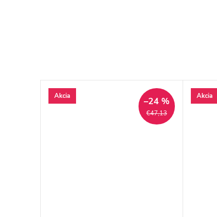
Akcia
Akcia
–23 %
–24 %
€209,74
€47,13