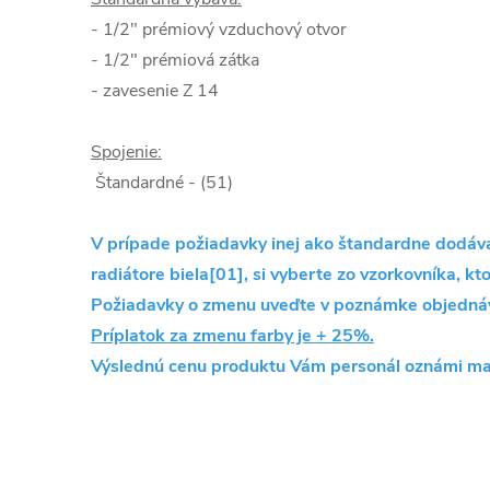
- 1/2" prémiový vzduchový otvor
- 1/2" prémiová zátka
- zavesenie Z 14
Spojenie:
Štandardné - (51)
V prípade požiadavky inej ako štandardne dodávan
radiátore biela[01], si vyberte zo vzorkovníka, kto
Požiadavky o zmenu uveďte v poznámke objedná
Príplatok za zmenu farby je + 25%.
Výslednú cenu produktu Vám personál oznámi ma