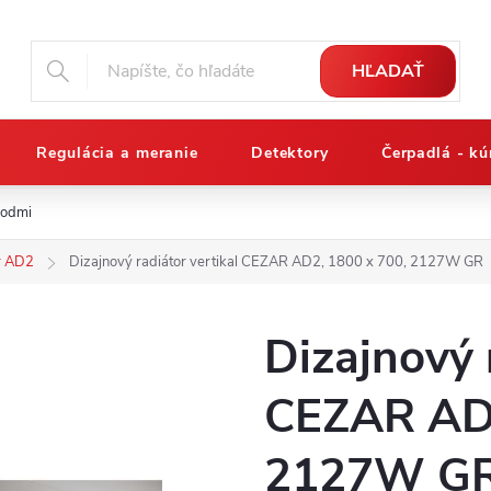
HĽADAŤ
Regulácia a meranie
Detektory
Čerpadlá - kú
podmienky
Reklamačný poriadok
Osobné údaje a ich ochrana
r AD2
Dizajnový radiátor vertikal CEZAR AD2, 1800 x 700, 2127W GR
Dizajnový 
CEZAR AD2
2127W G