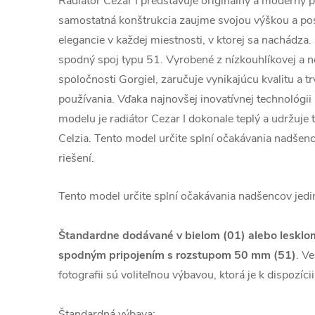
Radiátor Cezar I predstavuje originálny a moderný pr
samostatná konštrukcia zaujme svojou výškou a pos
elegancie v každej miestnosti, v ktorej sa nachádza.
spodný spoj typu 51. Vyrobené z nízkouhlíkovej a 
spoločnosti Gorgiel, zaručuje vynikajúcu kvalitu a 
používania. Vďaka najnovšej inovatívnej technológii 
modelu je radiátor Cezar I dokonale teplý a udržuje 
Celzia. Tento model určite splní očakávania nadšen
riešení.
Tento model určite splní očakávania nadšencov jedin
Štandardne dodávané v bielom (01) alebo lesklom
spodným pripojením s rozstupom 50 mm (51)
. V
fotografii sú voliteľnou výbavou, ktorá je k dispozícii
Štandardná výbava: