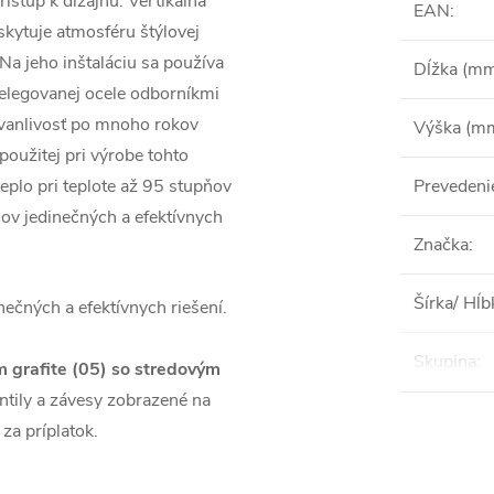
ístup k dizajnu. Vertikálna
EAN
:
kytuje atmosféru štýlovej
 Na jeho inštaláciu sa používa
Dĺžka (m
nelegovanej ocele odborníkmi
trvanlivosť po mnoho rokov
Výška (m
použitej pri výrobe tohto
teplo pri teplote až 95 stupňov
Prevedeni
cov jedinečných a efektívnych
Značka
:
Šírka/ Hĺ
ečných a efektívnych riešení.
Skupina
:
 grafite (05) so stredovým
entily a závesy zobrazené na
 za príplatok.