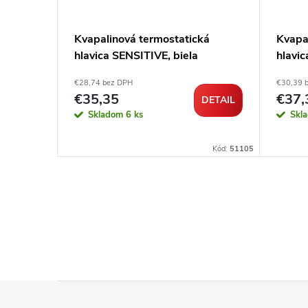
Kvapalinová termostatická
Kvapa
ickým
hlavica SENSITIVE, biela
hlavi
róm
€28,74 bez DPH
€30,39 
€35,35
€37,
DETAIL
DETAIL
Skladom
6 ks
Skl
Kód:
102650
Kód:
51105
Z