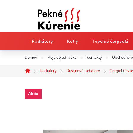
Radiátory
Kotly
Tepelné čerpadlá
Prejsť
Domov
Moja objednávka
Kontakty
Obchodné 
na
obsah
Radiátory
Dizajnové radiátory
Gorgiel Ceza
Domov
Akcia