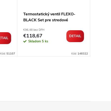
Termostatický ventil FLEXO-
Termost
BLACK Set pre stredové
Set pre 
pripojenie 1/2-3/4 čierna mat
3/4 biel
€96,48 bez DPH
€74,88 be
€118,67
€92,1
DETAIL
ETAIL
Skladom
5 ks
Sklad
Kód:
51107
Kód:
148322