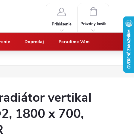
NÁKUPNÝ
KOŠÍK
Prázdny košík
Prihlásenie
renie
Dopredaj
Poradíme Vám
Nákup na splátky QUATRO
Doprava a platby
Vypočítajte potrebný 
radiátor vertikal
, 1800 x 700,
R