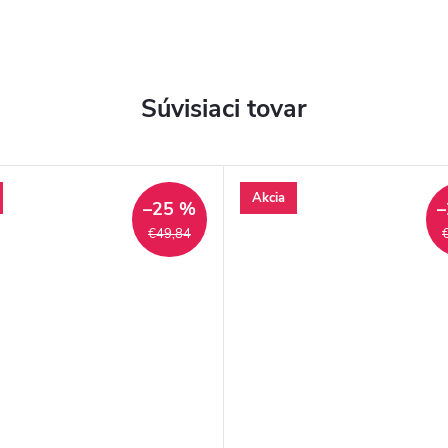
Súvisiaci tovar
Akcia
–25 %
–
€49,84