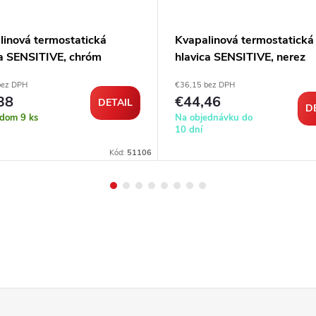
linová termostatická
Kvapalinová termostatická
ca SENSITIVE, chróm
hlavica SENSITIVE, nerez
bez DPH
€36,15 bez DPH
38
€44,46
DETAIL
D
adom
9 ks
Na objednávku do
10 dní
Kód:
51106