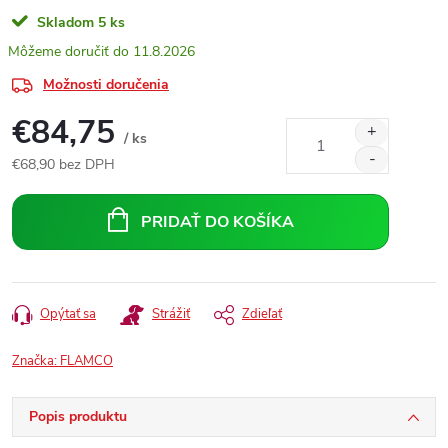
Skladom
5 ks
11.8.2026
Možnosti doručenia
€84,75
/ ks
€68,90 bez DPH
Jednotková
cena:
PRIDAŤ DO KOŠÍKA
Opýtať sa
Strážiť
Zdieľať
Značka:
FLAMCO
Popis produktu