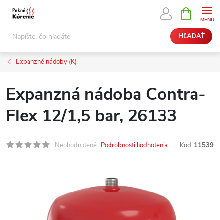
Prejsť
NÁKUPN
KOŠÍK
na
obsah
HĽADAŤ
Expanzné nádoby (K)
Expanzná nádoba Contra-
Flex 12/1,5 bar, 26133
Neohodnotené
Podrobnosti hodnotenia
Kód:
11539