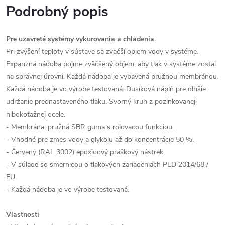
Podrobný popis
Pre uzavreté systémy vykurovania a chladenia.
Pri zvýšení teploty v sústave sa zväčší objem vody v systéme.
Expanzná nádoba pojme zväčšený objem, aby tlak v systéme zostal
na správnej úrovni. Každá nádoba je vybavená pružnou membránou.
Každá nádoba je vo výrobe testovaná. Dusíková náplň pre dlhšie
udržanie prednastaveného tlaku. Svorný kruh z pozinkovanej
hlbokoťažnej ocele.
- Membrána: pružná SBR guma s rolovacou funkciou.
- Vhodné pre zmes vody a glykolu až do koncentrácie 50 %.
- Červený (RAL 3002) epoxidový práškový nástrek.
- V súlade so smernicou o tlakových zariadeniach PED 2014/68 /
EU.
- Každá nádoba je vo výrobe testovaná.
Vlastnosti