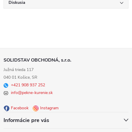
Diskusia
Z
SOLIDSTAV OBCHODNÁ, s.r.o.
á
Južná trieda 117
040 01 Košice, SR
p
+421 908 937 252
info@pekne-kurenie.sk
ä
Facebook
Instagram
t
Informácie pre vás
i