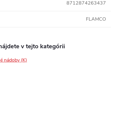
8712874263437
FLAMCO
ájdete v tejto kategórii
é nádoby (K)