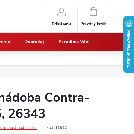
NÁKUPNÝ
KOŠÍK
Prázdny košík
Prihlásenie
renie
Dopredaj
Poradíme Vám
Nákup na splátky QUATRO
Doprava a platby
Vypočítajte potrebný 
nádoba Contra-
5, 26343
drobnosti hodnotenia
Kód:
11542