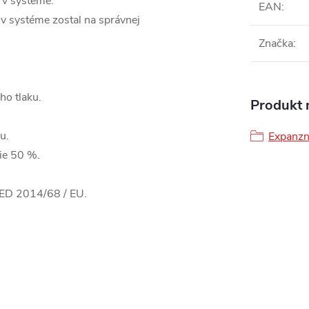
y v systéme.
EAN
:
v systéme zostal na správnej
Značka
:
ho tlaku.
Produkt n
u.
Expanzn
ie 50 %.
PED 2014/68 / EU.