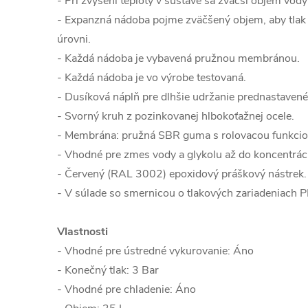
- Pri zvýšení teploty v sústave sa zväčší objem vod
- Expanzná nádoba pojme zväčšený objem, aby tlak 
úrovni.
- Každá nádoba je vybavená pružnou membránou.
- Každá nádoba je vo výrobe testovaná.
- Dusíková náplň pre dlhšie udržanie prednastavené
- Svorný kruh z pozinkovanej hlbokoťažnej ocele.
- Membrána: pružná SBR guma s rolovacou funkcio
- Vhodné pre zmes vody a glykolu až do koncentrác
- Červený (RAL 3002) epoxidový práškový nástrek.
- V súlade so smernicou o tlakových zariadeniach 
Vlastnosti
- Vhodné pre ústredné vykurovanie: Áno
- Konečný tlak: 3 Bar
- Vhodné pre chladenie: Áno