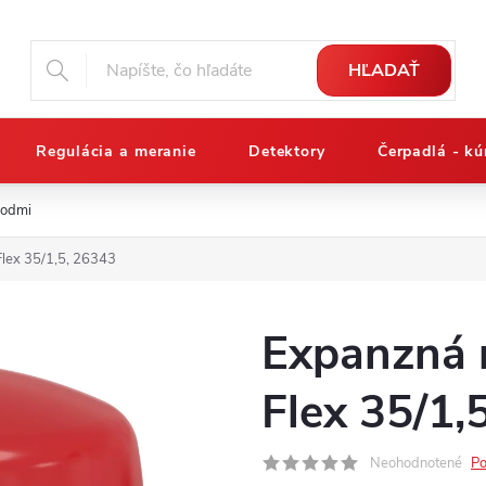
HĽADAŤ
Regulácia a meranie
Detektory
Čerpadlá - kú
podmienky
Reklamačný poriadok
Osobné údaje a ich ochrana
lex 35/1,5, 26343
Expanzná 
Flex 35/1,
Neohodnotené
Po