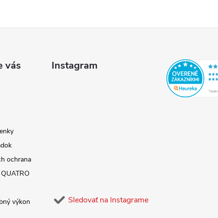
e vás
Instagram
enky
adok
ch ochrana
ky QUATRO
Sledovať na Instagrame
ebný výkon