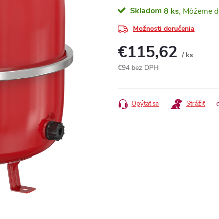
Skladom
8 ks
Možnosti doručenia
€115,62
/ ks
€94 bez DPH
Jednotková
cena:
Opýtať sa
Strážiť