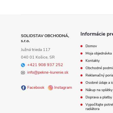
Z
á
Informácie pr
SOLIDSTAV OBCHODNÁ,
s.r.o.
p
Domov
Južná trieda 117
Moja objednávka
ä
040 01 Košice, SR
Kontakty
+421 908 937 252
t
Obchodné podmi
info@pekne-kurenie.sk
Reklamačný pori
i
Osobné údaje a i
Facebook
Instagram
Nákup na splát
e
Doprava a platby
Vypočítajte potr
radiátora