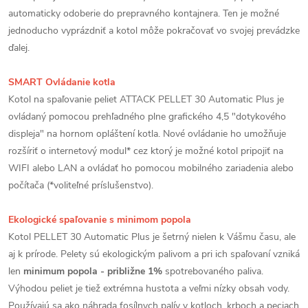
automaticky odoberie do prepravného kontajnera. Ten je možné
jednoducho vyprázdniť a kotol môže pokračovať vo svojej prevádzke
ďalej.
SMART Ovládanie kotla
Kotol na spaľovanie peliet ATTACK PELLET 30 Automatic Plus je
ovládaný pomocou prehľadného plne grafického 4,5 "dotykového
displeja" na hornom opláštení kotla. Nové ovládanie ho umožňuje
rozšíriť o internetový modul* cez ktorý je možné kotol pripojiť na
WIFI alebo LAN a ovládať ho pomocou mobilného zariadenia alebo
počítača (*voliteľné príslušenstvo).
Ekologické spaľovanie s minimom popola
Kotol PELLET 30 Automatic Plus je šetrný nielen k Vášmu času, ale
aj k prírode. Pelety sú ekologickým palivom a pri ich spaľovaní vzniká
len
minimum popola - približne 1%
spotrebovaného paliva.
Výhodou peliet je tiež extrémna hustota a veľmi nízky obsah vody.
Používajú sa ako náhrada fosílnych palív v kotloch, krboch a peciach