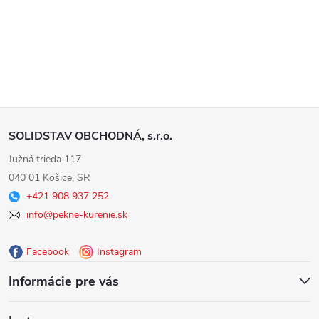
Z
SOLIDSTAV OBCHODNÁ, s.r.o.
á
Južná trieda 117
040 01 Košice, SR
p
+421 908 937 252
info@pekne-kurenie.sk
ä
Facebook
Instagram
t
Informácie pre vás
i