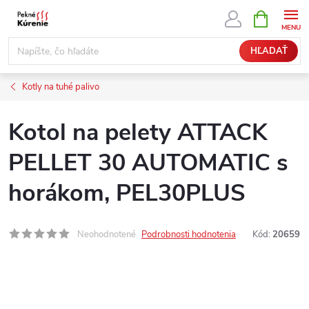
Prejsť
NÁKUPN
KOŠÍK
na
obsah
HĽADAŤ
Kotly na tuhé palivo
Kotol na pelety ATTACK
PELLET 30 AUTOMATIC s
horákom, PEL30PLUS
Neohodnotené
Podrobnosti hodnotenia
Kód:
20659