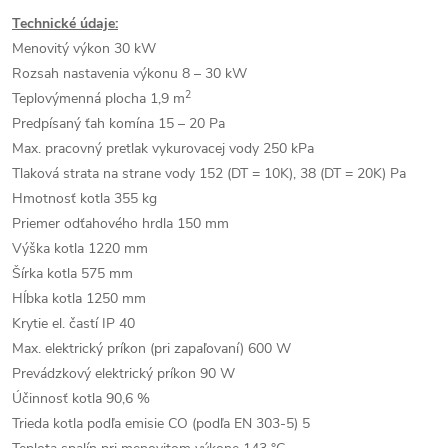
Technické údaje:
Menovitý výkon 30 kW
Rozsah nastavenia výkonu 8 – 30 kW
2
Teplovýmenná plocha 1,9 m
Predpísaný ťah komína 15 – 20 Pa
Max. pracovný pretlak vykurovacej vody 250 kPa
Tlaková strata na strane vody 152 (DT = 10K), 38 (DT = 20K) Pa
Hmotnosť kotla 355 kg
Priemer odťahového hrdla 150 mm
Výška kotla 1220 mm
Šírka kotla 575 mm
Hĺbka kotla 1250 mm
Krytie el. častí IP 40
Max. elektrický príkon (pri zapaľovaní) 600 W
Prevádzkový elektrický príkon 90 W
Účinnosť kotla 90,6 %
Trieda kotla podľa emisie CO (podľa EN 303-5) 5