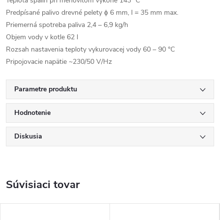
Teplota spalín pri menovitom výkone 143 °C
Predpísané palivo drevné pelety ϕ 6 mm, l = 35 mm max.
Priemerná spotreba paliva 2,4 – 6,9 kg/h
Objem vody v kotle 62 l
Rozsah nastavenia teploty vykurovacej vody 60 – 90 °C
Pripojovacie napätie ~230/50 V/Hz
Parametre produktu
Hodnotenie
Diskusia
Súvisiaci tovar