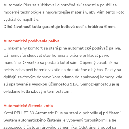
Automatic Plus sa zúžitkovali dlhoročné skúsenosti a použili sa
moderné technológie a najkvalitnejšie materiály, aby Vám tento kotol
vydržal čo najdlhšie.
Dlhú životnosť kotla garantuje kotlová oceľ s hrúbkou 6 mm.
Automatické podávanie paliva
O maximálny komfort sa stará
plne automatický podávač paliva.
Už nemusíte sledovať stav horenia a prácne prikladať palivo
manuálne. O všetko sa postará kotol sám. Objemný zásobník na
pelety zabezpečí horenie v kotle na dostatočne dlhý čas. Pelety sa
dpĺňajú závitovým dopravníkom priamo do spaľovacej komory,
kde
sú spaľované s vysokou účinnosťou 91%.
Samozrejmosťou je aj
ovládanie kotla izbovým termostatom.
Automatické čistenie kotla
Kotol PELLET 30 Automatic Plus sa stará o pohodlie aj pri čistení.
Systém automatického čistenia
je vybavený turbulátormi, a tie
zabezpečujú čistotu rúrového výmenníka. Odstránený popol sa