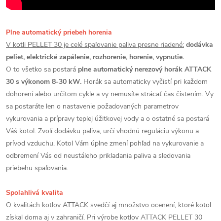
Plne automatický priebeh horenia
V kotli PELLET 30 je celé spaľovanie paliva presne riadené:
dodávka
peliet, elektrické zapálenie, rozhorenie, horenie, vypnutie.
O to všetko sa postará
plne automatický nerezový horák ATTACK
30 s výkonom 8-30 kW.
Horák sa automaticky vyčistí pri každom
dohorení alebo určitom cykle a vy nemusíte strácať čas čistením. Vy
sa postaráte len o nastavenie požadovaných parametrov
vykurovania a prípravy teplej úžitkovej vody a o ostatné sa postará
Váš kotol. Zvolí dodávku paliva, určí vhodnú reguláciu výkonu a
prívod vzduchu. Kotol Vám úplne zmení pohľad na vykurovanie a
odbremení Vás od neustáleho prikladania paliva a sledovania
priebehu spaľovania.
Spoľahlivá kvalita
O kvalitách kotlov ATTACK svedčí aj množstvo ocenení, ktoré kotol
získal doma aj v zahraničí. Pri výrobe kotlov ATTACK PELLET 30