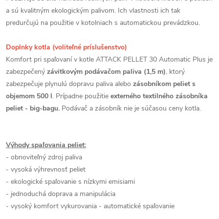
a sú kvalitným ekologickým palivom. Ich vlastnosti ich tak
predurčujú na použitie v kotolniach s automatickou prevádzkou.
Doplnky kotla (voliteľné príslušenstvo)
Komfort pri spaľovaní v kotle ATTACK PELLET 30 Automatic Plus je
zabezpečený
závitkovým podávačom paliva (1,5 m)
, ktorý
zabezpečuje plynulú dopravu paliva alebo
zásobníkom peliet s
objemom 500 l
. Prípadne použitie
externého textilného zásobníka
peliet - big-bagu.
Podávač a zásobník nie je súčasou ceny kotla.
Výhody spaľovania peliet:
- obnoviteľný zdroj paliva
- vysoká výhrevnosť peliet
- ekologické spaľovanie s nízkymi emisiami
- jednoduchá doprava a manipulácia
- vysoký komfort vykurovania - automatické spaľovanie