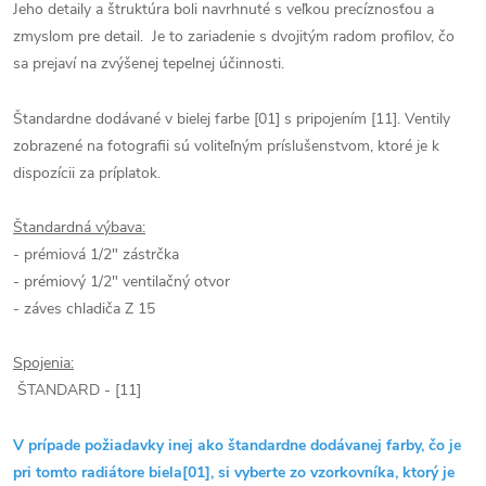
Jeho detaily a štruktúra boli navrhnuté s veľkou precíznosťou a
zmyslom pre detail. Je to zariadenie s dvojitým radom profilov, čo
sa prejaví na zvýšenej tepelnej účinnosti.
Štandardne dodávané v bielej farbe [01] s pripojením [11]. Ventily
zobrazené na fotografii sú voliteľným príslušenstvom, ktoré je k
dispozícii za príplatok.
Štandardná výbava:
- prémiová 1/2" zástrčka
- prémiový 1/2" ventilačný otvor
- záves chladiča Z 15
Spojenia:
ŠTANDARD - [11]
V prípade požiadavky inej ako štandardne dodávanej farby, čo je
pri tomto radiátore biela[01], si vyberte zo vzorkovníka, ktorý je