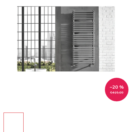
–20 %
€415,09