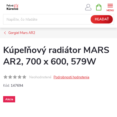
Prejsť
NÁKUPN
KOŠÍK
na
obsah
HĽADAŤ
Gorgiel Mars AR2
Kúpeľňový radiátor MARS
AR2, 700 x 600, 579W
Neohodnotené
Podrobnosti hodnotenia
Kód:
147694
Akcia