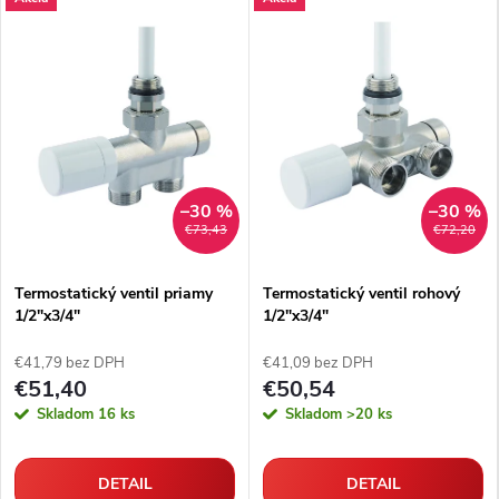
–30 %
–30 %
€73,43
€72,20
Termostatický ventil priamy
Termostatický ventil rohový
1/2"x3/4"
1/2"x3/4"
€41,79 bez DPH
€41,09 bez DPH
€51,40
€50,54
Skladom
16 ks
Skladom
>20 ks
DETAIL
DETAIL