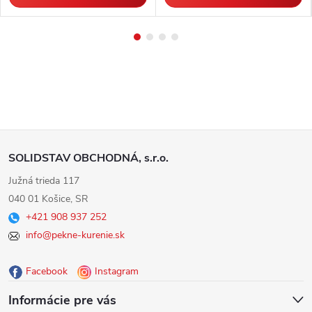
Z
SOLIDSTAV OBCHODNÁ, s.r.o.
á
Južná trieda 117
040 01 Košice, SR
p
+421 908 937 252
info@pekne-kurenie.sk
ä
Facebook
Instagram
t
Informácie pre vás