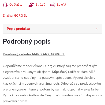
Opýtať sa
Strážiť
Zdieľať
Značka:
GORGIEL
Popis produktu
Podrobný popis
Kúpeľňový radiátor MARS AR2, GORGIEL
Odporúčame model výrobcu Gorgiel, ktorý zaujme predovšetkým
elegantným a vkusným dizajnom. Kúpeľňový radiátor Mars AR2
vyzdobí stenu subtílnym a pútavým spôsobom. Vyzerá skvele v
klasických aj moderných aranžmánoch. Odporúča sa predovšetkým
pre priemyselné interiéry (potom by sa malo objednať v sivej farbe
Pyrite Grey alebo Anthracite Grey). Tieto modely nie sú k dispozícii v
prevedení chróm.