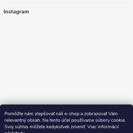
i
Instagram
e
Pomôžte nám zlepšovať náš e-shop a zobrazovať Vám
Sledovať na Instagrame
relevantný obsah. Na tento účel používame súbory cookie.
Svoj súhlas môžete kedykoľvek zmeniť. Viac informácií