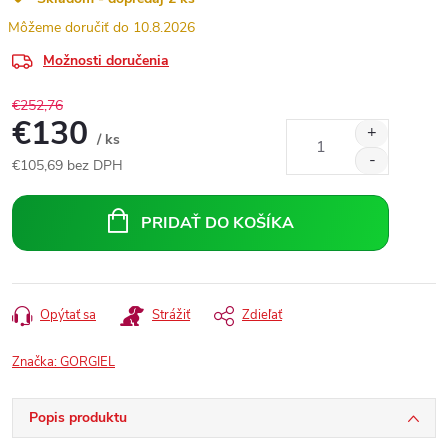
10.8.2026
Možnosti doručenia
€252,76
€130
/ ks
€105,69 bez DPH
Jednotková
cena:
PRIDAŤ DO KOŠÍKA
Opýtať sa
Strážiť
Zdieľať
Značka:
GORGIEL
Popis produktu