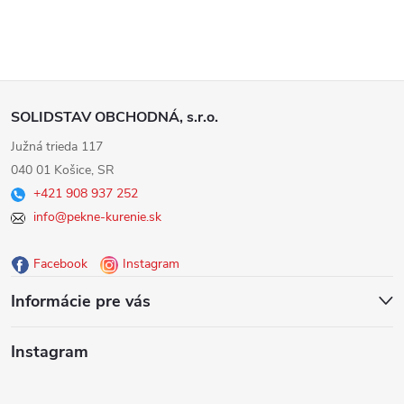
Z
SOLIDSTAV OBCHODNÁ, s.r.o.
á
Južná trieda 117
040 01 Košice, SR
p
+421 908 937 252
info@pekne-kurenie.sk
ä
Facebook
Instagram
t
Informácie pre vás
i
Instagram
e