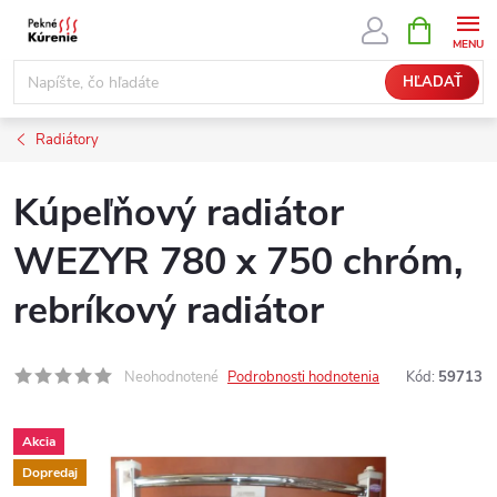
Prejsť
NÁKUPN
KOŠÍK
na
obsah
HĽADAŤ
Radiátory
Kúpeľňový radiátor
WEZYR 780 x 750 chróm,
rebríkový radiátor
Neohodnotené
Podrobnosti hodnotenia
Kód:
59713
Akcia
Dopredaj