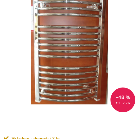
–48 %
€252,76
Skladom - dopredaj
2 ks