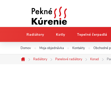
Radiátory
Kotly
Tepelné čerpadlá
Prejsť
Domov
Moja objednávka
Kontakty
Obchodné 
na
obsah
Radiátory
Panelové radiátory
Korad
Pa
Domov