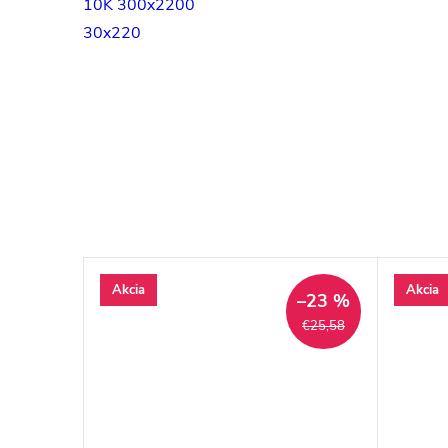
10K 300x2200
30x220
Akcia
Akcia
–23 %
–23 %
€26,32
€25,58