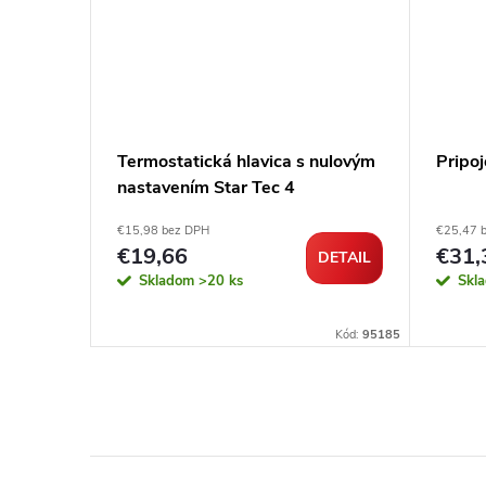
ar Tec 4
Termostatická hlavica s nulovým
Pripoj
nastavením Star Tec 4
€15,98 bez DPH
€25,47 
€19,66
€31,
DETAIL
DETAIL
Skladom
>20 ks
Skl
Kód:
102640
Kód:
95185