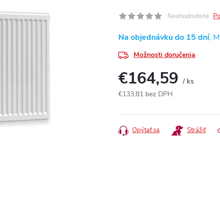
Neohodnotené
Po
Na objednávku do 15 dní
Možnosti doručenia
€164,59
/ ks
€133,81 bez DPH
Jednotková
cena:
Opýtať sa
Strážiť