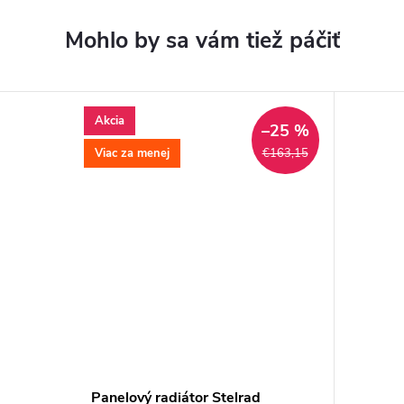
Akcia
–25 %
Viac za menej
€163,15
Panelový radiátor Stelrad