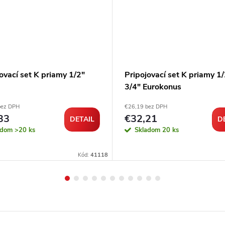
ovací set K priamy 1/2"
Pripojovací set K priamy 1/
3/4" Eurokonus
bez DPH
€26,19 bez DPH
33
€32,21
DETAIL
D
adom
>20 ks
Skladom
20 ks
Kód:
41118