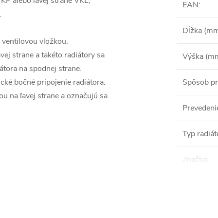
KP alebo ľavej strane VKL,
EAN
:
.
Dĺžka (m
ventilovou vložkou.
ej strane a takéto radiátory sa
Výška (m
átora na spodnej strane.
cké bočné pripojenie radiátora.
Spôsob pr
ou na ľavej strane a označujú sa
Prevedeni
Typ radiát
Značka
: