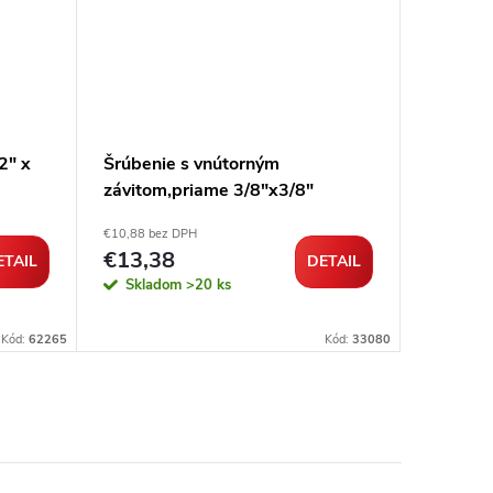
2" x
Šrúbenie s vnútorným
Šrúbeni
závitom,priame 3/8"x3/8"
závitom
€10,88 bez DPH
€8,24 bez 
€13,38
€10,1
ETAIL
DETAIL
Skladom
>20 ks
Sklad
dopredaj
Kód:
62265
Kód:
33080