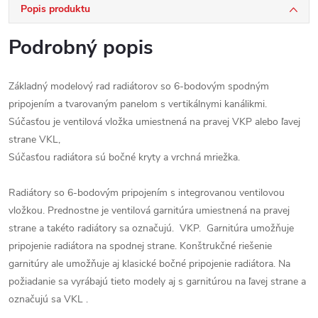
Popis produktu
Podrobný popis
Základný modelový rad radiátorov so 6-bodovým spodným
pripojením a tvarovaným panelom s vertikálnymi kanálikmi.
Súčasťou je ventilová vložka umiestnená na pravej VKP alebo ľavej
strane VKL,
Súčasťou radiátora sú bočné kryty a vrchná mriežka.
Radiátory so 6-bodovým pripojením s integrovanou ventilovou
vložkou. Prednostne je ventilová garnitúra umiestnená na pravej
strane a takéto radiátory sa označujú. VKP. Garnitúra umožňuje
pripojenie radiátora na spodnej strane. Konštrukčné riešenie
garnitúry ale umožňuje aj klasické bočné pripojenie radiátora. Na
požiadanie sa vyrábajú tieto modely aj s garnitúrou na ľavej strane a
označujú sa VKL .