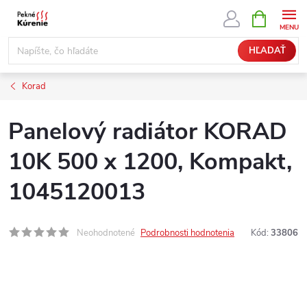
Prejsť
NÁKUPN
KOŠÍK
na
obsah
HĽADAŤ
Korad
Panelový radiátor KORAD
10K 500 x 1200, Kompakt,
1045120013
Neohodnotené
Podrobnosti hodnotenia
Kód:
33806