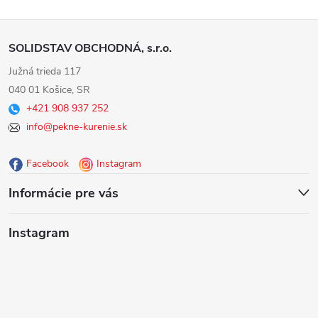
Z
SOLIDSTAV OBCHODNÁ, s.r.o.
á
Južná trieda 117
040 01 Košice, SR
p
+421 908 937 252
info@pekne-kurenie.sk
ä
Facebook
Instagram
t
Informácie pre vás
i
Instagram
e