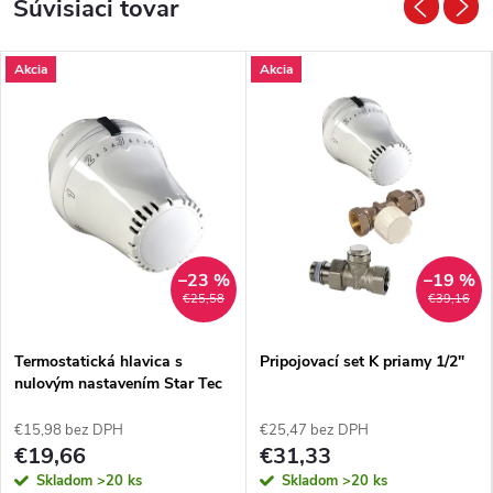
Súvisiaci tovar
Akcia
Akcia
–23 %
–19 %
€25,58
€39,16
Termostatická hlavica s
Pripojovací set K priamy 1/2"
nulovým nastavením Star Tec
4
€15,98 bez DPH
€25,47 bez DPH
€19,66
€31,33
Skladom
>20 ks
Skladom
>20 ks