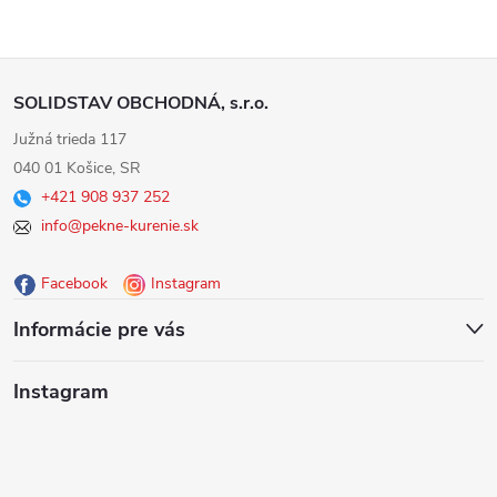
Z
SOLIDSTAV OBCHODNÁ, s.r.o.
á
Južná trieda 117
040 01 Košice, SR
p
+421 908 937 252
info@pekne-kurenie.sk
ä
Facebook
Instagram
t
Informácie pre vás
i
Instagram
e