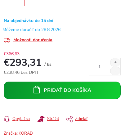
Na objednávku do 15 dní
28.8.2026
Možnosti doručenia
€366,63
€293,31
/ ks
€238,46 bez DPH
Jednotková
cena:
PRIDAŤ DO KOŠÍKA
Opýtať sa
Strážiť
Zdieľať
Značka:
KORAD