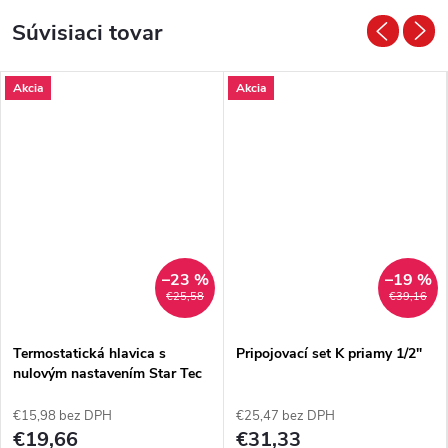
Súvisiaci tovar
Akcia
Akcia
–23 %
–19 %
€25,58
€39,16
Termostatická hlavica s
Pripojovací set K priamy 1/2"
nulovým nastavením Star Tec
4
€15,98 bez DPH
€25,47 bez DPH
€19,66
€31,33