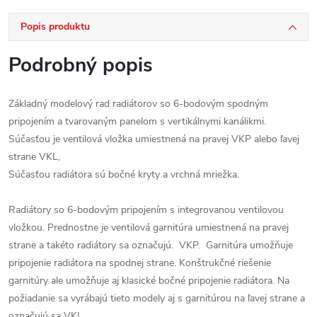
Popis produktu
Podrobný popis
Základný modelový rad radiátorov so 6-bodovým spodným
pripojením a tvarovaným panelom s vertikálnymi kanálikmi.
Súčasťou je ventilová vložka umiestnená na pravej VKP alebo ľavej
strane VKL,
Súčasťou radiátora sú bočné kryty a vrchná mriežka.
Radiátory so 6-bodovým pripojením s integrovanou ventilovou
vložkou. Prednostne je ventilová garnitúra umiestnená na pravej
strane a takéto radiátory sa označujú. VKP. Garnitúra umožňuje
pripojenie radiátora na spodnej strane. Konštrukčné riešenie
garnitúry ale umožňuje aj klasické bočné pripojenie radiátora. Na
požiadanie sa vyrábajú tieto modely aj s garnitúrou na ľavej strane a
označujú sa VKL .