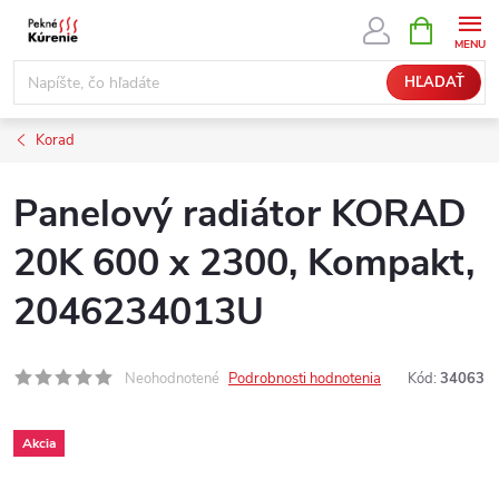
Prejsť
NÁKUPN
KOŠÍK
na
obsah
HĽADAŤ
Korad
Panelový radiátor KORAD
20K 600 x 2300, Kompakt,
2046234013U
Neohodnotené
Podrobnosti hodnotenia
Kód:
34063
Akcia