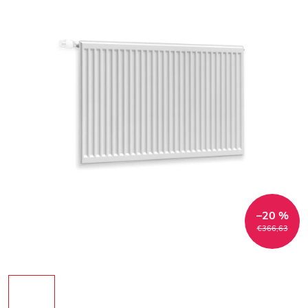
–20 %
€366,63