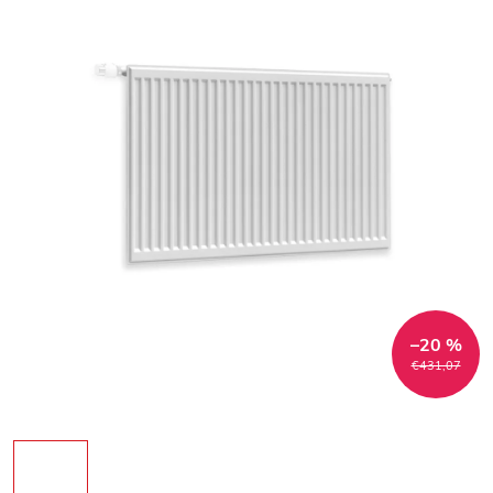
–20 %
€431,07