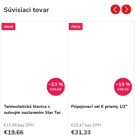
Súvisiaci tovar
Akcia
Akcia
–23 %
–19 %
€25,58
€39,16
Termostatická hlavica s
Pripojovací set K priamy 1/2"
nulovým nastavením Star Tec
4
€15,98 bez DPH
€25,47 bez DPH
€19,66
€31,33