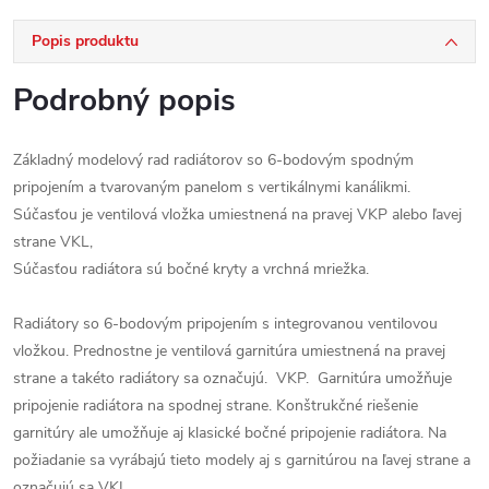
Popis produktu
Podrobný popis
Základný modelový rad radiátorov so 6-bodovým spodným
pripojením a tvarovaným panelom s vertikálnymi kanálikmi.
Súčasťou je ventilová vložka umiestnená na pravej VKP alebo ľavej
strane VKL,
Súčasťou radiátora sú bočné kryty a vrchná mriežka.
Radiátory so 6-bodovým pripojením s integrovanou ventilovou
vložkou. Prednostne je ventilová garnitúra umiestnená na pravej
strane a takéto radiátory sa označujú. VKP. Garnitúra umožňuje
pripojenie radiátora na spodnej strane. Konštrukčné riešenie
garnitúry ale umožňuje aj klasické bočné pripojenie radiátora. Na
požiadanie sa vyrábajú tieto modely aj s garnitúrou na ľavej strane a
označujú sa VKL .