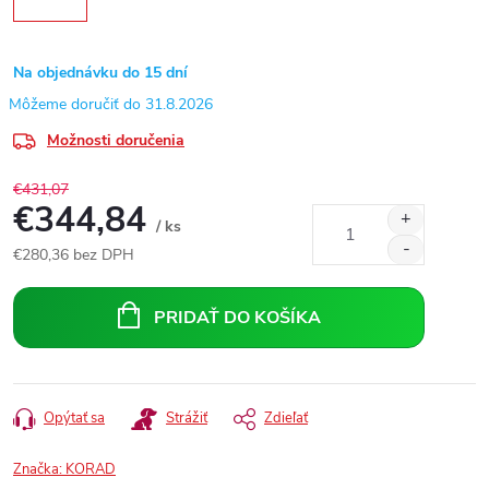
Na objednávku do 15 dní
31.8.2026
Možnosti doručenia
€431,07
€344,84
/ ks
€280,36 bez DPH
Jednotková
cena:
PRIDAŤ DO KOŠÍKA
Opýtať sa
Strážiť
Zdieľať
Značka:
KORAD