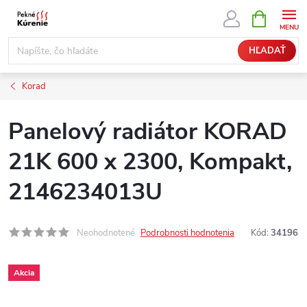
Prejsť
NÁKUPN
KOŠÍK
na
obsah
HĽADAŤ
Korad
Panelový radiátor KORAD
21K 600 x 2300, Kompakt,
2146234013U
Neohodnotené
Podrobnosti hodnotenia
Kód:
34196
Akcia