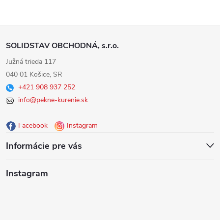
Z
SOLIDSTAV OBCHODNÁ, s.r.o.
á
Južná trieda 117
040 01 Košice, SR
p
+421 908 937 252
info@pekne-kurenie.sk
ä
Facebook
Instagram
t
Informácie pre vás
i
Instagram
e