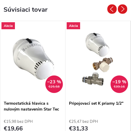
Súvisiaci tovar
Akcia
Akcia
–23 %
–19 %
€25,58
€39,16
Termostatická hlavica s
Pripojovací set K priamy 1/2"
nulovým nastavením Star Tec
4
€15,98 bez DPH
€25,47 bez DPH
€19,66
€31,33