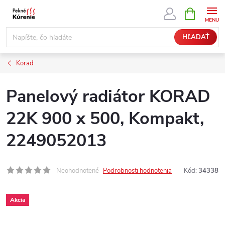
Prejsť
NÁKUPN
KOŠÍK
na
obsah
HĽADAŤ
Korad
Panelový radiátor KORAD
22K 900 x 500, Kompakt,
2249052013
Neohodnotené
Podrobnosti hodnotenia
Kód:
34338
Akcia