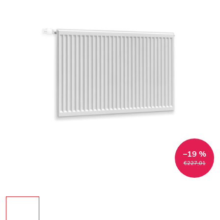
–19 %
€227,01