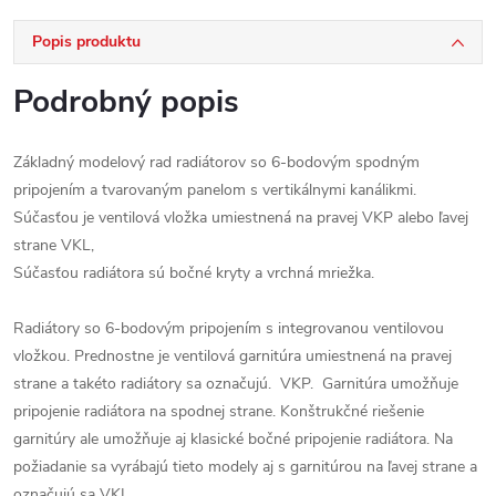
Popis produktu
Podrobný popis
Základný modelový rad radiátorov so 6-bodovým spodným
pripojením a tvarovaným panelom s vertikálnymi kanálikmi.
Súčasťou je ventilová vložka umiestnená na pravej VKP alebo ľavej
strane VKL,
Súčasťou radiátora sú bočné kryty a vrchná mriežka.
Radiátory so 6-bodovým pripojením s integrovanou ventilovou
vložkou. Prednostne je ventilová garnitúra umiestnená na pravej
strane a takéto radiátory sa označujú. VKP. Garnitúra umožňuje
pripojenie radiátora na spodnej strane. Konštrukčné riešenie
garnitúry ale umožňuje aj klasické bočné pripojenie radiátora. Na
požiadanie sa vyrábajú tieto modely aj s garnitúrou na ľavej strane a
označujú sa VKL .