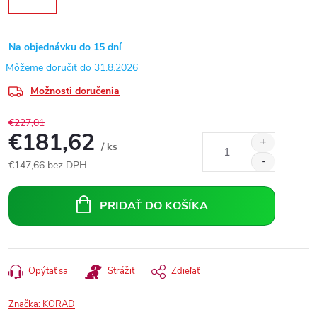
Na objednávku do 15 dní
31.8.2026
Možnosti doručenia
€227,01
€181,62
/ ks
€147,66 bez DPH
Jednotková
cena:
PRIDAŤ DO KOŠÍKA
Opýtať sa
Strážiť
Zdieľať
Značka:
KORAD