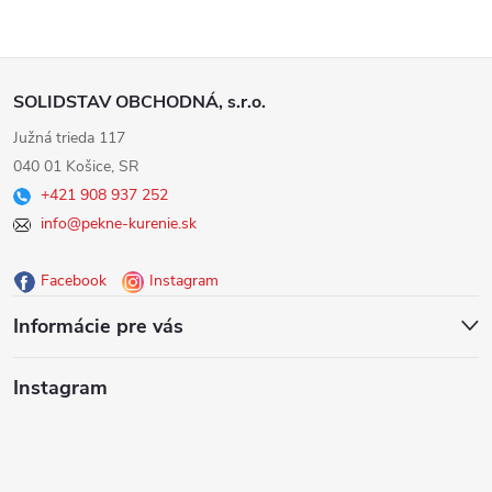
Z
SOLIDSTAV OBCHODNÁ, s.r.o.
á
Južná trieda 117
040 01 Košice, SR
p
+421 908 937 252
info@pekne-kurenie.sk
ä
Facebook
Instagram
t
Informácie pre vás
i
Instagram
e