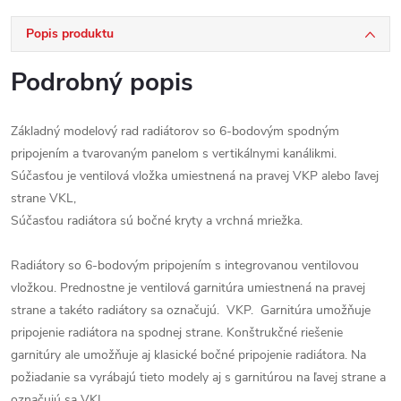
Popis produktu
Podrobný popis
Základný modelový rad radiátorov so 6-bodovým spodným
pripojením a tvarovaným panelom s vertikálnymi kanálikmi.
Súčasťou je ventilová vložka umiestnená na pravej VKP alebo ľavej
strane VKL,
Súčasťou radiátora sú bočné kryty a vrchná mriežka.
Radiátory so 6-bodovým pripojením s integrovanou ventilovou
vložkou. Prednostne je ventilová garnitúra umiestnená na pravej
strane a takéto radiátory sa označujú. VKP. Garnitúra umožňuje
pripojenie radiátora na spodnej strane. Konštrukčné riešenie
garnitúry ale umožňuje aj klasické bočné pripojenie radiátora. Na
požiadanie sa vyrábajú tieto modely aj s garnitúrou na ľavej strane a
označujú sa VKL .