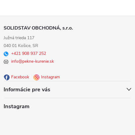
Z
SOLIDSTAV OBCHODNÁ, s.r.o.
á
Južná trieda 117
040 01 Košice, SR
p
+421 908 937 252
info@pekne-kurenie.sk
ä
Facebook
Instagram
t
Informácie pre vás
i
Instagram
e