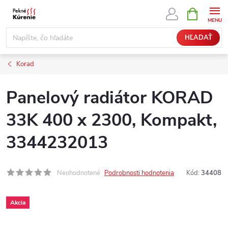
Prejsť
NÁKUPN
KOŠÍK
na
obsah
HĽADAŤ
Korad
Panelový radiátor KORAD
33K 400 x 2300, Kompakt,
3344232013
Neohodnotené
Podrobnosti hodnotenia
Kód:
34408
Akcia