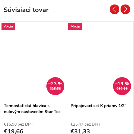
Súvisiaci tovar
Akcia
Akcia
–23 %
–19 %
€25,58
€39,16
Termostatická hlavica s
Pripojovací set K priamy 1/2"
nulovým nastavením Star Tec
4
€15,98 bez DPH
€25,47 bez DPH
€19,66
€31,33