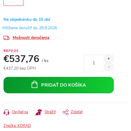
Na objednávku do 15 dní
28.8.2026
Možnosti doručenia
€672,21
€537,76
/ ks
€437,20 bez DPH
Jednotková
cena:
PRIDAŤ DO KOŠÍKA
Opýtať sa
Strážiť
Zdieľať
Značka:
KORAD