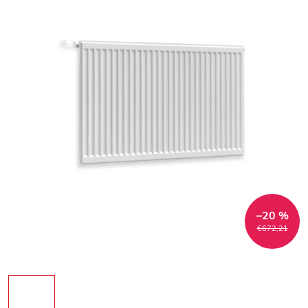
–20 %
€672,21