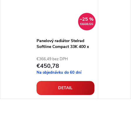
–25 %
€608,55
Panelový radiátor Stelrad
Softline Compact 33K 400 x
2300
€366,49 bez DPH
€450,78
Na objednávku do 60 dní
DETAIL