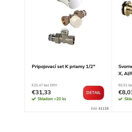
1/2" x
Pripojovací set K priamy 1/2"
Svorn
X, Al/
€25,47 bez DPH
€6,51 b
€31,33
€8,0
DETAIL
DETAIL
Skladom
>20 ks
Skl
Kód:
62265
Kód:
41118