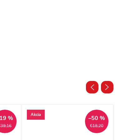
Akcia
Akcia
19 %
–50 %
€39,16
€18,20