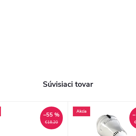
Súvisiaci tovar
Akcia
–55 %
–
€18,20