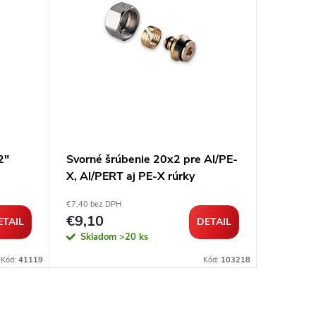
2"
Svorné šrúbenie 20x2 pre Al/PE-
Šrúbeni
X, Al/PERT aj PE-X rúrky
závitom
€7,40 bez DPH
€10,88 be
€9,10
€13,3
ETAIL
DETAIL
Skladom
>20 ks
Sklad
Kód:
41119
Kód:
103218