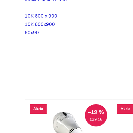
10K 600 x 900
10K 600x900
60x90
Akcia
Akcia
–20 %
–19 %
€40,27
€39,16