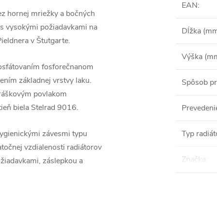
EAN
:
ez hornej mriežky a bočných
h s vysokými požiadavkami na
Dĺžka (m
Pieldnera v Štutgarte.
Výška (m
fosfátovaním fosforečnanom
ním základnej vrstvy laku.
Spôsob pr
práškovým povlakom
ieň biela Stelrad 9016.
Prevedeni
hygienickými závesmi typu
Typ radiát
točnej vzdialenosti radiátorov
Značka
:
ožiadavkami, záslepkou a