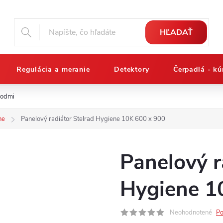
HĽADAŤ
Regulácia a meranie
Detektory
Čerpadlá - kú
podmienky
Reklamačný poriadok
Osobné údaje a ich ochrana
ne
Panelový radiátor Stelrad Hygiene 10K 600 x 900
Panelový r
Hygiene 1
Neohodnotené
Po