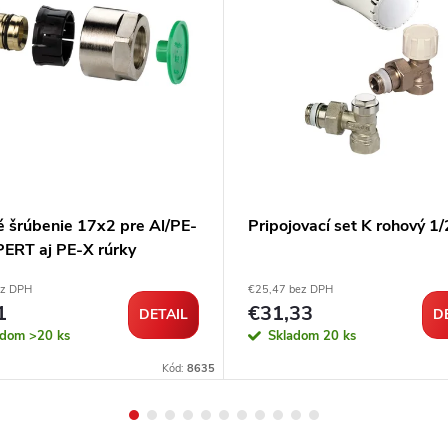
é šrúbenie 17x2 pre Al/PE-
Pripojovací set K rohový 1/
PERT aj PE-X rúrky
ez DPH
€25,47 bez DPH
1
€31,33
DETAIL
D
adom
>20 ks
Skladom
20 ks
Kód:
8635