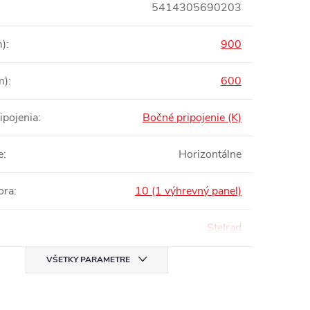
5414305690203
m)
:
900
m)
:
600
ipojenia
:
Bočné pripojenie (K)
e
:
Horizontálne
ora
:
10 (1 výhrevný panel)
Stelrad
VŠETKY PARAMETRE