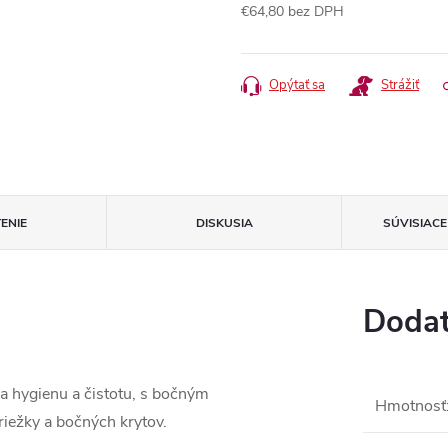
€64,80 bez DPH
Jednotková
cena:
Opýtať sa
Strážiť
ENIE
DISKUSIA
SÚVISIAC
Dodat
a hygienu a čistotu, s bočným
Hmotnosť
riežky a bočných krytov.