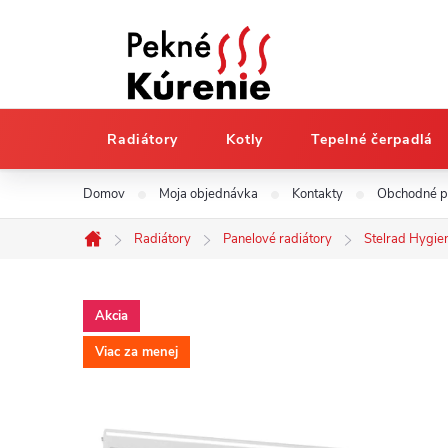
Radiátory
Kotly
Tepelné čerpadlá
Prejsť
Domov
Moja objednávka
Kontakty
Obchodné 
na
obsah
Radiátory
Panelové radiátory
Stelrad Hygie
Domov
Akcia
Viac za menej