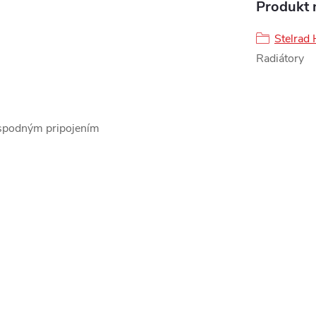
Produkt n
Stelrad
Radiátory
 spodným pripojením