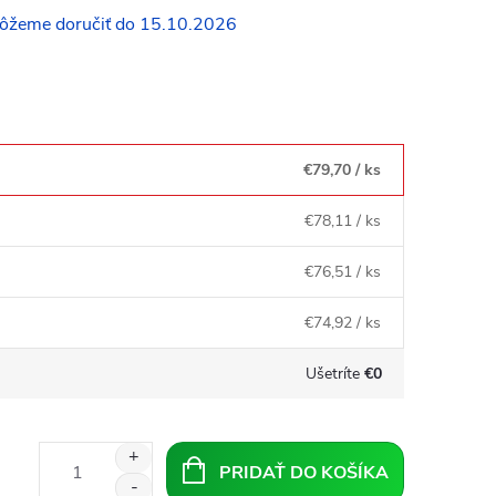
15.10.2026
€79,70
/ ks
€78,11
/ ks
€76,51
/ ks
€74,92
/ ks
Ušetríte
€0
PRIDAŤ DO KOŠÍKA