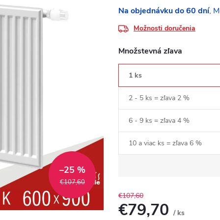
Na objednávku do 60 dní
Možnosti doručenia
Množstevná zľava
1 ks
2 - 5 ks = zľava 2 %
6 - 9 ks = zľava 4 %
10 a viac ks = zľava 6 %
–25 %
€107,60
€107,60
€79,70
/ ks