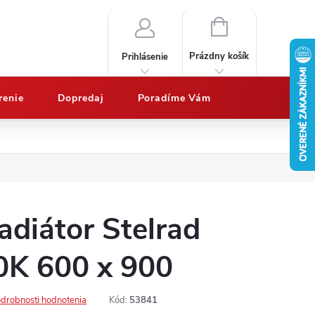
NÁKUPNÝ
KOŠÍK
Prázdny košík
Prihlásenie
renie
Dopredaj
Poradíme Vám
Nákup na splátky QUATRO
Doprava a platby
Vypočítajte potrebný 
adiátor Stelrad
0K 600 x 900
drobnosti hodnotenia
Kód:
53841