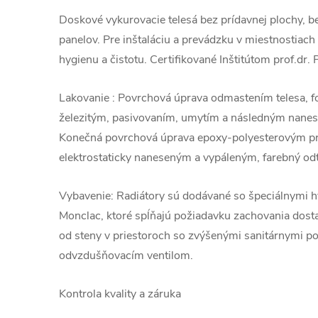
Doskové vykurovacie telesá bez prídavnej plochy, b
panelov. Pre inštaláciu a prevádzku v miestnostiac
hygienu a čistotu. Certifikované Inštitútom prof.dr. 
Lakovanie : Povrchová úprava odmastením telesa, 
železitým, pasivovaním, umytím a následným nanese
Konečná povrchová úprava epoxy-polyesterovým 
elektrostaticky naneseným a vypáleným, farebný odt
Vybavenie: Radiátory sú dodávané so špeciálnymi 
Monclac, ktoré spĺňajú požiadavku zachovania dosta
od steny v priestoroch so zvýšenými sanitárnymi p
odvzdušňovacím ventilom.
Kontrola kvality a záruka