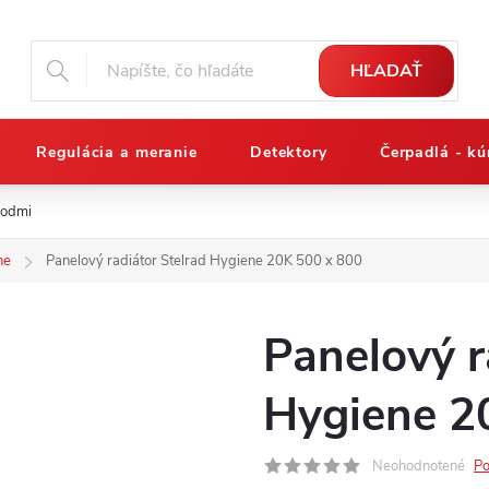
HĽADAŤ
Regulácia a meranie
Detektory
Čerpadlá - kú
podmienky
Reklamačný poriadok
Osobné údaje a ich ochrana
ne
Panelový radiátor Stelrad Hygiene 20K 500 x 800
Panelový r
Hygiene 2
Neohodnotené
Po