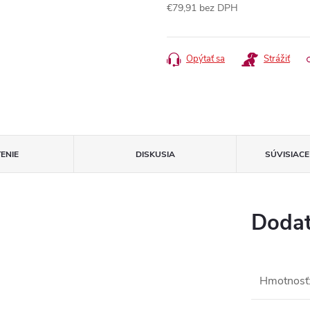
€79,91 bez DPH
Jednotková
cena:
Opýtať sa
Strážiť
ENIE
DISKUSIA
SÚVISIAC
Dodat
Hmotnosť