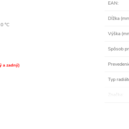
EAN
:
Dĺžka (m
10 °C
Výška (m
Spôsob pr
Prevedeni
ý a zadný)
Typ radiát
Značka
: