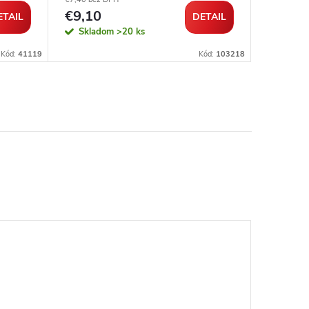
€9,10
€13,3
ETAIL
DETAIL
Skladom
>20 ks
Sklad
Kód:
41119
Kód:
103218