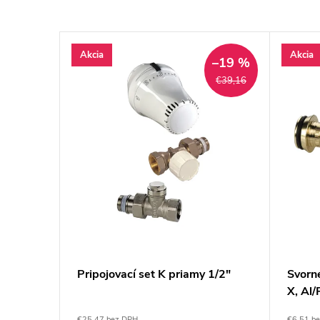
Akcia
Akcia
–20 %
–19 %
€40,27
€39,16
1/2" x
Pripojovací set K priamy 1/2"
Svorn
X, Al/
€25,47 bez DPH
€6,51 b