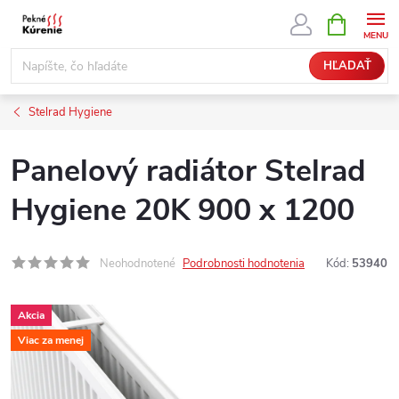
Prejsť
NÁKUPN
KOŠÍK
na
obsah
HĽADAŤ
Stelrad Hygiene
Panelový radiátor Stelrad
Hygiene 20K 900 x 1200
Neohodnotené
Podrobnosti hodnotenia
Kód:
53940
Akcia
Viac za menej