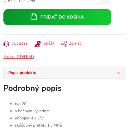
€167,11 bez DPH
Jednotková
cena:
PRIDAŤ DO KOŠÍKA
Opýtať sa
Strážiť
Zdieľať
Značka:
STELRAD
Popis produktu
Podrobný popis
typ 20
s bočným vývodom
prípojky: 4 x 1/2“
skúšobný pretlak: 1,3 MPa