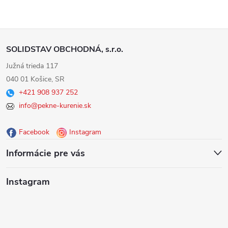
Z
SOLIDSTAV OBCHODNÁ, s.r.o.
á
Južná trieda 117
040 01 Košice, SR
p
+421 908 937 252
info@pekne-kurenie.sk
ä
Facebook
Instagram
t
Informácie pre vás
i
Instagram
e