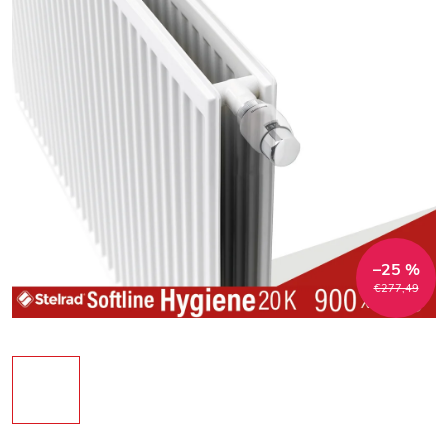
–25 %
€277,49