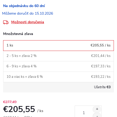
Na objednávku do 60 dní
15.10.2026
Možnosti doručenia
Množstevná zľava
1 ks
€205,55
/ ks
2 - 5 ks = zľava 2 %
€201,44
/ ks
6 - 9 ks = zľava 4 %
€197,33
/ ks
10 a viac ks = zľava 6 %
€193,22
/ ks
Ušetríte
€0
€277,49
€205,55
/ ks