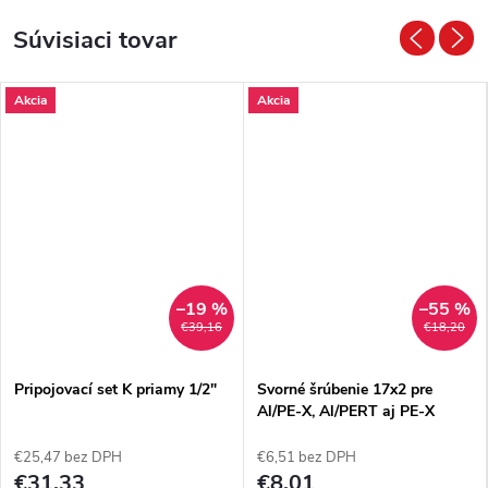
Súvisiaci tovar
Akcia
Akcia
–19 %
–55 %
€39,16
€18,20
Pripojovací set K priamy 1/2"
Svorné šrúbenie 17x2 pre
Al/PE-X, Al/PERT aj PE-X
rúrky
€25,47 bez DPH
€6,51 bez DPH
€31,33
€8,01