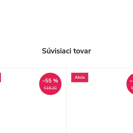
Súvisiaci tovar
Akcia
–55 %
–
€18,20