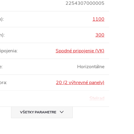
2254307000005
m)
:
1100
m)
:
300
ipojenia
:
Spodné pripojenie (VK)
e
:
Horizontálne
ora
:
20 (2 výhrevné panely)
Stelrad
VŠETKY PARAMETRE