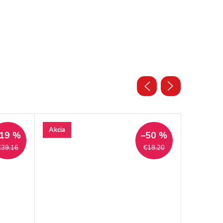
Akcia
Akcia
19 %
–50 %
€39,16
€18,20