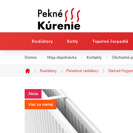
Radiátory
Kotly
Tepelné čerpadlá
Prejsť
Domov
Moja objednávka
Kontakty
Obchodné 
na
obsah
Radiátory
Panelové radiátory
Stelrad Hygie
Domov
Akcia
Viac za menej