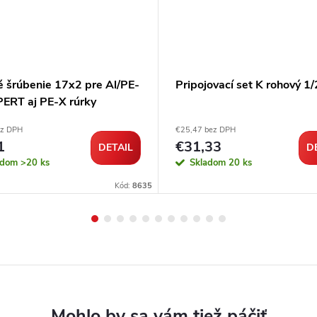
é šrúbenie 17x2 pre Al/PE-
Pripojovací set K rohový 1/
PERT aj PE-X rúrky
ez DPH
€25,47 bez DPH
1
€31,33
DETAIL
D
adom
>20 ks
Skladom
20 ks
Kód:
8635