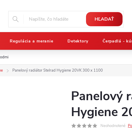
HĽADAŤ
Regulácia a meranie
Detektory
Čerpadlá - kú
podmienky
Reklamačný poriadok
Osobné údaje a ich ochrana
ne
Panelový radiátor Stelrad Hygiene 20VK 300 x 1100
Panelový r
Hygiene 2
Neohodnotené
Po