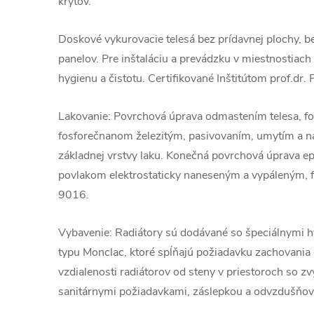
krytov.
Doskové vykurovacie telesá bez prídavnej plochy, b
panelov. Pre inštaláciu a prevádzku v miestnostiac
hygienu a čistotu. Certifikované Inštitútom prof.dr. 
Lakovanie: Povrchová úprava odmastením telesa, f
fosforečnanom železitým, pasivovaním, umytím a 
základnej vrstvy laku. Konečná povrchová úprava 
povlakom elektrostaticky naneseným a vypáleným, fa
9016.
Vybavenie: Radiátory sú dodávané so špeciálnymi 
typu Monclac, ktoré spĺňajú požiadavku zachovania
vzdialenosti radiátorov od steny v priestoroch so z
sanitárnymi požiadavkami, záslepkou a odvzdušňov