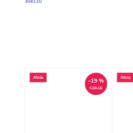
30x110
Akcia
Akcia
–20 %
–19 %
€40,27
€39,16