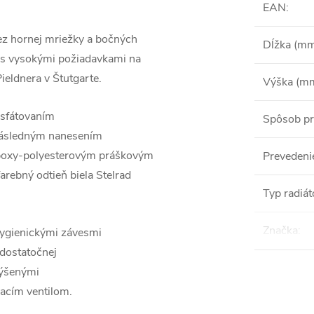
EAN
:
ez hornej mriežky a bočných
Dĺžka (m
h s vysokými požiadavkami na
Pieldnera v Štutgarte.
Výška (m
osfátovaním
Spôsob pr
následným nanesením
epoxy-polyesterovým práškovým
Prevedeni
rebný odtieň biela Stelrad
Typ radiát
Značka
:
hygienickými závesmi
 dostatočnej
výšenými
acím ventilom.