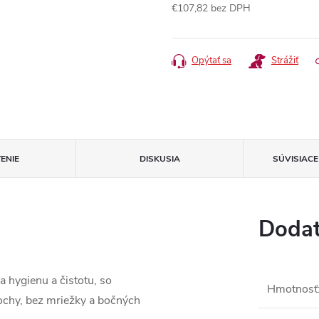
€107,82 bez DPH
Jednotková
cena:
Opýtať sa
Strážiť
ENIE
DISKUSIA
SÚVISIAC
Dodat
 hygienu a čistotu, so
Hmotnosť
ochy, bez mriežky a bočných