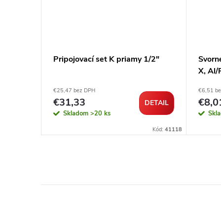
1/2" x
Pripojovací set K priamy 1/2"
Svorn
X, Al/
€25,47 bez DPH
€6,51 b
€31,33
€8,0
DETAIL
DETAIL
Skladom
>20 ks
Skl
Kód:
62265
Kód:
41118