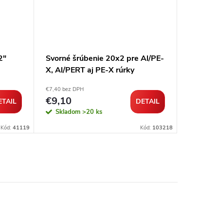
2"
Svorné šrúbenie 20x2 pre Al/PE-
Šrúbeni
X, Al/PERT aj PE-X rúrky
závitom
€7,40 bez DPH
€10,88 be
€9,10
€13,3
ETAIL
DETAIL
Skladom
>20 ks
Sklad
Kód:
41119
Kód:
103218