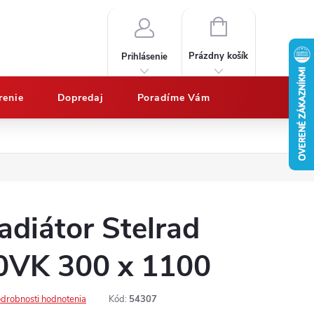
NÁKUPNÝ
KOŠÍK
Prázdny košík
Prihlásenie
renie
Dopredaj
Poradíme Vám
Nákup na splátky QUATRO
Doprava a platby
Vypočítajte potrebný 
adiátor Stelrad
0VK 300 x 1100
drobnosti hodnotenia
Kód:
54307