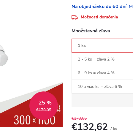
Na objednávku do 60 dní
Možnosti doručenia
Množstevná zľava
1 ks
2 - 5 ks = zľava 2 %
6 - 9 ks = zľava 4 %
10 a viac ks = zľava 6 %
–25 %
€179,05
€179,05
€132,62
/ ks