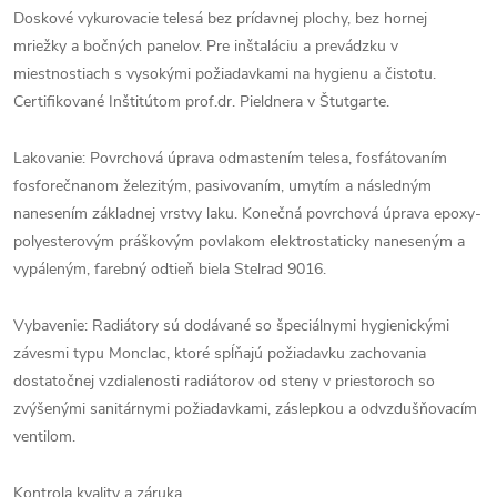
Doskové vykurovacie telesá bez prídavnej plochy, bez hornej
mriežky a bočných panelov. Pre inštaláciu a prevádzku v
miestnostiach s vysokými požiadavkami na hygienu a čistotu.
Certifikované Inštitútom prof.dr. Pieldnera v Štutgarte.
Lakovanie: Povrchová úprava odmastením telesa, fosfátovaním
fosforečnanom železitým, pasivovaním, umytím a následným
nanesením základnej vrstvy laku. Konečná povrchová úprava epoxy-
polyesterovým práškovým povlakom elektrostaticky naneseným a
vypáleným, farebný odtieň biela Stelrad 9016.
Vybavenie: Radiátory sú dodávané so špeciálnymi hygienickými
závesmi typu Monclac, ktoré spĺňajú požiadavku zachovania
dostatočnej vzdialenosti radiátorov od steny v priestoroch so
zvýšenými sanitárnymi požiadavkami, záslepkou a odvzdušňovacím
ventilom.
Kontrola kvality a záruka