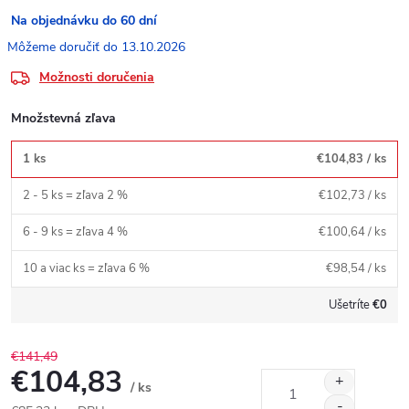
Na objednávku do 60 dní
13.10.2026
Možnosti doručenia
Množstevná zľava
1 ks
€104,83
/ ks
2 - 5 ks = zľava 2 %
€102,73
/ ks
6 - 9 ks = zľava 4 %
€100,64
/ ks
10 a viac ks = zľava 6 %
€98,54
/ ks
Ušetríte
€0
€141,49
€104,83
/ ks