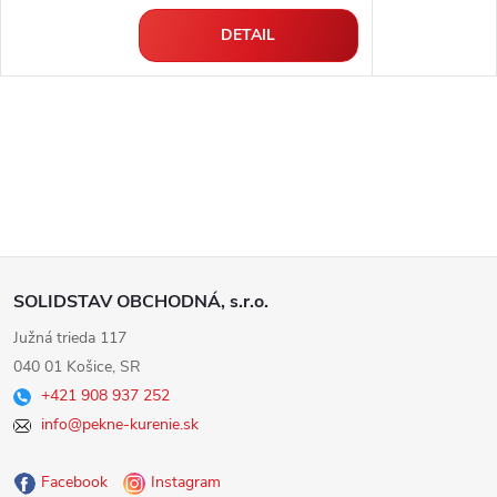
DETAIL
Z
SOLIDSTAV OBCHODNÁ, s.r.o.
á
Južná trieda 117
040 01 Košice, SR
p
+421 908 937 252
info@pekne-kurenie.sk
ä
Facebook
Instagram