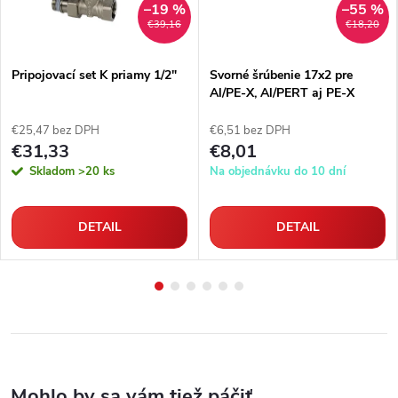
–19 %
–55 %
€39,16
€18,20
Pripojovací set K priamy 1/2"
Svorné šrúbenie 17x2 pre
Al/PE-X, Al/PERT aj PE-X
rúrky
€25,47 bez DPH
€6,51 bez DPH
€31,33
€8,01
Skladom
>20 ks
Na objednávku do 10 dní
DETAIL
DETAIL