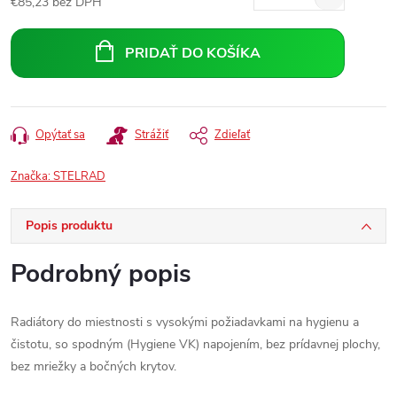
€85,23 bez DPH
Jednotková
cena:
PRIDAŤ DO KOŠÍKA
Opýtať sa
Strážiť
Zdieľať
Značka:
STELRAD
Popis produktu
Podrobný popis
Radiátory do miestnosti s vysokými požiadavkami na hygienu a
čistotu, so spodným (Hygiene VK) napojením, bez prídavnej plochy,
bez mriežky a bočných krytov.