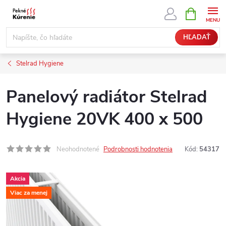
Prejsť
NÁKUPN
KOŠÍK
na
obsah
HĽADAŤ
Stelrad Hygiene
Panelový radiátor Stelrad
Hygiene 20VK 400 x 500
Neohodnotené
Podrobnosti hodnotenia
Kód:
54317
Akcia
Viac za menej