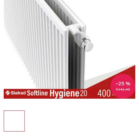
–25 %
€141,49