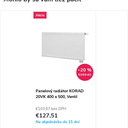
Akcia
–20 %
€159,42
Panelový radiátor KORAD
20VK 400 x 500, Ventil
Kompakt, 2034054013U
€103,67 bez DPH
€127,51
Na objednávku do 15 dní