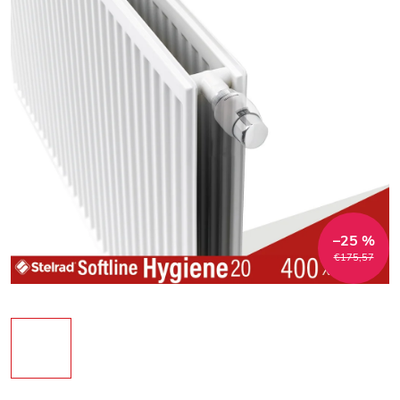
–25 %
€175,57