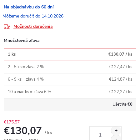
Na objednávku do 60 dní
14.10.2026
Možnosti doručenia
Množstevná zľava
1 ks
€130,07
/ ks
2 - 5 ks = zľava 2 %
€127,47
/ ks
6 - 9 ks = zľava 4 %
€124,87
/ ks
10 a viac ks = zľava 6 %
€122,27
/ ks
Ušetríte
€0
€175,57
€130,07
/ ks