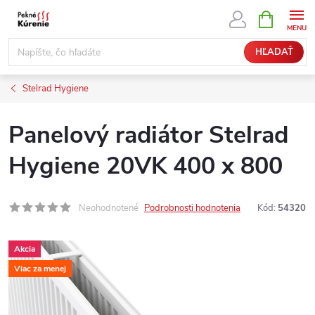
Prejsť
NÁKUPN
KOŠÍK
na
obsah
HĽADAŤ
Stelrad Hygiene
Panelový radiátor Stelrad
Hygiene 20VK 400 x 800
Neohodnotené
Podrobnosti hodnotenia
Kód:
54320
Akcia
Viac za menej