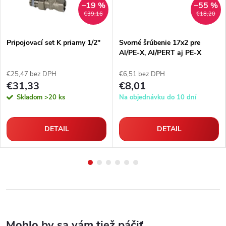
–19 %
–55 %
€39,16
€18,20
Pripojovací set K priamy 1/2"
Svorné šrúbenie 17x2 pre
Al/PE-X, Al/PERT aj PE-X
rúrky
€25,47 bez DPH
€6,51 bez DPH
€31,33
€8,01
Skladom
>20 ks
Na objednávku do 10 dní
DETAIL
DETAIL