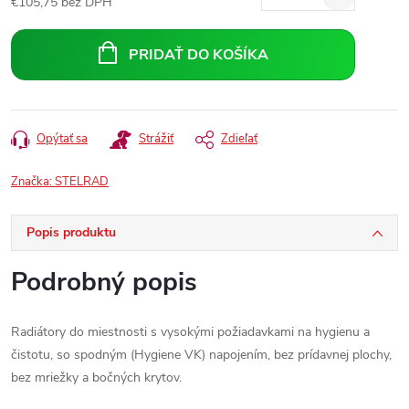
€105,75 bez DPH
Jednotková
cena:
PRIDAŤ DO KOŠÍKA
Opýtať sa
Strážiť
Zdieľať
Značka:
STELRAD
Popis produktu
Podrobný popis
Radiátory do miestnosti s vysokými požiadavkami na hygienu a
čistotu, so spodným (Hygiene VK) napojením, bez prídavnej plochy,
bez mriežky a bočných krytov.