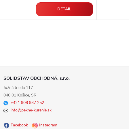
DETAIL
Z
SOLIDSTAV OBCHODNÁ, s.r.o.
á
Južná trieda 117
040 01 Košice, SR
p
+421 908 937 252
info@pekne-kurenie.sk
ä
Facebook
Instagram