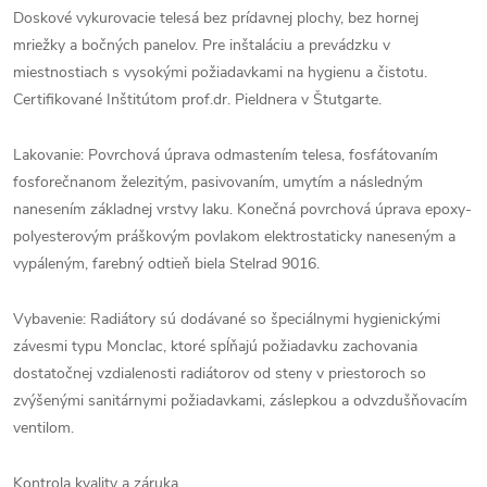
Doskové vykurovacie telesá bez prídavnej plochy, bez hornej
mriežky a bočných panelov. Pre inštaláciu a prevádzku v
miestnostiach s vysokými požiadavkami na hygienu a čistotu.
Certifikované Inštitútom prof.dr. Pieldnera v Štutgarte.
Lakovanie: Povrchová úprava odmastením telesa, fosfátovaním
fosforečnanom železitým, pasivovaním, umytím a následným
nanesením základnej vrstvy laku. Konečná povrchová úprava epoxy-
polyesterovým práškovým povlakom elektrostaticky naneseným a
vypáleným, farebný odtieň biela Stelrad 9016.
Vybavenie: Radiátory sú dodávané so špeciálnymi hygienickými
závesmi typu Monclac, ktoré spĺňajú požiadavku zachovania
dostatočnej vzdialenosti radiátorov od steny v priestoroch so
zvýšenými sanitárnymi požiadavkami, záslepkou a odvzdušňovacím
ventilom.
Kontrola kvality a záruka