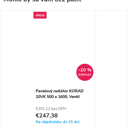
Akcia
–20 %
€309,23
Panelový radiátor KORAD
20VK 500 x 1600, Ventil
Kompakt, 2035164013U
€201,12 bez DPH
€247,38
Na objednávku do 15 dní