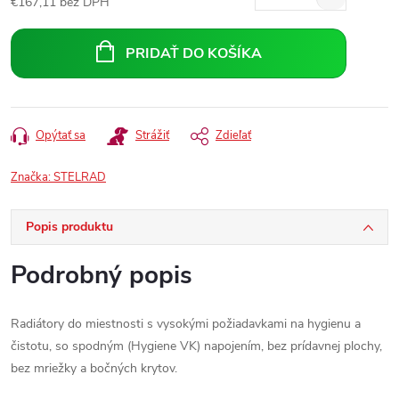
€167,11 bez DPH
Jednotková
cena:
PRIDAŤ DO KOŠÍKA
Opýtať sa
Strážiť
Zdieľať
Značka:
STELRAD
Popis produktu
Podrobný popis
Radiátory do miestnosti s vysokými požiadavkami na hygienu a
čistotu, so spodným (Hygiene VK) napojením, bez prídavnej plochy,
bez mriežky a bočných krytov.