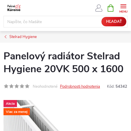
Prejsť
NÁKUPN
KOŠÍK
na
obsah
HĽADAŤ
Stelrad Hygiene
Panelový radiátor Stelrad
Hygiene 20VK 500 x 1600
Neohodnotené
Podrobnosti hodnotenia
Kód:
54342
Akcia
Viac za menej