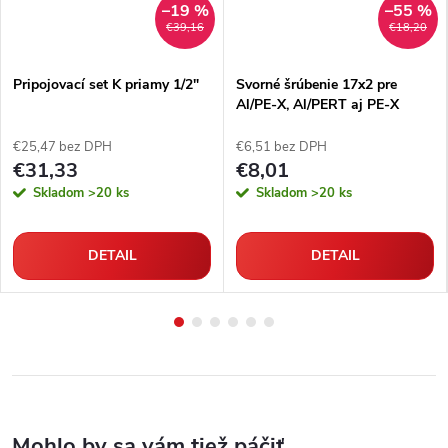
–19 %
–55 %
€39,16
€18,20
Pripojovací set K priamy 1/2"
Svorné šrúbenie 17x2 pre
Al/PE-X, Al/PERT aj PE-X
rúrky
€25,47 bez DPH
€6,51 bez DPH
€31,33
€8,01
Skladom
>20 ks
Skladom
>20 ks
DETAIL
DETAIL