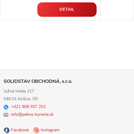
DETAIL
Z
SOLIDSTAV OBCHODNÁ, s.r.o.
á
Južná trieda 117
040 01 Košice, SR
p
+421 908 937 252
info@pekne-kurenie.sk
ä
Facebook
Instagram