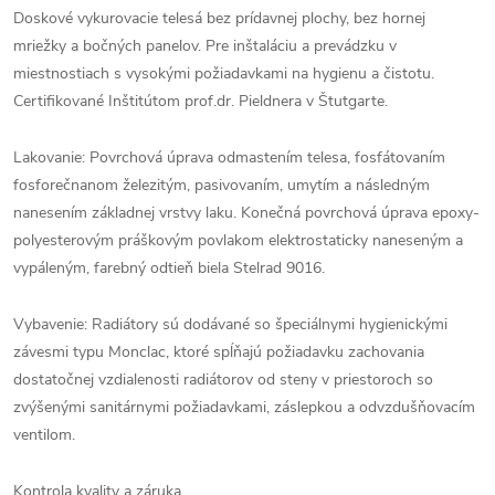
Doskové vykurovacie telesá bez prídavnej plochy, bez hornej
mriežky a bočných panelov. Pre inštaláciu a prevádzku v
miestnostiach s vysokými požiadavkami na hygienu a čistotu.
Certifikované Inštitútom prof.dr. Pieldnera v Štutgarte.
Lakovanie: Povrchová úprava odmastením telesa, fosfátovaním
fosforečnanom železitým, pasivovaním, umytím a následným
nanesením základnej vrstvy laku. Konečná povrchová úprava epoxy-
polyesterovým práškovým povlakom elektrostaticky naneseným a
vypáleným, farebný odtieň biela Stelrad 9016.
Vybavenie: Radiátory sú dodávané so špeciálnymi hygienickými
závesmi typu Monclac, ktoré spĺňajú požiadavku zachovania
dostatočnej vzdialenosti radiátorov od steny v priestoroch so
zvýšenými sanitárnymi požiadavkami, záslepkou a odvzdušňovacím
ventilom.
Kontrola kvality a záruka