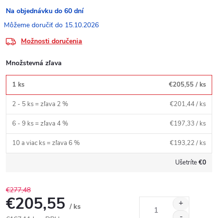
Na objednávku do 60 dní
15.10.2026
Možnosti doručenia
Množstevná zľava
1 ks
€205,55
/ ks
2 - 5 ks = zľava 2 %
€201,44
/ ks
6 - 9 ks = zľava 4 %
€197,33
/ ks
10 a viac ks = zľava 6 %
€193,22
/ ks
Ušetríte
€0
€277,48
€205,55
/ ks