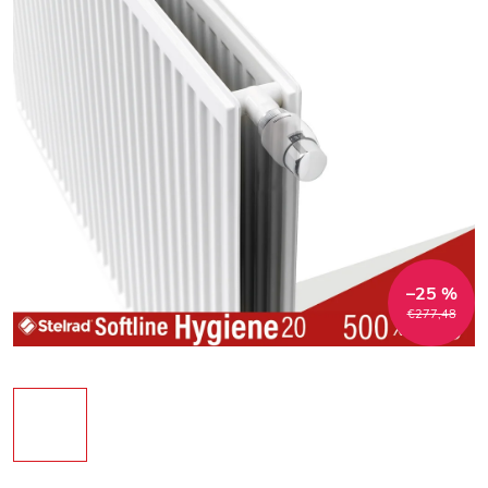
–25 %
€277,48