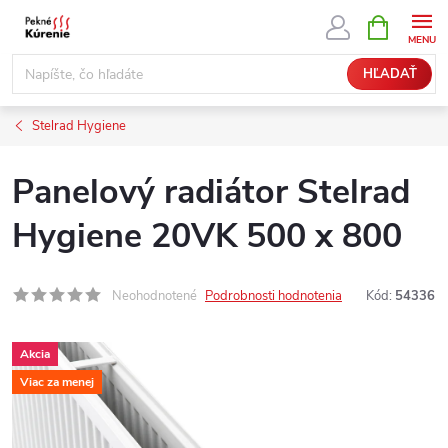
Prejsť
NÁKUPN
KOŠÍK
na
obsah
HĽADAŤ
Stelrad Hygiene
Panelový radiátor Stelrad
Hygiene 20VK 500 x 800
Neohodnotené
Podrobnosti hodnotenia
Kód:
54336
Akcia
Viac za menej