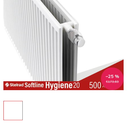
–25 %
€173,69