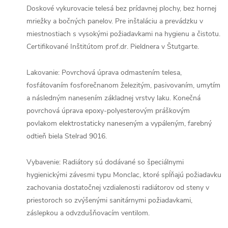
Doskové vykurovacie telesá bez prídavnej plochy, bez hornej
mriežky a bočných panelov. Pre inštaláciu a prevádzku v
miestnostiach s vysokými požiadavkami na hygienu a čistotu.
Certifikované Inštitútom prof.dr. Pieldnera v Štutgarte.
Lakovanie: Povrchová úprava odmastením telesa,
fosfátovaním fosforečnanom železitým, pasivovaním, umytím
a následným nanesením základnej vrstvy laku. Konečná
povrchová úprava epoxy-polyesterovým práškovým
povlakom elektrostaticky naneseným a vypáleným, farebný
odtieň biela Stelrad 9016.
Vybavenie: Radiátory sú dodávané so špeciálnymi
hygienickými závesmi typu Monclac, ktoré spĺňajú požiadavku
zachovania dostatočnej vzdialenosti radiátorov od steny v
priestoroch so zvýšenými sanitárnymi požiadavkami,
záslepkou a odvzdušňovacím ventilom.