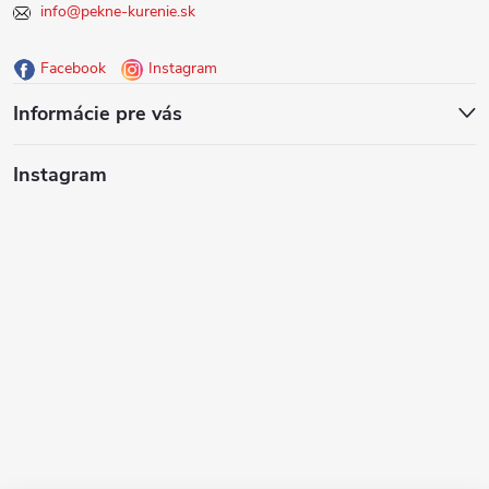
info@pekne-kurenie.sk
ä
Facebook
Instagram
t
Informácie pre vás
i
Instagram
e