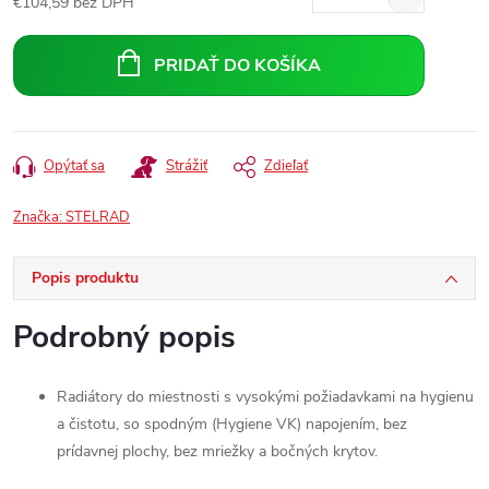
€104,59 bez DPH
Jednotková
cena:
PRIDAŤ DO KOŠÍKA
Opýtať sa
Strážiť
Zdieľať
Značka:
STELRAD
Popis produktu
Podrobný popis
Radiátory do miestnosti s vysokými požiadavkami na hygienu
a čistotu, so spodným (Hygiene VK) napojením, bez
prídavnej plochy, bez mriežky a bočných krytov.