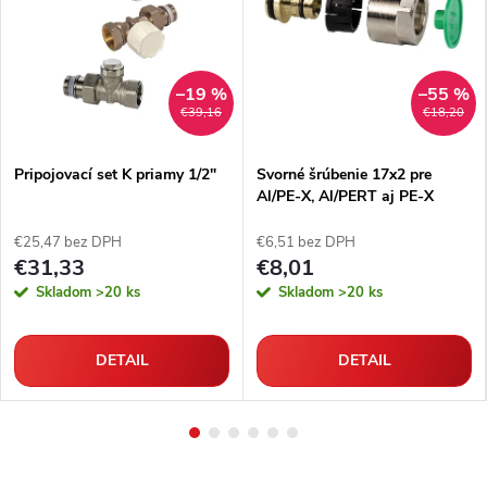
–19 %
–55 %
€39,16
€18,20
Pripojovací set K priamy 1/2"
Svorné šrúbenie 17x2 pre
Al/PE-X, Al/PERT aj PE-X
rúrky
€25,47 bez DPH
€6,51 bez DPH
€31,33
€8,01
Skladom
>20 ks
Skladom
>20 ks
DETAIL
DETAIL