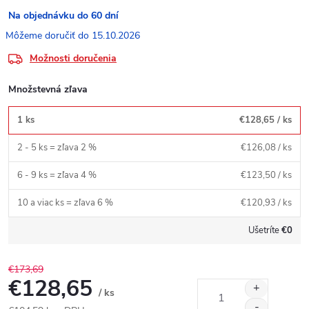
Na objednávku do 60 dní
15.10.2026
Možnosti doručenia
Množstevná zľava
1 ks
€128,65
/ ks
2 - 5 ks = zľava 2 %
€126,08
/ ks
6 - 9 ks = zľava 4 %
€123,50
/ ks
10 a viac ks = zľava 6 %
€120,93
/ ks
Ušetríte
€0
€173,69
€128,65
/ ks