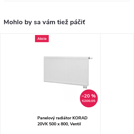
Akcia
–20 %
€206,05
Panelový radiátor KORAD
20VK 500 x 800, Ventil
Kompakt, 2035084013U