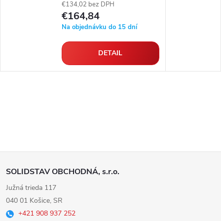
€134,02 bez DPH
€164,84
Na objednávku do 15 dní
DETAIL
Z
SOLIDSTAV OBCHODNÁ, s.r.o.
á
Južná trieda 117
040 01 Košice, SR
p
+421 908 937 252