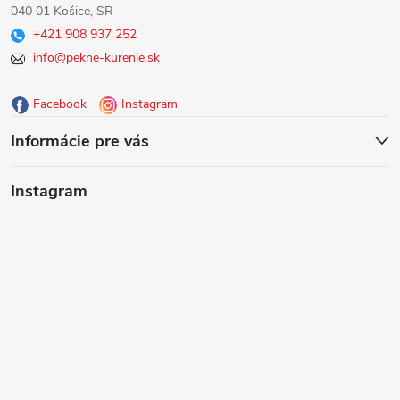
040 01 Košice, SR
p
+421 908 937 252
info@pekne-kurenie.sk
ä
Facebook
Instagram
t
Informácie pre vás
i
Instagram
e