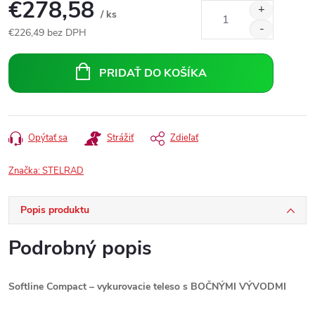
€278,58
/ ks
€226,49 bez DPH
Jednotková
cena:
PRIDAŤ DO KOŠÍKA
Opýtať sa
Strážiť
Zdieľať
Značka:
STELRAD
Popis produktu
Podrobný popis
Softline Compact – vykurovacie teleso s BOČNÝMI VÝVODMI