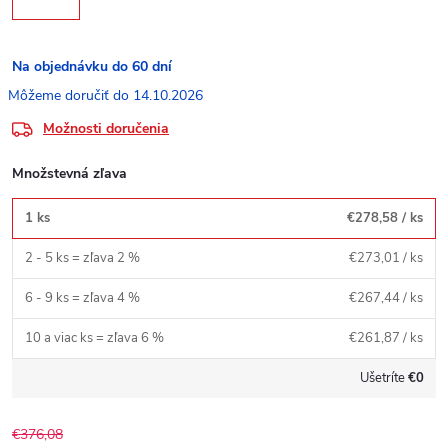
Na objednávku do 60 dní
14.10.2026
Možnosti doručenia
Množstevná zľava
1 ks
€278,58
/ ks
2 - 5 ks = zľava 2 %
€273,01
/ ks
6 - 9 ks = zľava 4 %
€267,44
/ ks
10 a viac ks = zľava 6 %
€261,87
/ ks
Ušetríte
€0
€376,08