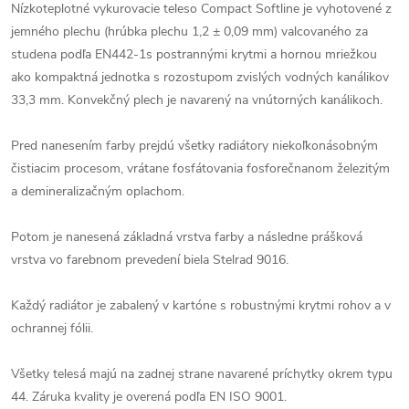
Nízkoteplotné vykurovacie teleso Compact Softline je vyhotovené z
jemného plechu (hrúbka plechu 1,2 ± 0,09 mm) valcovaného za
studena podľa EN442-1s postrannými krytmi a hornou mriežkou
ako kompaktná jednotka s rozostupom zvislých vodných kanálikov
33,3 mm. Konvekčný plech je navarený na vnútorných kanálikoch.
Pred nanesením farby prejdú všetky radiátory niekoľkonásobným
čistiacim procesom, vrátane fosfátovania fosforečnanom železitým
a demineralizačným oplachom.
Potom je nanesená základná vrstva farby a následne prášková
vrstva vo farebnom prevedení biela Stelrad 9016.
Každý radiátor je zabalený v kartóne s robustnými krytmi rohov a v
ochrannej fólii.
Všetky telesá majú na zadnej strane navarené príchytky okrem typu
44. Záruka kvality je overená podľa EN ISO 9001.