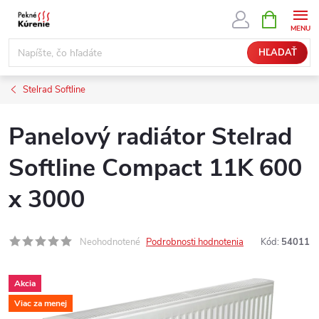
Prejsť
NÁKUPN
KOŠÍK
na
obsah
HĽADAŤ
Stelrad Softline
Panelový radiátor Stelrad
Softline Compact 11K 600
x 3000
Neohodnotené
Podrobnosti hodnotenia
Kód:
54011
Akcia
Viac za menej