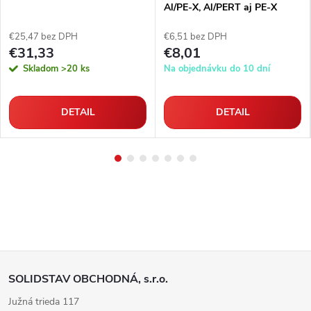
Al/PE-X, Al/PERT aj PE-X
rúrky
€25,47 bez DPH
€6,51 bez DPH
€31,33
€8,01
Skladom
>20 ks
Na objednávku do 10 dní
DETAIL
DETAIL
Z
SOLIDSTAV OBCHODNÁ, s.r.o.
á
Južná trieda 117