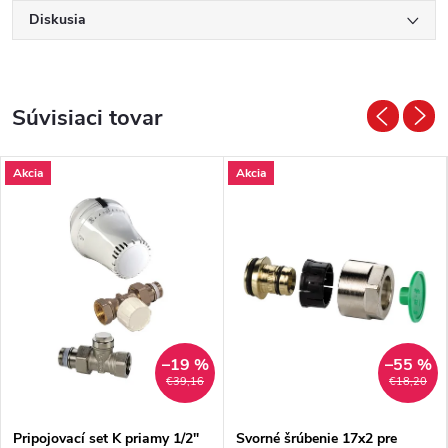
Diskusia
Súvisiaci tovar
Akcia
Akcia
–19 %
–55 %
€39,16
€18,20
Pripojovací set K priamy 1/2"
Svorné šrúbenie 17x2 pre