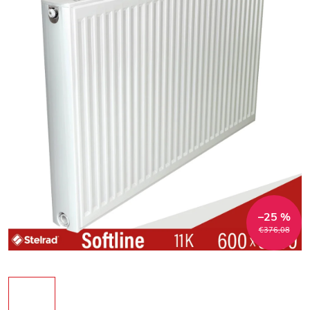
–25 %
€376,08