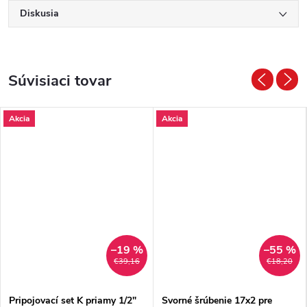
Diskusia
Súvisiaci tovar
Akcia
Akcia
–19 %
–55 %
€39,16
€18,20
Pripojovací set K priamy 1/2"
Svorné šrúbenie 17x2 pre