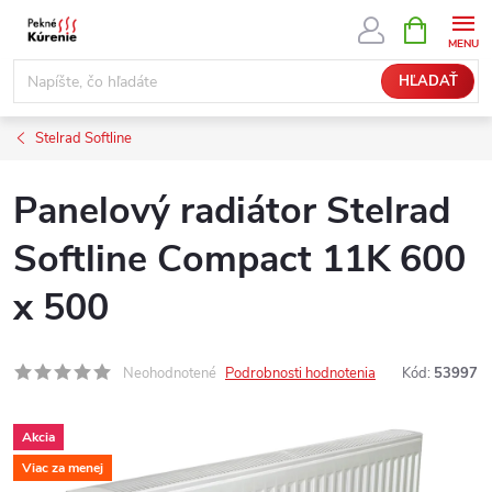
Prejsť
NÁKUPN
KOŠÍK
na
obsah
HĽADAŤ
Stelrad Softline
Panelový radiátor Stelrad
Softline Compact 11K 600
x 500
Neohodnotené
Podrobnosti hodnotenia
Kód:
53997
Akcia
Viac za menej