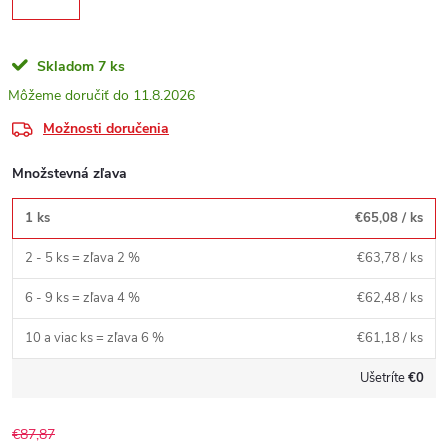
Skladom
7 ks
11.8.2026
Možnosti doručenia
Množstevná zľava
1 ks
€65,08
/ ks
2 - 5 ks = zľava 2 %
€63,78
/ ks
6 - 9 ks = zľava 4 %
€62,48
/ ks
10 a viac ks = zľava 6 %
€61,18
/ ks
Ušetríte
€0
€87,87