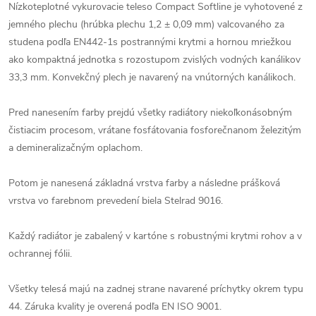
Nízkoteplotné vykurovacie teleso Compact Softline je vyhotovené z
jemného plechu (hrúbka plechu 1,2 ± 0,09 mm) valcovaného za
studena podľa EN442-1s postrannými krytmi a hornou mriežkou
ako kompaktná jednotka s rozostupom zvislých vodných kanálikov
33,3 mm. Konvekčný plech je navarený na vnútorných kanálikoch.
Pred nanesením farby prejdú všetky radiátory niekoľkonásobným
čistiacim procesom, vrátane fosfátovania fosforečnanom železitým
a demineralizačným oplachom.
Potom je nanesená základná vrstva farby a následne prášková
vrstva vo farebnom prevedení biela Stelrad 9016.
Každý radiátor je zabalený v kartóne s robustnými krytmi rohov a v
ochrannej fólii.
Všetky telesá majú na zadnej strane navarené príchytky okrem typu
44. Záruka kvality je overená podľa EN ISO 9001.