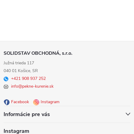
Z
SOLIDSTAV OBCHODNÁ, s.r.o.
á
Južná trieda 117
040 01 Košice, SR
p
+421 908 937 252
info@pekne-kurenie.sk
ä
Facebook
Instagram
t
Informácie pre vás
i
Instagram