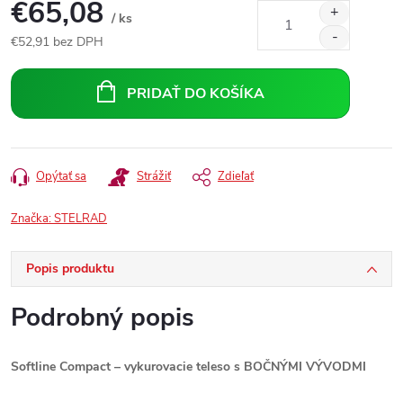
€65,08
/ ks
€52,91 bez DPH
Jednotková
cena:
PRIDAŤ DO KOŠÍKA
Opýtať sa
Strážiť
Zdieľať
Značka:
STELRAD
Popis produktu
Podrobný popis
Softline Compact – vykurovacie teleso s BOČNÝMI VÝVODMI