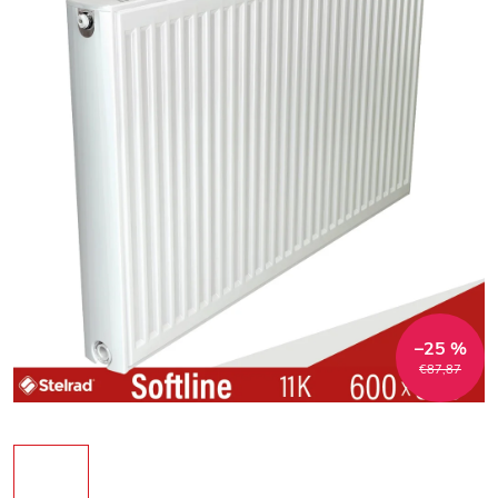
–25 %
€87,87