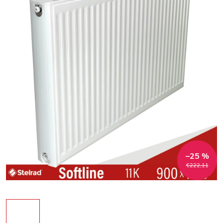
–25 %
€222,11