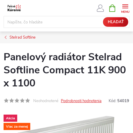
Prejsť
NÁKUPN
KOŠÍK
na
obsah
HĽADAŤ
Stelrad Softline
Panelový radiátor Stelrad
Softline Compact 11K 900
x 1100
Neohodnotené
Podrobnosti hodnotenia
Kód:
54019
Akcia
Viac za menej