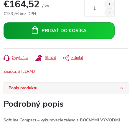
€164,52
/ ks
€133,76 bez DPH
Jednotková
cena:
PRIDAŤ DO KOŠÍKA
Opýtať sa
Strážiť
Zdieľať
Značka:
STELRAD
Popis produktu
Podrobný popis
Softline Compact – vykurovacie teleso s BOČNÝMI VÝVODMI