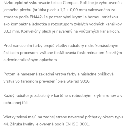
Nízkoteplotné vykurovacie teleso Compact Softline je vyhotovené z
jemného plechu (hrúbka plechu 1,2 ± 0,09 mm) valcovaného za
studena podľa EN442-1s postrannými krytmi a hornou mriežkou
ako kompaktná jednotka s rozostupom zvislých vodných kanálikov
33,3 mm. Konvekčný plech je navarený na vnútorných kanálikoch.
Pred nanesením farby prejdú všetky radiátory niekoľkonásobným
čistiacim procesom, vrátane fosfátovania fosforečnanom železitým
a demineralizačným oplachom.
Potom je nanesená základná vrstva farby a následne prášková
vrstva vo farebnom prevedení biela Stelrad 9016.
Každý radiátor je zabalený v kartóne s robustnými krytmi rohov a v
ochrannej fólii.
Všetky telesá majú na zadnej strane navarené príchytky okrem typu
44. Záruka kvality je overená podľa EN ISO 9001.