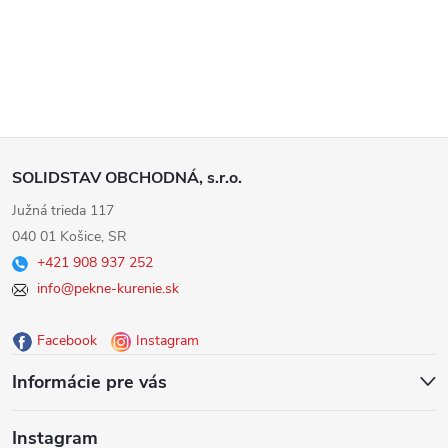
Z
SOLIDSTAV OBCHODNÁ, s.r.o.
á
Južná trieda 117
040 01 Košice, SR
p
+421 908 937 252
info@pekne-kurenie.sk
ä
Facebook
Instagram
t
Informácie pre vás
i
Instagram