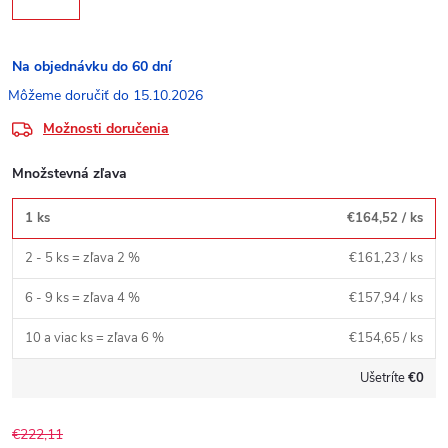
Na objednávku do 60 dní
15.10.2026
Možnosti doručenia
Množstevná zľava
1 ks
€164,52
/ ks
2 - 5 ks = zľava 2 %
€161,23
/ ks
6 - 9 ks = zľava 4 %
€157,94
/ ks
10 a viac ks = zľava 6 %
€154,65
/ ks
Ušetríte
€0
€222,11