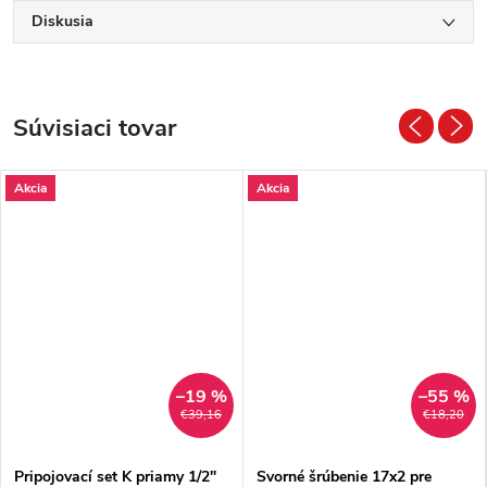
Diskusia
Súvisiaci tovar
Akcia
Akcia
–19 %
–55 %
€39,16
€18,20
Pripojovací set K priamy 1/2"
Svorné šrúbenie 17x2 pre