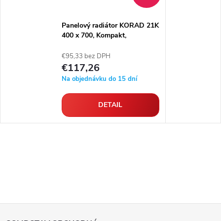
Panelový radiátor KORAD 21K
400 x 700, Kompakt,
2144074013U
€95,33 bez DPH
€117,26
Na objednávku do 15 dní
DETAIL
Z