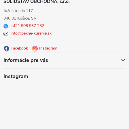
SOLIDSTAV OBCHODNÁ, s.r.o.
á
Južná trieda 117
040 01 Košice, SR
p
+421 908 937 252
info@pekne-kurenie.sk
ä
Facebook
Instagram
t
Informácie pre vás
i
Instagram
e