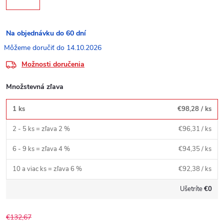
Na objednávku do 60 dní
14.10.2026
Možnosti doručenia
Množstevná zľava
1 ks
€98,28
/ ks
2 - 5 ks = zľava 2 %
€96,31
/ ks
6 - 9 ks = zľava 4 %
€94,35
/ ks
10 a viac ks = zľava 6 %
€92,38
/ ks
Ušetríte
€0
€132,67