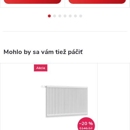
Akcia
–20 %
€146,57