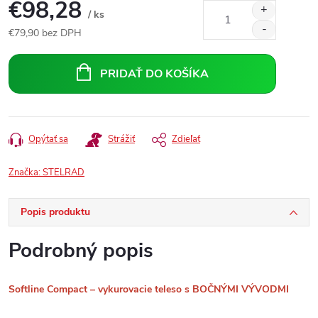
€98,28
/ ks
€79,90 bez DPH
Jednotková
cena:
PRIDAŤ DO KOŠÍKA
Opýtať sa
Strážiť
Zdieľať
Značka:
STELRAD
Popis produktu
Podrobný popis
Softline Compact – vykurovacie teleso s BOČNÝMI VÝVODMI