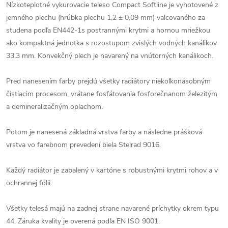
Nízkoteplotné vykurovacie teleso Compact Softline je vyhotovené z
jemného plechu (hrúbka plechu 1,2 ± 0,09 mm) valcovaného za
studena podľa EN442-1s postrannými krytmi a hornou mriežkou
ako kompaktná jednotka s rozostupom zvislých vodných kanálikov
33,3 mm. Konvekčný plech je navarený na vnútorných kanálikoch.
Pred nanesením farby prejdú všetky radiátory niekoľkonásobným
čistiacim procesom, vrátane fosfátovania fosforečnanom železitým
a demineralizačným oplachom.
Potom je nanesená základná vrstva farby a následne prášková
vrstva vo farebnom prevedení biela Stelrad 9016.
Každý radiátor je zabalený v kartóne s robustnými krytmi rohov a v
ochrannej fólii.
Všetky telesá majú na zadnej strane navarené príchytky okrem typu
44. Záruka kvality je overená podľa EN ISO 9001.