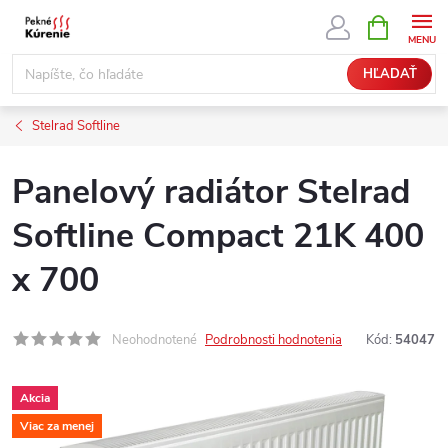
Prejsť
NÁKUPN
KOŠÍK
na
obsah
HĽADAŤ
Stelrad Softline
Panelový radiátor Stelrad
Softline Compact 21K 400
x 700
Neohodnotené
Podrobnosti hodnotenia
Kód:
54047
Akcia
Viac za menej