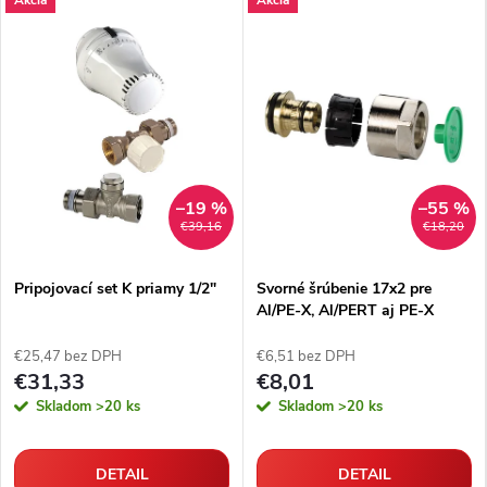
–19 %
–55 %
€39,16
€18,20
Pripojovací set K priamy 1/2"
Svorné šrúbenie 17x2 pre
Al/PE-X, Al/PERT aj PE-X
rúrky
€25,47 bez DPH
€6,51 bez DPH
€31,33
€8,01
Skladom
>20 ks
Skladom
>20 ks
DETAIL
DETAIL