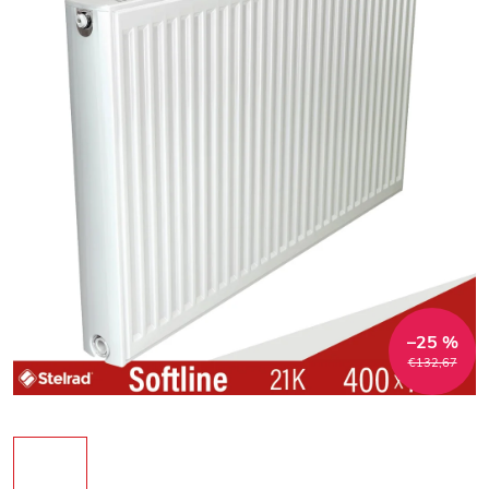
–25 %
€132,67