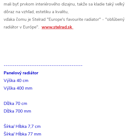
mali byť prvkom interiérového dizajnu, takže sa kladie taký veľký
dôraz na vzhľad, estetiku a kvalitu,
vďaka čomu je Stelrad "Europe's favourite radiator" - "obľúbený
radiátor v Európe".
www.stelrad.sk
-------------------------------------------
Panelový radiátor
Výška 40 cm
Výška 400 mm
Dĺžka 70 cm
Dĺžka 700 mm
Šírka/ Hĺbka 7,7 cm
Šírka/ Hĺbka 77 mm