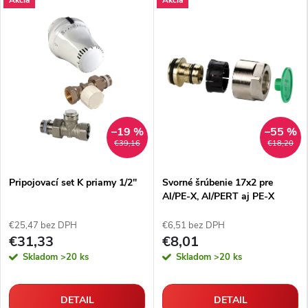
–19 %
–55 %
€39,16
€18,20
Pripojovací set K priamy 1/2"
Svorné šrúbenie 17x2 pre
Al/PE-X, Al/PERT aj PE-X
rúrky
€25,47 bez DPH
€6,51 bez DPH
€31,33
€8,01
Skladom
>20 ks
Skladom
>20 ks
DETAIL
DETAIL