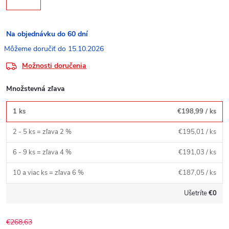
Na objednávku do 60 dní
15.10.2026
Možnosti doručenia
Množstevná zľava
1 ks
€198,99
/ ks
2 - 5 ks = zľava 2 %
€195,01
/ ks
6 - 9 ks = zľava 4 %
€191,03
/ ks
10 a viac ks = zľava 6 %
€187,05
/ ks
Ušetríte
€0
€268,63