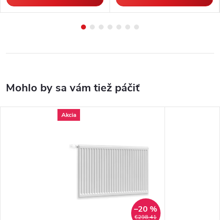
Akcia
–20 %
€298,41