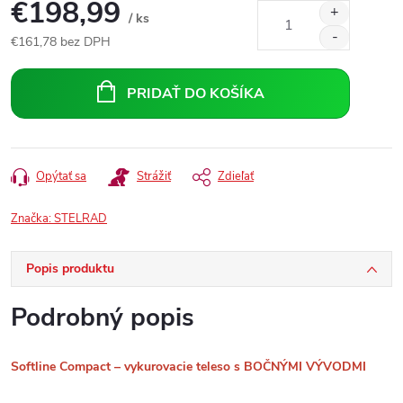
€198,99
/ ks
€161,78 bez DPH
Jednotková
cena:
PRIDAŤ DO KOŠÍKA
Opýtať sa
Strážiť
Zdieľať
Značka:
STELRAD
Popis produktu
Podrobný popis
Softline Compact – vykurovacie teleso s BOČNÝMI VÝVODMI