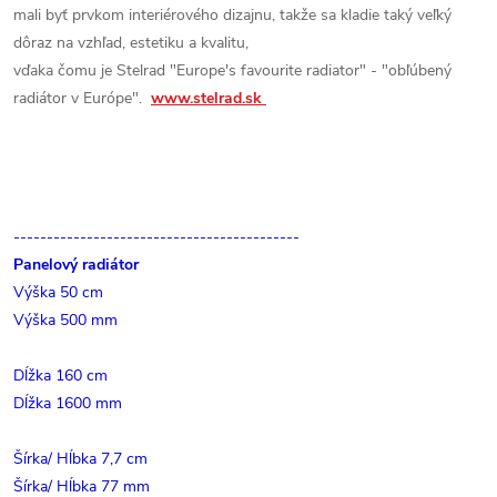
mali byť prvkom interiérového dizajnu, takže sa kladie taký veľký
dôraz na vzhľad, estetiku a kvalitu,
vďaka čomu je Stelrad "Europe's favourite radiator" - "obľúbený
radiátor v Európe".
www.stelrad.sk
-------------------------------------------
Panelový radiátor
Výška 50 cm
Výška 500 mm
Dĺžka 160 cm
Dĺžka 1600 mm
Šírka/ Hĺbka 7,7 cm
Šírka/ Hĺbka 77 mm