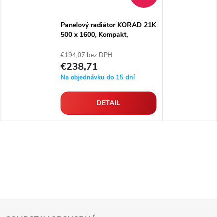
Panelový radiátor KORAD 21K
500 x 1600, Kompakt,
2145164013U
€194,07 bez DPH
€238,71
Na objednávku do 15 dní
DETAIL
Z