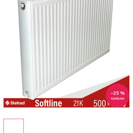
–25 %
€268,63