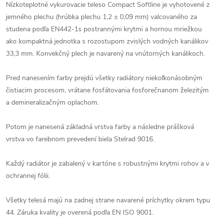
Nízkoteplotné vykurovacie teleso Compact Softline je vyhotovené z
jemného plechu (hrúbka plechu 1,2 ± 0,09 mm) valcovaného za
studena podľa EN442-1s postrannými krytmi a hornou mriežkou
ako kompaktná jednotka s rozostupom zvislých vodných kanálikov
33,3 mm. Konvekčný plech je navarený na vnútorných kanálikoch.
Pred nanesením farby prejdú všetky radiátory niekoľkonásobným
čistiacim procesom, vrátane fosfátovania fosforečnanom železitým
a demineralizačným oplachom.
Potom je nanesená základná vrstva farby a následne prášková
vrstva vo farebnom prevedení biela Stelrad 9016.
Každý radiátor je zabalený v kartóne s robustnými krytmi rohov a v
ochrannej fólii.
Všetky telesá majú na zadnej strane navarené príchytky okrem typu
44. Záruka kvality je overená podľa EN ISO 9001.