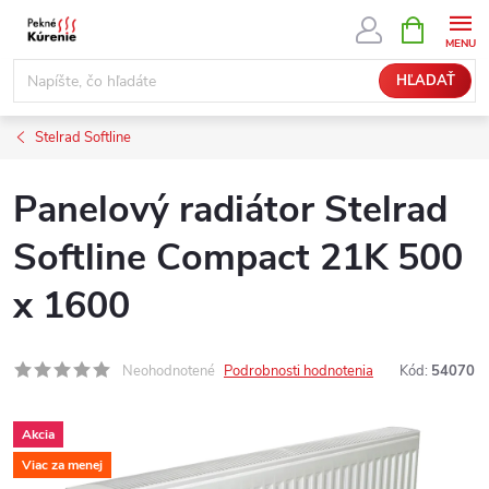
Prejsť
NÁKUPN
KOŠÍK
na
obsah
HĽADAŤ
Stelrad Softline
Panelový radiátor Stelrad
Softline Compact 21K 500
x 1600
Neohodnotené
Podrobnosti hodnotenia
Kód:
54070
Akcia
Viac za menej