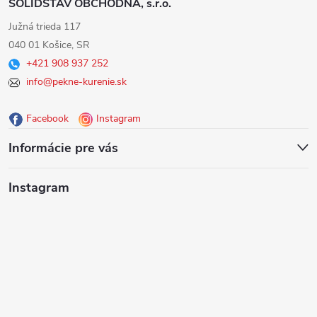
SOLIDSTAV OBCHODNÁ, s.r.o.
á
Južná trieda 117
040 01 Košice, SR
p
+421 908 937 252
info@pekne-kurenie.sk
ä
Facebook
Instagram
t
Informácie pre vás
i
Instagram
e