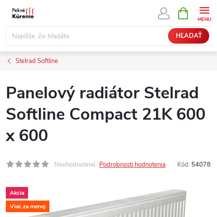
Prejsť
NÁKUPN
KOŠÍK
na
obsah
HĽADAŤ
Stelrad Softline
Panelový radiátor Stelrad
Softline Compact 21K 600
x 600
Neohodnotené
Podrobnosti hodnotenia
Kód:
54078
Akcia
Viac za menej