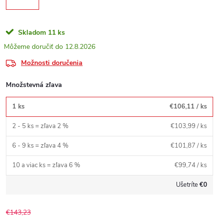
Skladom
11 ks
12.8.2026
Možnosti doručenia
Množstevná zľava
1 ks
€106,11
/ ks
2 - 5 ks = zľava 2 %
€103,99
/ ks
6 - 9 ks = zľava 4 %
€101,87
/ ks
10 a viac ks = zľava 6 %
€99,74
/ ks
Ušetríte
€0
€143,23