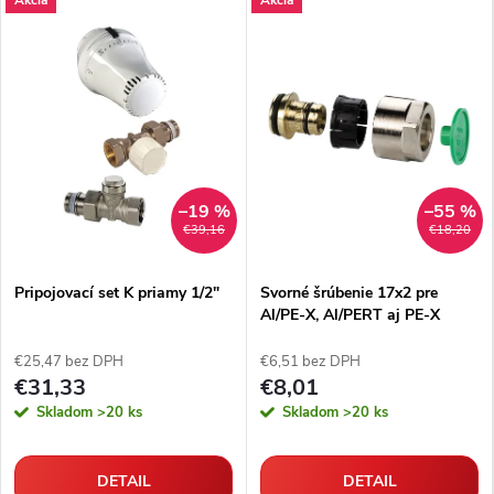
–19 %
–55 %
€39,16
€18,20
Pripojovací set K priamy 1/2"
Svorné šrúbenie 17x2 pre
Al/PE-X, Al/PERT aj PE-X
rúrky
€25,47 bez DPH
€6,51 bez DPH
€31,33
€8,01
Skladom
>20 ks
Skladom
>20 ks
DETAIL
DETAIL