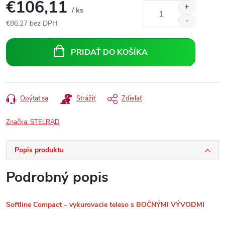
€106,11
/ ks
€86,27 bez DPH
Jednotková
cena:
PRIDAŤ DO KOŠÍKA
Opýtať sa
Strážiť
Zdieľať
Značka:
STELRAD
Popis produktu
Podrobný popis
Softline Compact – vykurovacie teleso s BOČNÝMI VÝVODMI