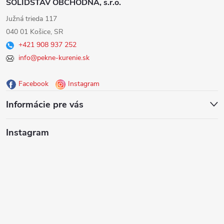
SOLIDSTAV OBCHODNÁ, s.r.o.
á
Južná trieda 117
040 01 Košice, SR
p
+421 908 937 252
info@pekne-kurenie.sk
ä
Facebook
Instagram
t
Informácie pre vás
i
Instagram
e