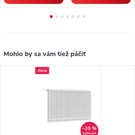
Akcia
–20 %
€151,02