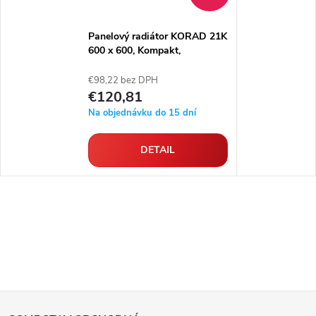
Panelový radiátor KORAD 21K
600 x 600, Kompakt,
2146064013U
€98,22 bez DPH
€120,81
Na objednávku do 15 dní
DETAIL
Z