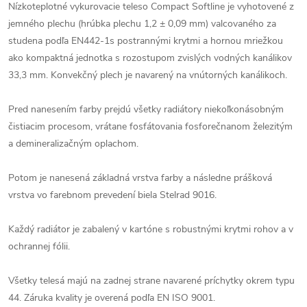
Nízkoteplotné vykurovacie teleso Compact Softline je vyhotovené z
jemného plechu (hrúbka plechu 1,2 ± 0,09 mm) valcovaného za
studena podľa EN442-1s postrannými krytmi a hornou mriežkou
ako kompaktná jednotka s rozostupom zvislých vodných kanálikov
33,3 mm. Konvekčný plech je navarený na vnútorných kanálikoch.
Pred nanesením farby prejdú všetky radiátory niekoľkonásobným
čistiacim procesom, vrátane fosfátovania fosforečnanom železitým
a demineralizačným oplachom.
Potom je nanesená základná vrstva farby a následne prášková
vrstva vo farebnom prevedení biela Stelrad 9016.
Každý radiátor je zabalený v kartóne s robustnými krytmi rohov a v
ochrannej fólii.
Všetky telesá majú na zadnej strane navarené príchytky okrem typu
44. Záruka kvality je overená podľa EN ISO 9001.