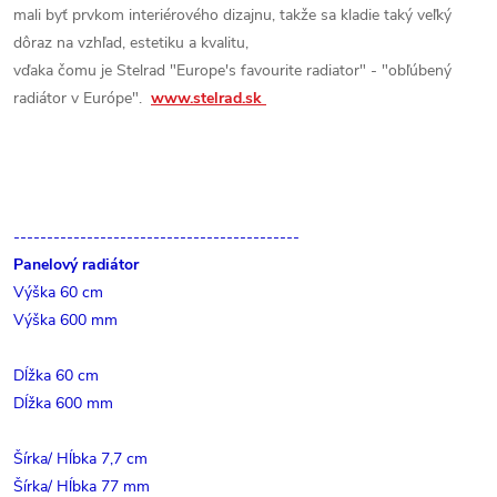
mali byť prvkom interiérového dizajnu, takže sa kladie taký veľký
dôraz na vzhľad, estetiku a kvalitu,
vďaka čomu je Stelrad "Europe's favourite radiator" - "obľúbený
radiátor v Európe".
www.stelrad.sk
-------------------------------------------
Panelový radiátor
Výška 60 cm
Výška 600 mm
Dĺžka 60 cm
Dĺžka 600 mm
Šírka/ Hĺbka 7,7 cm
Šírka/ Hĺbka 77 mm