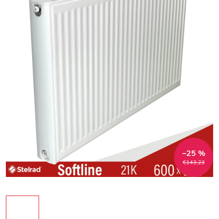
–25 %
€143,23