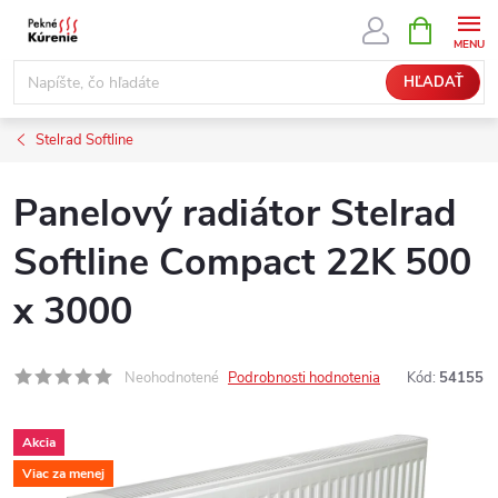
Prejsť
NÁKUPN
KOŠÍK
na
obsah
HĽADAŤ
Stelrad Softline
Panelový radiátor Stelrad
Softline Compact 22K 500
x 3000
Neohodnotené
Podrobnosti hodnotenia
Kód:
54155
Akcia
Viac za menej