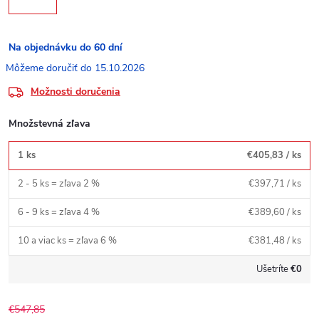
Na objednávku do 60 dní
15.10.2026
Možnosti doručenia
Množstevná zľava
1 ks
€405,83
/ ks
2 - 5 ks = zľava 2 %
€397,71
/ ks
6 - 9 ks = zľava 4 %
€389,60
/ ks
10 a viac ks = zľava 6 %
€381,48
/ ks
Ušetríte
€0
€547,85