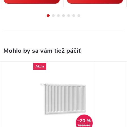
Akcia
–20 %
€587,25