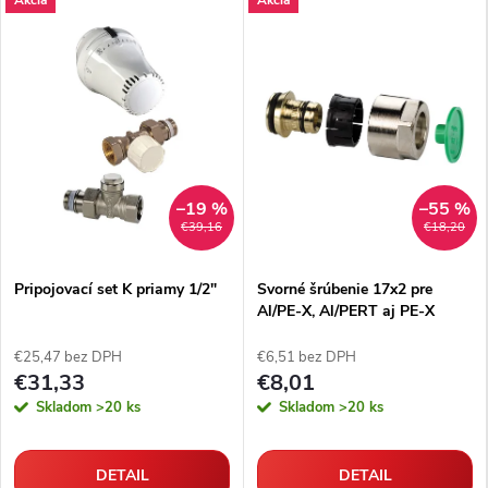
–19 %
–55 %
€39,16
€18,20
Pripojovací set K priamy 1/2"
Svorné šrúbenie 17x2 pre
Al/PE-X, Al/PERT aj PE-X
rúrky
€25,47 bez DPH
€6,51 bez DPH
€31,33
€8,01
Skladom
>20 ks
Skladom
>20 ks
DETAIL
DETAIL