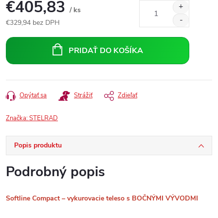
€405,83
/ ks
€329,94 bez DPH
Jednotková
cena:
PRIDAŤ DO KOŠÍKA
Opýtať sa
Strážiť
Zdieľať
Značka:
STELRAD
Popis produktu
Podrobný popis
Softline Compact – vykurovacie teleso s BOČNÝMI VÝVODMI