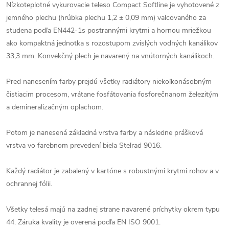
Nízkoteplotné vykurovacie teleso Compact Softline je vyhotovené z
jemného plechu (hrúbka plechu 1,2 ± 0,09 mm) valcovaného za
studena podľa EN442-1s postrannými krytmi a hornou mriežkou
ako kompaktná jednotka s rozostupom zvislých vodných kanálikov
33,3 mm. Konvekčný plech je navarený na vnútorných kanálikoch.
Pred nanesením farby prejdú všetky radiátory niekoľkonásobným
čistiacim procesom, vrátane fosfátovania fosforečnanom železitým
a demineralizačným oplachom.
Potom je nanesená základná vrstva farby a následne prášková
vrstva vo farebnom prevedení biela Stelrad 9016.
Každý radiátor je zabalený v kartóne s robustnými krytmi rohov a v
ochrannej fólii.
Všetky telesá majú na zadnej strane navarené príchytky okrem typu
44. Záruka kvality je overená podľa EN ISO 9001.