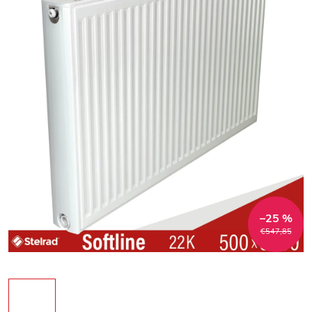
–25 %
€547,85