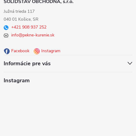
SOLIDSTAV OBCHODNÁ, s.r.o.
á
Južná trieda 117
040 01 Košice, SR
p
+421 908 937 252
info@pekne-kurenie.sk
ä
Facebook
Instagram
t
Informácie pre vás
i
Instagram
e