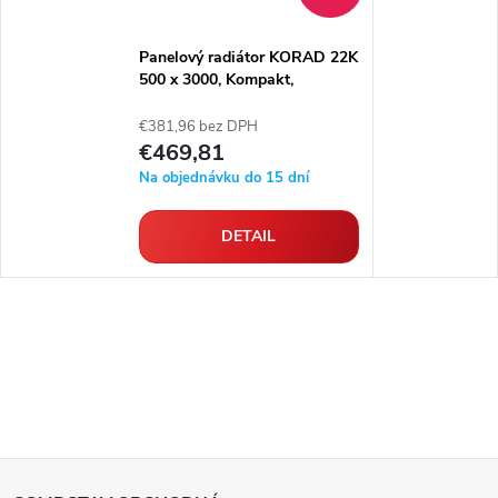
Panelový radiátor KORAD 22K
500 x 3000, Kompakt,
2245302013
€381,96 bez DPH
€469,81
Na objednávku do 15 dní
DETAIL
Z