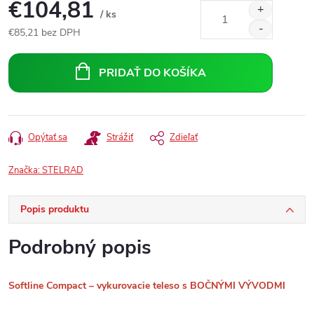
€104,81
/ ks
€85,21 bez DPH
Jednotková
cena:
PRIDAŤ DO KOŠÍKA
Opýtať sa
Strážiť
Zdieľať
Značka:
STELRAD
Popis produktu
Podrobný popis
Softline Compact – vykurovacie teleso s BOČNÝMI VÝVODMI