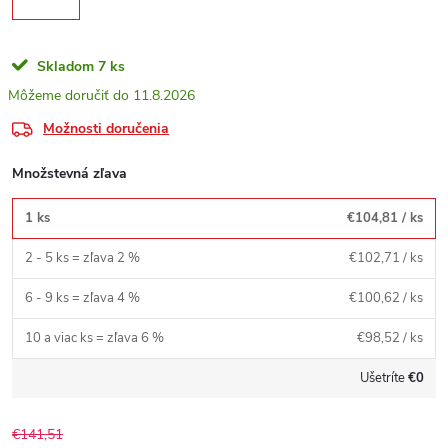
Skladom
7 ks
11.8.2026
Možnosti doručenia
Množstevná zľava
1 ks
€104,81
/ ks
2 - 5 ks = zľava 2 %
€102,71
/ ks
6 - 9 ks = zľava 4 %
€100,62
/ ks
10 a viac ks = zľava 6 %
€98,52
/ ks
Ušetríte
€0
€141,51