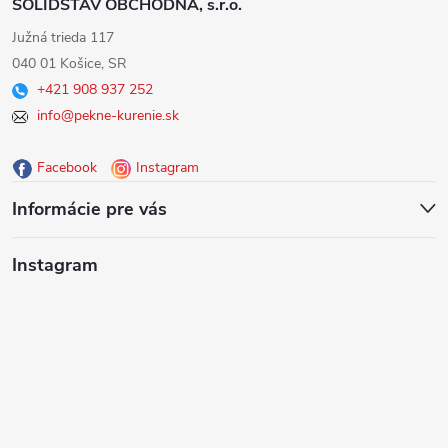
SOLIDSTAV OBCHODNÁ, s.r.o.
á
Južná trieda 117
040 01 Košice, SR
p
+421 908 937 252
info@pekne-kurenie.sk
ä
Facebook
Instagram
t
Informácie pre vás
i
Instagram
e