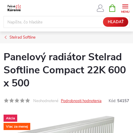
Prejsť
NÁKUPN
KOŠÍK
na
obsah
HĽADAŤ
Stelrad Softline
Panelový radiátor Stelrad
Softline Compact 22K 600
x 500
Neohodnotené
Podrobnosti hodnotenia
Kód:
54157
Akcia
Viac za menej