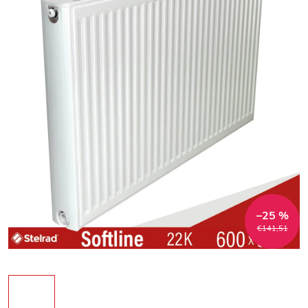
–25 %
€141,51