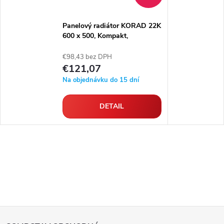
Panelový radiátor KORAD 22K
600 x 500, Kompakt,
2246052013
€98,43 bez DPH
€121,07
Na objednávku do 15 dní
DETAIL
Z