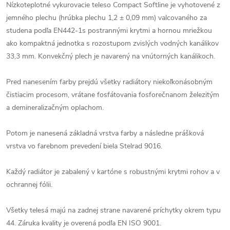
Nízkoteplotné vykurovacie teleso Compact Softline je vyhotovené z
jemného plechu (hrúbka plechu 1,2 ± 0,09 mm) valcovaného za
studena podľa EN442-1s postrannými krytmi a hornou mriežkou
ako kompaktná jednotka s rozostupom zvislých vodných kanálikov
33,3 mm. Konvekčný plech je navarený na vnútorných kanálikoch.
Pred nanesením farby prejdú všetky radiátory niekoľkonásobným
čistiacim procesom, vrátane fosfátovania fosforečnanom železitým
a demineralizačným oplachom.
Potom je nanesená základná vrstva farby a následne prášková
vrstva vo farebnom prevedení biela Stelrad 9016.
Každý radiátor je zabalený v kartóne s robustnými krytmi rohov a v
ochrannej fólii.
Všetky telesá majú na zadnej strane navarené príchytky okrem typu
44. Záruka kvality je overená podľa EN ISO 9001.