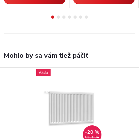
Akcia
–20 %
€151,34