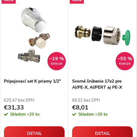
–19 %
–55 %
€39,16
€18,20
Pripojovací set K priamy 1/2"
Svorné šrúbenie 17x2 pre
Al/PE-X, Al/PERT aj PE-X
rúrky
€25,47 bez DPH
€6,51 bez DPH
€31,33
€8,01
Skladom
>20 ks
Skladom
>20 ks
DETAIL
DETAIL