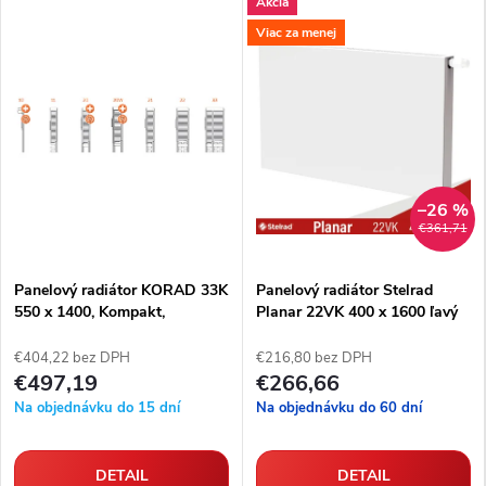
Akcia
Viac za menej
–26 %
€361,71
Panelový radiátor KORAD 33K
Panelový radiátor Stelrad
550 x 1400, Kompakt,
Planar 22VK 400 x 1600 ľavý
3341142013
€404,22 bez DPH
€216,80 bez DPH
€497,19
€266,66
Na objednávku do 15 dní
Na objednávku do 60 dní
DETAIL
DETAIL