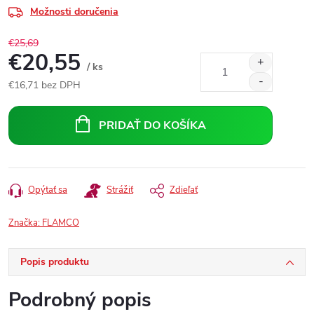
Možnosti doručenia
€25,69
€20,55
/ ks
€16,71 bez DPH
Jednotková
cena:
PRIDAŤ DO KOŠÍKA
Opýtať sa
Strážiť
Zdieľať
Značka:
FLAMCO
Popis produktu
Podrobný popis