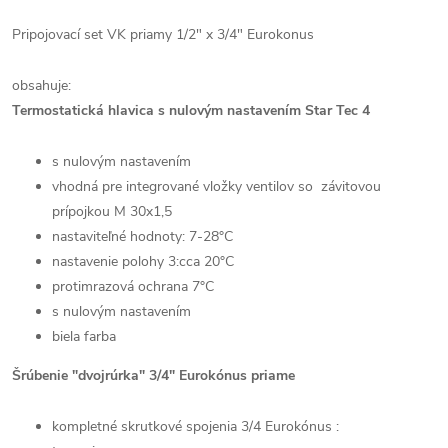
Pripojovací set VK priamy 1/2" x 3/4" Eurokonus
obsahuje:
Termostatická hlavica s nulovým nastavením Star Tec 4
s nulovým nastavením
vhodná pre integrované vložky ventilov so závitovou
prípojkou M 30x1,5
nastaviteľné hodnoty: 7-28°C
nastavenie polohy 3:cca 20°C
protimrazová ochrana 7°C
s nulovým nastavením
biela farba
Šrúbenie "dvojrúrka" 3/4" Eurokónus priame
kompletné skrutkové spojenia 3/4 Eurokónus :