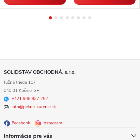
Z
SOLIDSTAV OBCHODNÁ, s.r.o.
á
Južná trieda 117
040 01 Košice, SR
p
+421 908 937 252
info@pekne-kurenie.sk
ä
Facebook
Instagram
t
Informácie pre vás