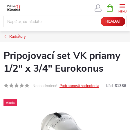
Prejsť
NÁKUPN
KOŠÍK
na
obsah
HĽADAŤ
Radiátory
Pripojovací set VK priamy
1/2" x 3/4" Eurokonus
Neohodnotené
Podrobnosti hodnotenia
Kód:
61386
Akcia