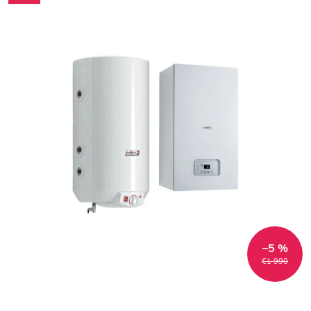
–5 %
€1 990