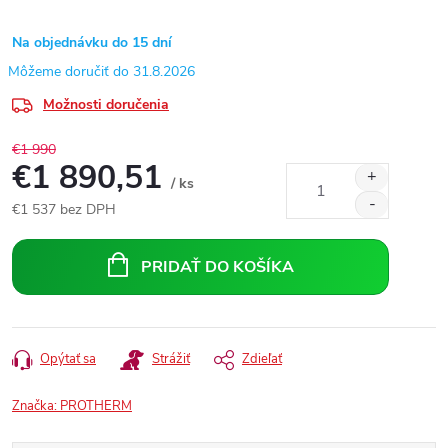
Na objednávku do 15 dní
31.8.2026
Možnosti doručenia
€1 990
€1 890,51
/ ks
€1 537 bez DPH
Jednotková
cena:
PRIDAŤ DO KOŠÍKA
Opýtať sa
Strážiť
Zdieľať
Značka:
PROTHERM