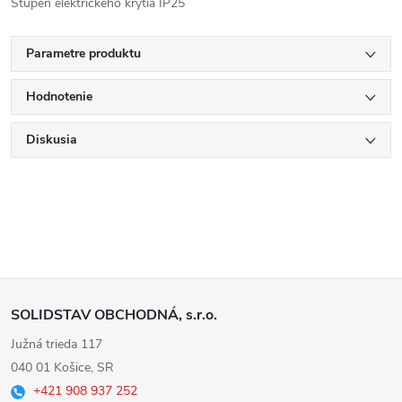
Stupeň elektrického krytia IP25
Parametre produktu
Hodnotenie
Diskusia
Z
SOLIDSTAV OBCHODNÁ, s.r.o.
á
Južná trieda 117
040 01 Košice, SR
p
+421 908 937 252