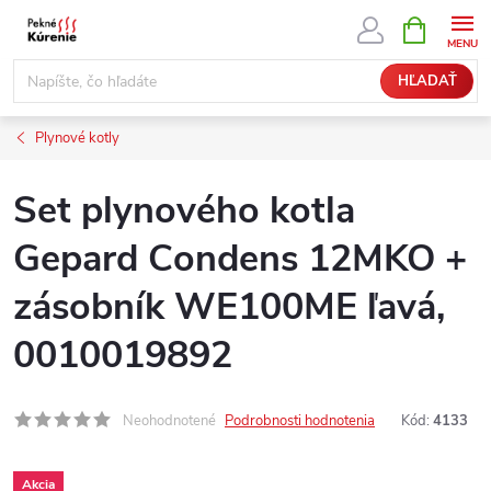
Prejsť
NÁKUPN
KOŠÍK
na
obsah
HĽADAŤ
Plynové kotly
Set plynového kotla
Gepard Condens 12MKO +
zásobník WE100ME ľavá,
0010019892
Neohodnotené
Podrobnosti hodnotenia
Kód:
4133
Akcia