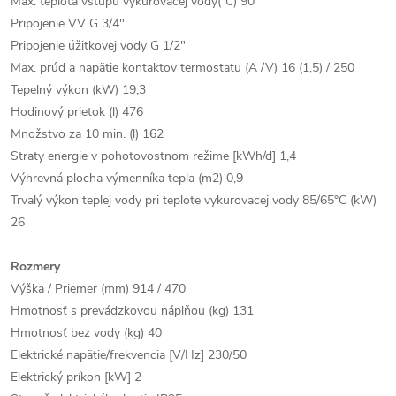
Max. teplota vstupu vykurovacej vody(°C) 90
Pripojenie VV G 3/4"
Pripojenie úžitkovej vody G 1/2"
Max. prúd a napätie kontaktov termostatu (A /V) 16 (1,5) / 250
Tepelný výkon (kW) 19,3
Hodinový prietok (l) 476
Množstvo za 10 min. (l) 162
Straty energie v pohotovostnom režime [kWh/d] 1,4
Výhrevná plocha výmenníka tepla (m2) 0,9
Trvalý výkon teplej vody pri teplote vykurovacej vody 85/65°C (kW)
26
Rozmery
Výška / Priemer (mm) 914 / 470
Hmotnosť s prevádzkovou náplňou (kg) 131
Hmotnosť bez vody (kg) 40
Elektrické napätie/frekvencia [V/Hz] 230/50
Elektrický príkon [kW] 2