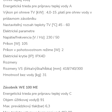
Energetická trieda pre prípravu teplej vody A
Výkon pri ohreve TV [kW] : 4,0-15 ,platí pre ohrev vody v
prídavnom zásobníku
Nastaviteľný rozsah teploty TV [°C] 45 - 60
Elektrické parametre
Napätie/frekvencia [V / Hz]: 230 / 50
Príkon [W]: 105
Príkon v pohotovostnom režime [W]: 2
Elektrické krytie [IP]: IPX4D
Rozmery
Rozmery VS (šírka/výška/hĺbka) [mm]: 418/740/300
Hmotnosť bez vody [kg]: 31
Zásobník WE 100 ME
Energetická trieda pre prípravu teplej vody C
Objem úžitkovej vody(l) 91
Max. prevádzkový tlak(bar) 6,3