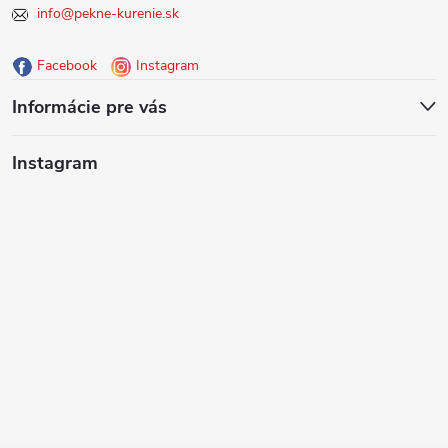
info@pekne-kurenie.sk
ä
Facebook
Instagram
t
Informácie pre vás
i
Instagram
e