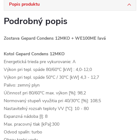
Popis produktu
Podrobný popis
Zostava Gepard Condens 12MKO + WE100ME ľavá
Kotol Gepard Condens 12MKO
Energetická trieda pre vykurovanie: A
Výkon pri tepl. spáde 80/60°C [kW] : 4,0-12,0
Výkon pri tepl. spáde 50°C / 30°C [kW] 4,3 - 12,7
Palivo: zemný plyn
Účinnosť pri 80/60°C max. výkon [%]: 98,2
Normovaný stupeň využitia pri 40/30°C [%]: 108,5
Nastaviteľný rozsah teploty VV [°C]: 10 - 80
Expanzná nádoba [l]: 8
Max. pracovný tlak [kPa]:300
Odvod spalín: turbo
Ohrev teplej vody