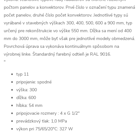
počtom panelov a konvektorov. Prvé číslo v označení typu znamená
počet panelov, druhé číslo počet konvektorov. Jednotlivé typy sú
vyrábané v stavebných výškach 300, 400, 500, 600 a 900 mm, typ
určený pre rekonštrukcie vo výške 550 mm. Dĺžka sa mení od 400
mm do 3000 mm, môže byť však pre jednotlivé modely obmedzená.
Povrchová úprava sa vykonáva kontinuálnym spôsobom na
výrobnej linke. Štandardný farebný odtieň je RAL 9016.
"
typ 11
pripojenie: spodné
výška: 300
dĺžka: 600
hĺbka: 54 mm
pripojovacie rozmery : 4 x G 1/2"
prevádzkový tlak: 1,0 MPa
výkon pri 75/65/20°C: 327 W