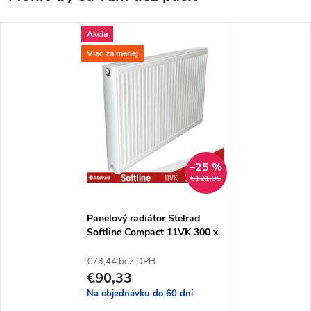
Akcia
Viac za menej
–25 %
€121,95
Panelový radiátor Stelrad
Softline Compact 11VK 300 x
600
€73,44 bez DPH
€90,33
Na objednávku do 60 dní