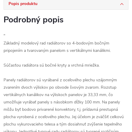
Popis produktu
Podrobný popis
"
Základný modelový rad radiátorov so 4-bodovým bočným
pripojením a tvarovaným panelom s vertikálnymi kanálikmi.
Súčasťou radiátora sú bočné kryty a vrchná mriežka.
Panely radiátorov sú vyrábané z oceľového plechu vzájomným
zvarením dvoch výliskov po obvode švovým zvarom. Rozstup
vertikálnych kanálikov na výliskoch panelov je 33,33 mm, čo
umožňuje vyrábať panely s násobkom dĺžky 100 mm. Na panely
môžu byť bodovo privarené konvektory, t.j. prídavná prestupná
plocha vyrobená z oceľového plechu. Jej účelom je zväčšiť celkovú
plochu vykurovacieho telesa a tým dosiahnuť zvýšenie tepelného
výkonu. Jednotlivé typové rady radiátorov sú tvorené rozličným