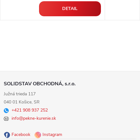
DETAIL
Z
SOLIDSTAV OBCHODNÁ, s.r.o.
á
Južná trieda 117
040 01 Košice, SR
p
+421 908 937 252
info@pekne-kurenie.sk
ä
Facebook
Instagram