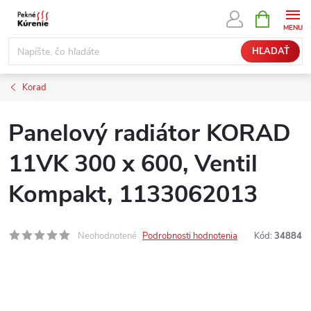
Prejsť
NÁKUPN
KOŠÍK
na
obsah
HĽADAŤ
Korad
Panelový radiátor KORAD
11VK 300 x 600, Ventil
Kompakt, 1133062013
Neohodnotené
Podrobnosti hodnotenia
Kód:
34884