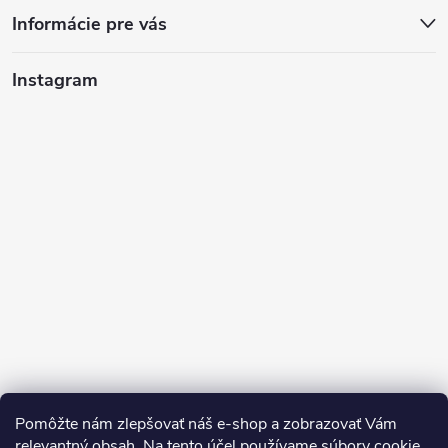
t
Informácie pre vás
i
Instagram
e
Pomôžte nám zlepšovať náš e-shop a zobrazovať Vám
Sledovať na Instagrame
relevantný obsah. Na tento účel používame súbory cookie.