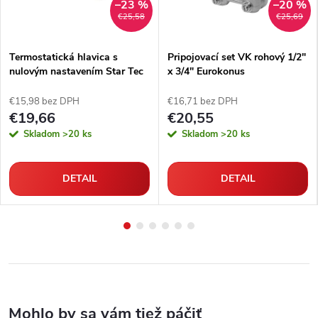
–23 %
–20 %
€25,58
€25,69
Termostatická hlavica s
Pripojovací set VK rohový 1/2"
nulovým nastavením Star Tec
x 3/4" Eurokonus
4
€15,98 bez DPH
€16,71 bez DPH
€19,66
€20,55
Skladom
>20 ks
Skladom
>20 ks
DETAIL
DETAIL