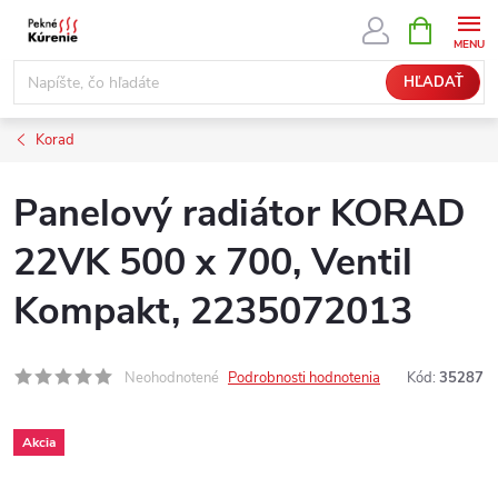
Prejsť
NÁKUPN
KOŠÍK
na
obsah
HĽADAŤ
Korad
Panelový radiátor KORAD
22VK 500 x 700, Ventil
Kompakt, 2235072013
Neohodnotené
Podrobnosti hodnotenia
Kód:
35287
Akcia