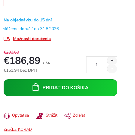
Na objednávku do 15 dní
31.8.2026
Možnosti doručenia
€233,60
€186,89
/ ks
€151,94 bez DPH
Jednotková
cena:
PRIDAŤ DO KOŠÍKA
Opýtať sa
Strážiť
Zdieľať
Značka:
KORAD