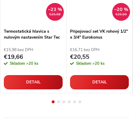
–23 %
–20 %
€25,58
€25,69
Termostatická hlavica s
Pripojovací set VK rohový 1/2"
nulovým nastavením Star Tec
x 3/4" Eurokonus
4
€15,98 bez DPH
€16,71 bez DPH
€19,66
€20,55
Skladom
>20 ks
Skladom
>20 ks
DETAIL
DETAIL