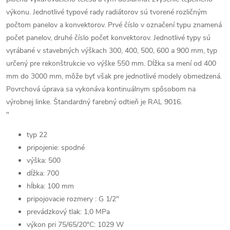
výkonu. Jednotlivé typové rady radiátorov sú tvorené rozličným
počtom panelov a konvektorov. Prvé číslo v označení typu znamená
počet panelov, druhé číslo počet konvektorov. Jednotlivé typy sú
vyrábané v stavebných výškach 300, 400, 500, 600 a 900 mm, typ
určený pre rekonštrukcie vo výške 550 mm. Dĺžka sa mení od 400
mm do 3000 mm, môže byť však pre jednotlivé modely obmedzená.
Povrchová úprava sa vykonáva kontinuálnym spôsobom na
výrobnej linke. Štandardný farebný odtieň je RAL 9016.
"
typ 22
pripojenie: spodné
výška: 500
dĺžka: 700
hĺbka: 100 mm
pripojovacie rozmery : G 1/2"
prevádzkový tlak: 1,0 MPa
výkon pri 75/65/20°C: 1029 W