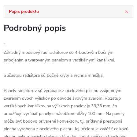
Popis produktu
Podrobný popis
"
Základný modelový rad radiátorov so 4-bodovým bočným
pripojením a tvarovaným panelom s vertikálnymi kanálikmi.
Súčasťou radiátora sú bočné kryty a vrchná mriežka.
Panely radiátorov sú vyrábané z oceľového plechu vzájomným
zvarením dvoch výliskov po obvode švovým zvarom. Rozstup
vertikálnych kanálikov na výliskoch panelov je 33,33 mm, čo
umožňuje vyrábať panely s násobkom dĺžky 100 mm. Na panely
môžu byť bodovo privarené konvektory, t.j. prídavná prestupná
plocha vyrobená z oceľového plechu. Jej účelom je zväčšiť celkovú
plochu vykurovacieho telesa a tým dosiahnuť zvýšenie tepelného