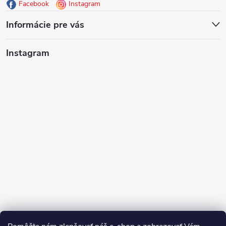
Facebook
Instagram
t
Informácie pre vás
i
Instagram
e