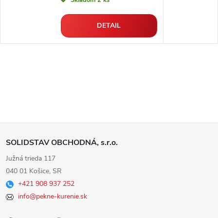
Skladom
2 ks
DETAIL
Z
SOLIDSTAV OBCHODNÁ, s.r.o.
á
Južná trieda 117
040 01 Košice, SR
p
+421 908 937 252
info@pekne-kurenie.sk
ä