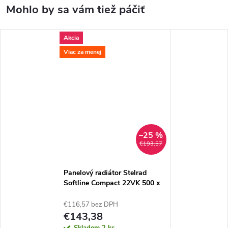
Akcia
Viac za menej
–25 %
€193,57
Panelový radiátor Stelrad
Softline Compact 22VK 500 x
700
€116,57 bez DPH
€143,38