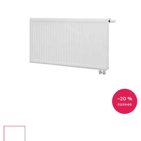
–20 %
€233,60