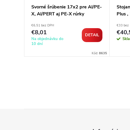
e Al/PE-
Svorné šrúbenie 17x2 pre Al/PE-
Stojan
X, Al/PERT aj PE-X rúrky
Plus 
€6,51 bez DPH
€33 bez
€8,01
€40,
DETAIL
DETAIL
Na objednávku do
Skl
10 dní
Kód:
103218
Kód:
8635
Z