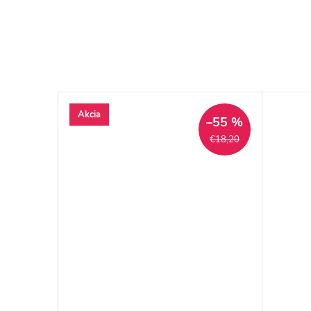
Akcia
–50 %
–55 %
€18,20
€18,20