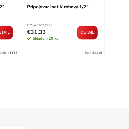
/2"
Pripojovací set K rohový 1/2"
Kvapali
hlavica 
€25,47 bez DPH
€28,74 be
€31,33
€35,3
ETAIL
DETAIL
Skladom
20 ks
Sklad
Kód:
41118
Kód:
41119