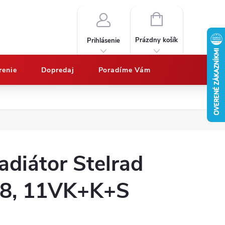
NÁKUPNÝ
KOŠÍK
Prázdny košík
Prihlásenie
renie
Dopredaj
Poradíme Vám
Nákup na splátky QUATRO
Doprava a platby
Vypočítajte potrebný 
adiátor Stelrad
8, 11VK+K+S