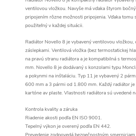
Radiátor Novello 8 je kompaktný radiátor vybavený 
ventilovou vložkou. Navyše má vďaka štyrom boč
pripojením rôzne možnosti pripojenia. Vďaka tomu sa
použiteľný v každej situácii.
Radiátor Novello 8 je vybavený ventilovou vložkou
záslepkami. Ventilová vložka (bez termostatickej hl
na pravú stranu radiátora a je kompatibilná s termo
mm. Novello 8 je dodávaný s konzolami typu Moncl
a pokynmi na inštaláciu. Typ 11 je vybavený 2 párm
600 mm a 3 pármi od 1.800 mm. Každý radiátor je 
kartóne av plaste. Vlastnosti radiátora sú uvedené na
Kontrola kvality a záruka
Riadenie akosti podľa EN ISO 9001.
Tepelný výkon je overený podľa EN 442.
Prevedenie zodpovedá bezpečnostným smernicia