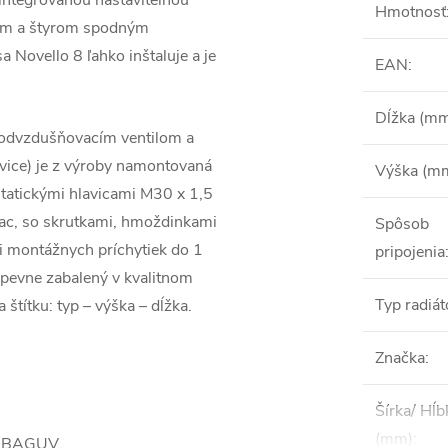
integrovanou nastaviteľnou
Hmotnosť
ným a štyrom spodným
 Novello 8 ľahko inštaluje a je
EAN
:
Dĺžka (m
, odvzdušňovacím ventilom a
avice) je z výroby namontovaná
Výška (m
statickými hlavicami M30 x 1,5
ac, so skrutkami, hmoždinkami
Spôsob
i montážnych príchytiek do 1
pripojenia
pevne zabalený v kvalitnom
Typ radiát
 štítku: typ – výška – dĺžka.
Značka
:
Šírka/ Hĺb
(mm)
:
m BAGUV.