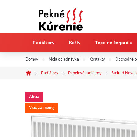
Radiátory
Kotly
Tepelné čerpadlá
Prejsť
Domov
Moja objednávka
Kontakty
Obchodné 
na
obsah
Radiátory
Panelové radiátory
Stelrad Novell
Domov
Akcia
Viac za menej