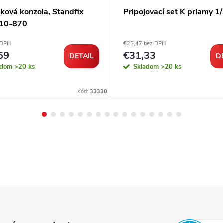
ková konzola, Standfix
Pripojovací set K priamy 1
, 10-870
 DPH
€25,47 bez DPH
59
€31,33
DETAIL
D
adom
>20 ks
Skladom
>20 ks
Kód:
33330