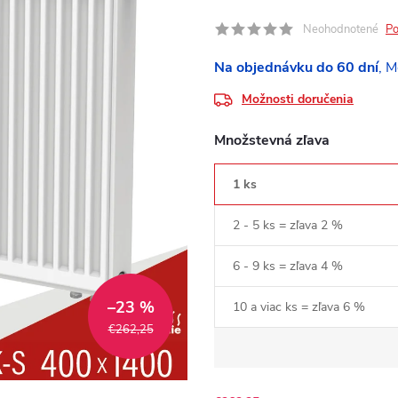
Neohodnotené
Po
Na objednávku do 60 dní
Možnosti doručenia
Množstevná zľava
1 ks
2 - 5 ks = zľava 2 %
6 - 9 ks = zľava 4 %
–23 %
10 a viac ks = zľava 6 %
€262,25