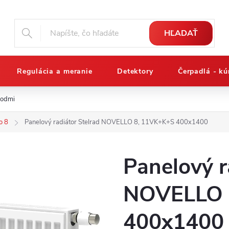
HĽADAŤ
Regulácia a meranie
Detektory
Čerpadlá - kú
podmienky
Reklamačný poriadok
Osobné údaje a ich ochrana
o 8
Panelový radiátor Stelrad NOVELLO 8, 11VK+K+S 400x1400
Panelový r
NOVELLO 
400x1400