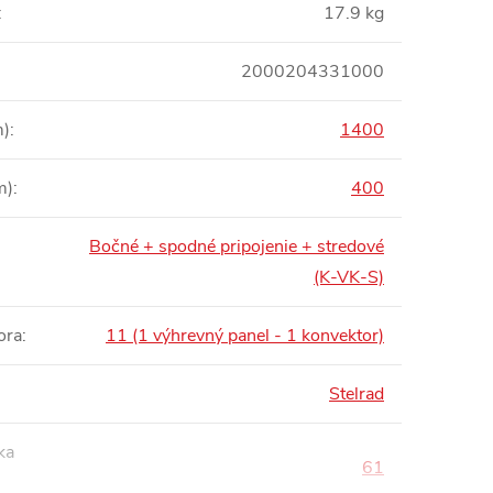
:
17.9 kg
2000204331000
m)
:
1400
m)
:
400
Bočné + spodné pripojenie + stredové
:
(K-VK-S)
ora
:
11 (1 výhrevný panel - 1 konvektor)
Stelrad
ka
61