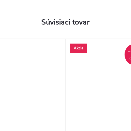
Súvisiaci tovar
Akcia
–