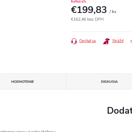
€262,25
€199,83
/ ks
€162,46 bez DPH
Jednotková
cena:
Opýtať sa
Strážiť
HODNOTENIE
DISKUSIA
Dodat