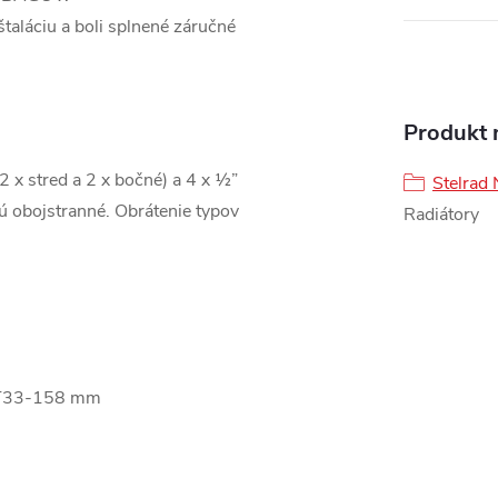
štaláciu a boli splnené záručné
Produkt n
(2 x stred a 2 x bočné) a 4 x ½”
Stelrad 
sú obojstranné. Obrátenie typov
Radiátory
 T33-158 mm