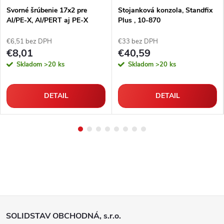
Svorné šrúbenie 17x2 pre
Stojanková konzola, Standfix
Al/PE-X, Al/PERT aj PE-X
Plus , 10-870
rúrky
€6,51 bez DPH
€33 bez DPH
€8,01
€40,59
Skladom
>20 ks
Skladom
>20 ks
DETAIL
DETAIL
Z
SOLIDSTAV OBCHODNÁ, s.r.o.