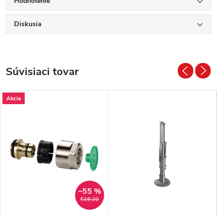
Hodnotenie
Diskusia
Súvisiaci tovar
Akcia
–55 %
€18,20