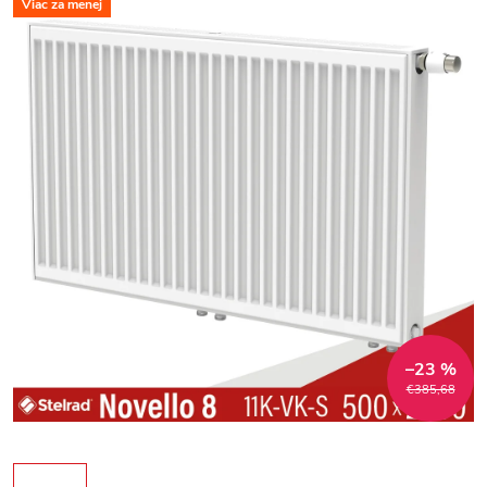
Viac za menej
–23 %
€385,68