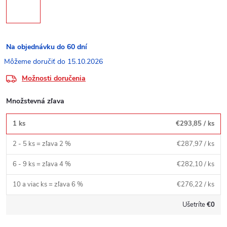
Na objednávku do 60 dní
15.10.2026
Možnosti doručenia
Množstevná zľava
1 ks
€293,85
/ ks
2 - 5 ks = zľava 2 %
€287,97
/ ks
6 - 9 ks = zľava 4 %
€282,10
/ ks
10 a viac ks = zľava 6 %
€276,22
/ ks
Ušetríte
€0