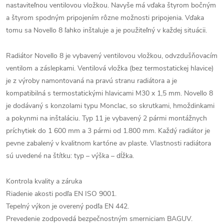
nastaviteľnou ventilovou vložkou. Navyše má vďaka štyrom bočným
a štyrom spodným pripojením rôzne možnosti pripojenia. Vďaka
tomu sa Novello 8 ľahko inštaluje a je použiteľný v každej situácii.
Radiátor Novello 8 je vybavený ventilovou vložkou, odvzdušňovacím
ventilom a záslepkami. Ventilová vložka (bez termostatickej hlavice)
je z výroby namontovaná na pravú stranu radiátora a je
kompatibilná s termostatickými hlavicami M30 x 1,5 mm. Novello 8
je dodávaný s konzolami typu Monclac, so skrutkami, hmoždinkami
a pokynmi na inštaláciu. Typ 11 je vybavený 2 pármi montážnych
príchytiek do 1 600 mm a 3 pármi od 1.800 mm. Každý radiátor je
pevne zabalený v kvalitnom kartóne av plaste. Vlastnosti radiátora
sú uvedené na štítku: typ – výška – dĺžka.
Kontrola kvality a záruka
Riadenie akosti podľa EN ISO 9001.
Tepelný výkon je overený podľa EN 442.
Prevedenie zodpovedá bezpečnostným smerniciam BAGUV.