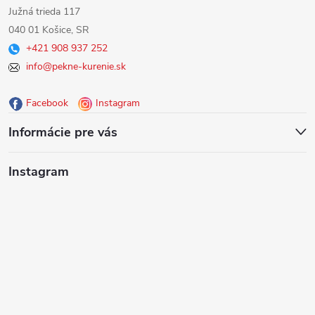
á
Južná trieda 117
040 01 Košice, SR
p
+421 908 937 252
info@pekne-kurenie.sk
ä
Facebook
Instagram
t
Informácie pre vás
i
Instagram
e