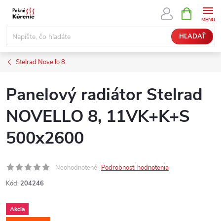
Prejsť
NÁKUPN
KOŠÍK
na
obsah
HĽADAŤ
Stelrad Novello 8
Panelový radiátor Stelrad
NOVELLO 8, 11VK+K+S
500x2600
Neohodnotené
Podrobnosti hodnotenia
Kód:
204246
Akcia