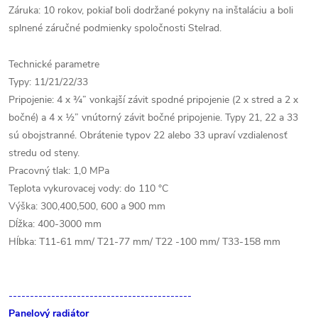
Záruka: 10 rokov, pokiaľ boli dodržané pokyny na inštaláciu a boli
splnené záručné podmienky spoločnosti Stelrad.
Technické parametre
Typy: 11/21/22/33
Pripojenie: 4 x ¾” vonkajší závit spodné pripojenie (2 x stred a 2 x
bočné) a 4 x ½” vnútorný závit bočné pripojenie. Typy 21, 22 a 33
sú obojstranné. Obrátenie typov 22 alebo 33 upraví vzdialenosť
stredu od steny.
Pracovný tlak: 1,0 MPa
Teplota vykurovacej vody: do 110 °C
Výška: 300,400,500, 600 a 900 mm
Dĺžka: 400-3000 mm
Hĺbka: T11-61 mm/ T21-77 mm/ T22 -100 mm/ T33-158 mm
-------------------------------------------
Panelový radiátor