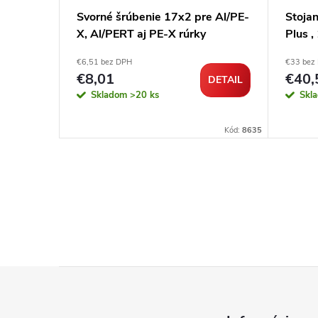
e Al/PE-
Svorné šrúbenie 17x2 pre Al/PE-
Stojan
X, Al/PERT aj PE-X rúrky
Plus 
€6,51 bez DPH
€33 bez
€8,01
€40,
DETAIL
DETAIL
Skladom
>20 ks
Skl
Kód:
103218
Kód:
8635
Z