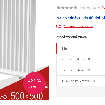
Neohodnotené
Po
Na objednávku do 60 dní
Možnosti doručenia
Množstevná zľava
1 ks
2 - 5 ks = zľava 2 %
6 - 9 ks = zľava 4 %
–23 %
10 a viac ks = zľava 6 %
€176,22