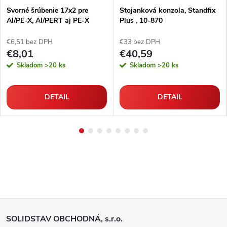
Svorné šrúbenie 17x2 pre
Stojanková konzola, Standfix
Al/PE-X, Al/PERT aj PE-X
Plus , 10-870
rúrky
€6,51 bez DPH
€33 bez DPH
€8,01
€40,59
Skladom
>20 ks
Skladom
>20 ks
DETAIL
DETAIL
Z
SOLIDSTAV OBCHODNÁ, s.r.o.