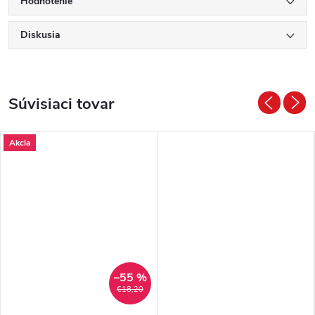
Hodnotenie
Diskusia
Súvisiaci tovar
Akcia
–55 %
€18,20