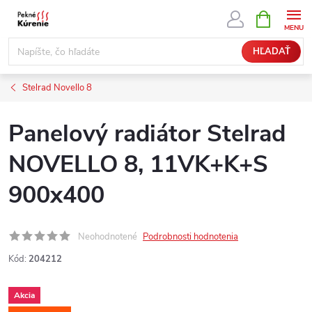
Prejsť
NÁKUPN
KOŠÍK
na
obsah
HĽADAŤ
Stelrad Novello 8
Panelový radiátor Stelrad
NOVELLO 8, 11VK+K+S
900x400
Neohodnotené
Podrobnosti hodnotenia
Kód:
204212
Akcia