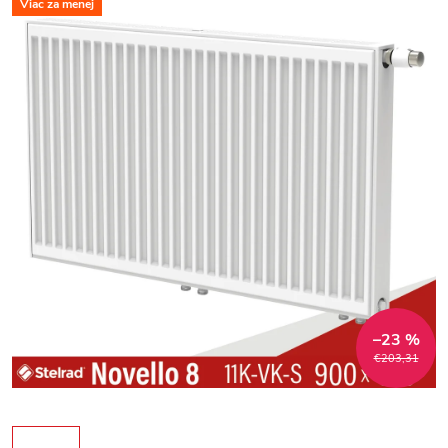
Viac za menej
–23 %
€203,31