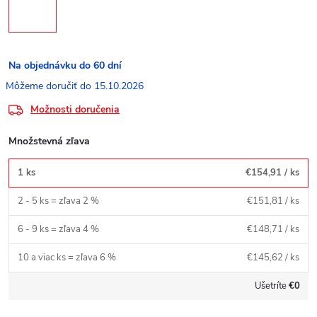
Na objednávku do 60 dní
15.10.2026
Možnosti doručenia
Množstevná zľava
1 ks
€154,91
/ ks
2 - 5 ks = zľava 2 %
€151,81
/ ks
6 - 9 ks = zľava 4 %
€148,71
/ ks
10 a viac ks = zľava 6 %
€145,62
/ ks
Ušetríte
€0