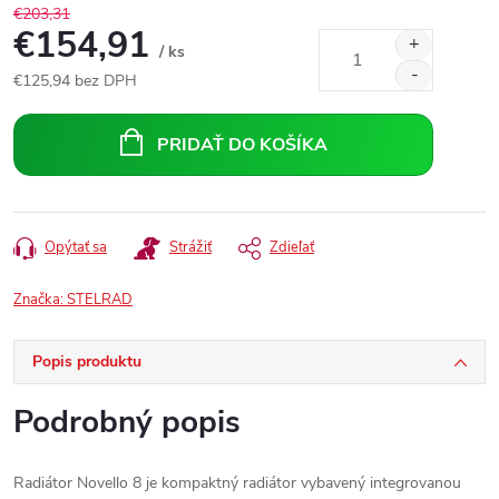
€203,31
€154,91
/ ks
€125,94 bez DPH
Jednotková
cena:
PRIDAŤ DO KOŠÍKA
Opýtať sa
Strážiť
Zdieľať
Značka:
STELRAD
Popis produktu
Podrobný popis
Radiátor Novello 8 je kompaktný radiátor vybavený integrovanou