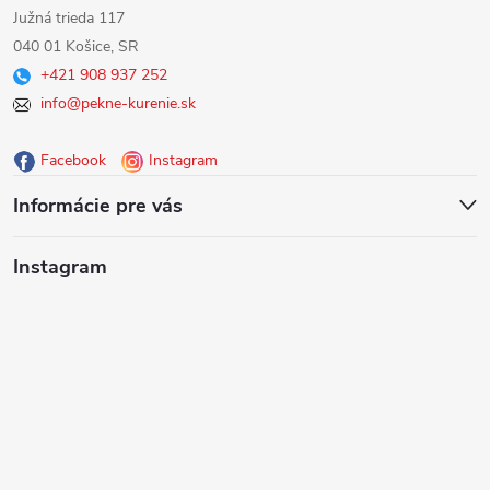
á
Južná trieda 117
040 01 Košice, SR
p
+421 908 937 252
info@pekne-kurenie.sk
ä
Facebook
Instagram
t
Informácie pre vás
i
Instagram
e