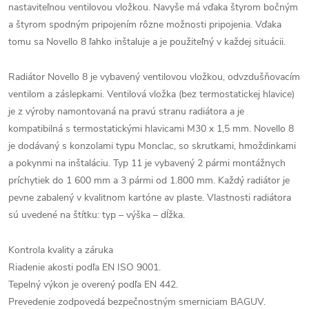
nastaviteľnou ventilovou vložkou. Navyše má vďaka štyrom bočným
a štyrom spodným pripojením rôzne možnosti pripojenia. Vďaka
tomu sa Novello 8 ľahko inštaluje a je použiteľný v každej situácii.
Radiátor Novello 8 je vybavený ventilovou vložkou, odvzdušňovacím
ventilom a záslepkami. Ventilová vložka (bez termostatickej hlavice)
je z výroby namontovaná na pravú stranu radiátora a je
kompatibilná s termostatickými hlavicami M30 x 1,5 mm. Novello 8
je dodávaný s konzolami typu Monclac, so skrutkami, hmoždinkami
a pokynmi na inštaláciu. Typ 11 je vybavený 2 pármi montážnych
príchytiek do 1 600 mm a 3 pármi od 1.800 mm. Každý radiátor je
pevne zabalený v kvalitnom kartóne av plaste. Vlastnosti radiátora
sú uvedené na štítku: typ – výška – dĺžka.
Kontrola kvality a záruka
Riadenie akosti podľa EN ISO 9001.
Tepelný výkon je overený podľa EN 442.
Prevedenie zodpovedá bezpečnostným smerniciam BAGUV.