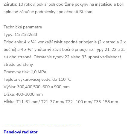
Záruka: 10 rokov, pokiaľ boli dodržané pokyny na inštaláciu a boli
splnené záručné podmienky spoločnosti Stelrad.
Technické parametre
Typy: 11/21/22/33
Pripojenie: 4 x ¾” vonkajší závit spodné pripojenie (2 x stred a 2 x
bočné) a 4 x ½” vnútorný závit bočné pripojenie. Typy 21, 22 a 33
sú obojstranné. Obrátenie typov 22 alebo 33 upraví vzdialenosť
stredu od steny.
Pracovný tlak: 1,0 MPa
Teplota vykurovacej vody: do 110 °C
Výška: 300,400,500, 600 a 900 mm
Dĺžka: 400-3000 mm
Hĺbka: T11-61 mm/ T21-77 mm/ T22 -100 mm/ T33-158 mm
-------------------------------------------
Panelový radiátor