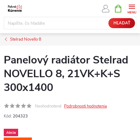
Prejsť
NÁKUPN
KOŠÍK
na
obsah
HĽADAŤ
Stelrad Novello 8
Panelový radiátor Stelrad
NOVELLO 8, 21VK+K+S
300x1400
Neohodnotené
Podrobnosti hodnotenia
Kód:
204323
Akcia