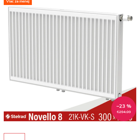
Viac za menej
–23 %
€294,09