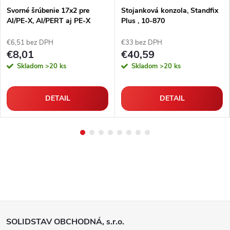
Svorné šrúbenie 17x2 pre
Stojanková konzola, Standfix
Al/PE-X, Al/PERT aj PE-X
Plus , 10-870
rúrky
€6,51 bez DPH
€33 bez DPH
€8,01
€40,59
Skladom
>20 ks
Skladom
>20 ks
DETAIL
DETAIL
Z
SOLIDSTAV OBCHODNÁ, s.r.o.