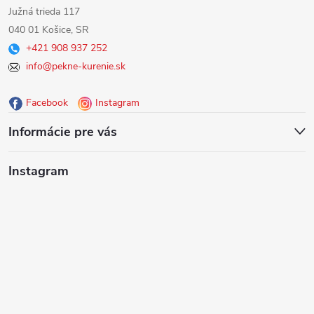
á
Južná trieda 117
040 01 Košice, SR
p
+421 908 937 252
info@pekne-kurenie.sk
ä
Facebook
Instagram
t
Informácie pre vás
i
Instagram
e