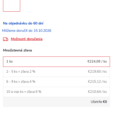
Na objednávku do 60 dní
15.10.2026
Možnosti doručenia
Množstevná zľava
1 ks
€224,08
/ ks
2 - 5 ks = zľava 2 %
€219,60
/ ks
6 - 9 ks = zľava 4 %
€215,12
/ ks
10 a viac ks = zľava 6 %
€210,64
/ ks
Ušetríte
€0