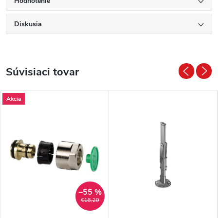
Hodnotenie
Diskusia
Súvisiaci tovar
Akcia
–55 %
€18,20