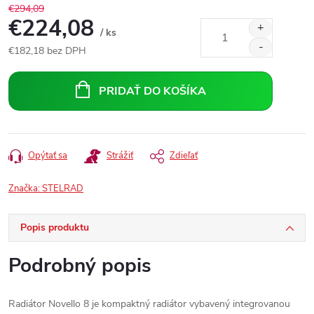
€294,09
€224,08
/ ks
€182,18 bez DPH
Jednotková
cena:
PRIDAŤ DO KOŠÍKA
Opýtať sa
Strážiť
Zdieľať
Značka:
STELRAD
Popis produktu
Podrobný popis
Radiátor Novello 8 je kompaktný radiátor vybavený integrovanou