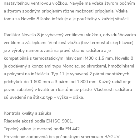
nastaviteľnou ventilovou vložkou. Navyše má vďaka štyrom bočným
a štyrom spodným pripojením rôzne možnosti pripojenia. Vďaka
tomu sa Novello 8 ľahko inštaluje a je použiteľný v každej situácii.
Radiátor Novello 8 je vybavený ventilovou vložkou, odvzdušňovacím
ventilom a záslepkami. Ventilová vložka (bez termostatickej hlavice)
je z výroby namontovaná na pravú stranu radiátora a je
kompatibilná s termostatickými hlavicami M30 x 1,5 mm. Novello 8
je dodávaný s konzolami typu Monclac, so skrutkami, hmoždinkami
a pokynmi na inštaláciu. Typ 11 je vybavený 2 pármi montážnych
príchytiek do 1 600 mm a 3 pármi od 1.800 mm. Každý radiátor je
pevne zabalený v kvalitnom kartóne av plaste. Vlastnosti radiátora
sú uvedené na štítku: typ – výška – dĺžka.
Kontrola kvality a záruka
Riadenie akosti podľa EN ISO 9001.
Tepelný výkon je overený podľa EN 442.
Prevedenie zodpovedá bezpečnostným smerniciam BAGUV.