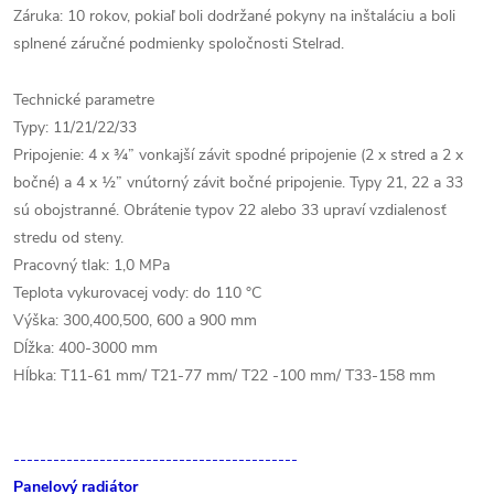
Záruka: 10 rokov, pokiaľ boli dodržané pokyny na inštaláciu a boli
splnené záručné podmienky spoločnosti Stelrad.
Technické parametre
Typy: 11/21/22/33
Pripojenie: 4 x ¾” vonkajší závit spodné pripojenie (2 x stred a 2 x
bočné) a 4 x ½” vnútorný závit bočné pripojenie. Typy 21, 22 a 33
sú obojstranné. Obrátenie typov 22 alebo 33 upraví vzdialenosť
stredu od steny.
Pracovný tlak: 1,0 MPa
Teplota vykurovacej vody: do 110 °C
Výška: 300,400,500, 600 a 900 mm
Dĺžka: 400-3000 mm
Hĺbka: T11-61 mm/ T21-77 mm/ T22 -100 mm/ T33-158 mm
-------------------------------------------
Panelový radiátor