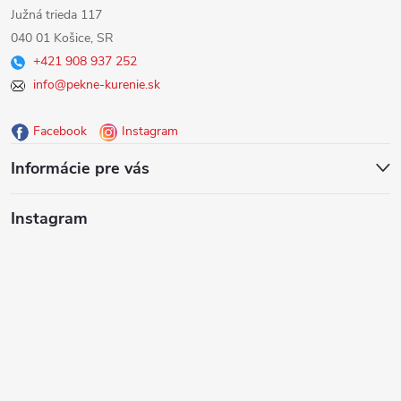
á
Južná trieda 117
040 01 Košice, SR
p
+421 908 937 252
info@pekne-kurenie.sk
ä
Facebook
Instagram
t
Informácie pre vás
i
Instagram
e