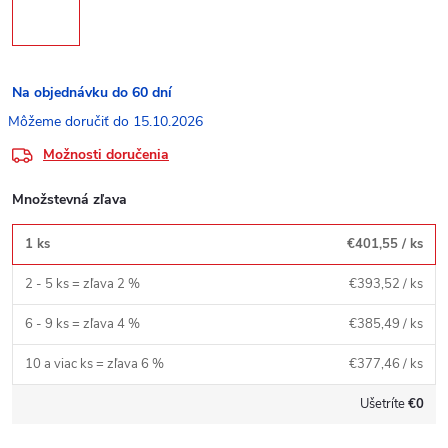
Na objednávku do 60 dní
15.10.2026
Možnosti doručenia
Množstevná zľava
1 ks
€401,55
/ ks
2 - 5 ks = zľava 2 %
€393,52
/ ks
6 - 9 ks = zľava 4 %
€385,49
/ ks
10 a viac ks = zľava 6 %
€377,46
/ ks
Ušetríte
€0