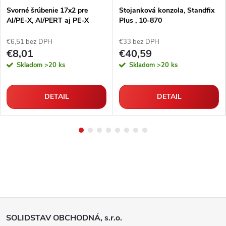
Svorné šrúbenie 17x2 pre
Stojanková konzola, Standfix
Al/PE-X, Al/PERT aj PE-X
Plus , 10-870
rúrky
€6,51 bez DPH
€33 bez DPH
€8,01
€40,59
Skladom
>20 ks
Skladom
>20 ks
DETAIL
DETAIL
Z
SOLIDSTAV OBCHODNÁ, s.r.o.