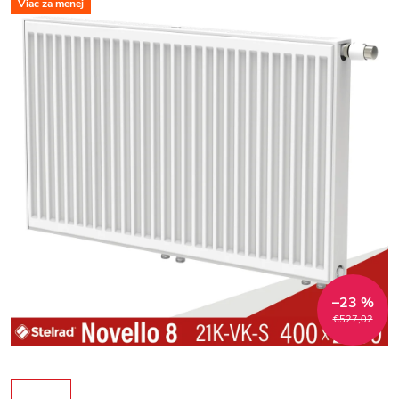
Viac za menej
–23 %
€527,02