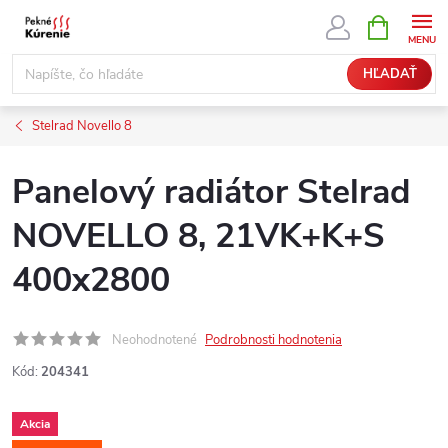
Prejsť
NÁKUPN
KOŠÍK
na
obsah
HĽADAŤ
Stelrad Novello 8
Panelový radiátor Stelrad
NOVELLO 8, 21VK+K+S
400x2800
Neohodnotené
Podrobnosti hodnotenia
Kód:
204341
Akcia