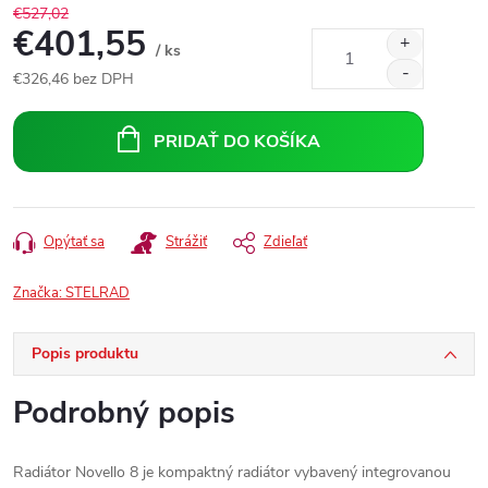
€527,02
€401,55
/ ks
€326,46 bez DPH
Jednotková
cena:
PRIDAŤ DO KOŠÍKA
Opýtať sa
Strážiť
Zdieľať
Značka:
STELRAD
Popis produktu
Podrobný popis
Radiátor Novello 8 je kompaktný radiátor vybavený integrovanou