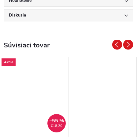
Hodnotenie
Diskusia
Súvisiaci tovar
Akcia
–55 %
€18,20