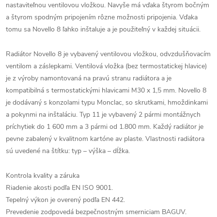
nastaviteľnou ventilovou vložkou. Navyše má vďaka štyrom bočným
a štyrom spodným pripojením rôzne možnosti pripojenia. Vďaka
tomu sa Novello 8 ľahko inštaluje a je použiteľný v každej situácii.
Radiátor Novello 8 je vybavený ventilovou vložkou, odvzdušňovacím
ventilom a záslepkami. Ventilová vložka (bez termostatickej hlavice)
je z výroby namontovaná na pravú stranu radiátora a je
kompatibilná s termostatickými hlavicami M30 x 1,5 mm. Novello 8
je dodávaný s konzolami typu Monclac, so skrutkami, hmoždinkami
a pokynmi na inštaláciu. Typ 11 je vybavený 2 pármi montážnych
príchytiek do 1 600 mm a 3 pármi od 1.800 mm. Každý radiátor je
pevne zabalený v kvalitnom kartóne av plaste. Vlastnosti radiátora
sú uvedené na štítku: typ – výška – dĺžka.
Kontrola kvality a záruka
Riadenie akosti podľa EN ISO 9001.
Tepelný výkon je overený podľa EN 442.
Prevedenie zodpovedá bezpečnostným smerniciam BAGUV.