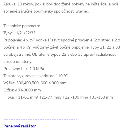
Záruka: 10 rokov, pokiaľ boli dodržané pokyny na inštaláciu a boli
splnené záručné podmienky spoločnosti Stelrad.
Technické parametre
Typy: 11/21/22/33
Pripojenie: 4 x ¾” vonkajší závit spodné pripojenie (2 x stred a 2 x
bočné) a 4 x ½” vnútorný závit bočné pripojenie. Typy 21, 22 a 33
sú obojstranné. Obrátenie typov 22 alebo 33 upraví vzdialenosť
stredu od steny.
Pracovný tlak: 1,0 MPa
Teplota vykurovacej vody: do 110 °C
Výška: 300,400,500, 600 a 900 mm
Dĺžka: 400-3000 mm
Hĺbka: T11-61 mm/ T21-77 mm/ T22 -100 mm/ T33-158 mm
-------------------------------------------
Panelový radiátor