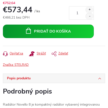
€752,64
€573,44
/ ks
€466,21 bez DPH
Jednotková
cena:
PRIDAŤ DO KOŠÍKA
Opýtať sa
Strážiť
Zdieľať
Značka:
STELRAD
Popis produktu
Podrobný popis
Radiátor Novello 8 je kompaktný radiátor vybavený integrovanou