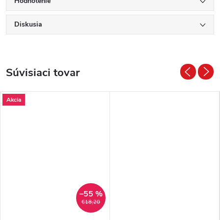
Hodnotenie
Diskusia
Súvisiaci tovar
Akcia
–55 %
€18,20