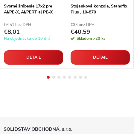
Svorné šrúbenie 17x2 pre
Stojanková konzola, Standfix
Al/PE-X, Al/PERT aj PE-X
Plus , 10-870
rúrky
€6,51 bez DPH
€33 bez DPH
€8,01
€40,59
Na objednávku do 10 dní
Skladom
>20 ks
DETAIL
DETAIL
Z
SOLIDSTAV OBCHODNÁ, s.r.o.