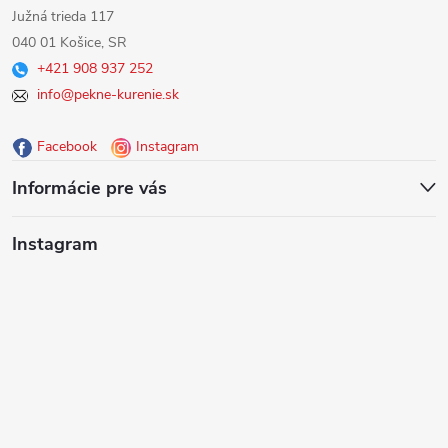
á
Južná trieda 117
040 01 Košice, SR
p
+421 908 937 252
info@pekne-kurenie.sk
ä
Facebook
Instagram
t
Informácie pre vás
i
Instagram
e