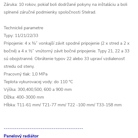
Záruka: 10 rokov, pokiaľ boli dodržané pokyny na inštaláciu a boli
splnené záručné podmienky spoločnosti Stelrad.
Technické parametre
Typy: 11/21/22/33
Pripojenie: 4 x ¾” vonkajší závit spodné pripojenie (2 x stred a 2 x
bočné) a 4 x ½” vnútorný závit bočné pripojenie. Typy 21, 22 a 33
sú obojstranné. Obrátenie typov 22 alebo 33 upraví vzdialenosť
stredu od steny.
Pracovný tlak: 1,0 MPa
Teplota vykurovacej vody: do 110 °C
Výška: 300,400,500, 600 a 900 mm
Dĺžka: 400-3000 mm
Hĺbka: T11-61 mm/ T21-77 mm/ T22 -100 mm/ T33-158 mm
-------------------------------------------
Panelový radiátor