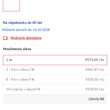
Na objednávku do 60 dní
14.10.2026
Možnosti doručenia
Množstevná zľava
1 ks
€573,44
/ ks
2 - 5 ks = zľava 2 %
€561,97
/ ks
6 - 9 ks = zľava 4 %
€550,50
/ ks
10 a viac ks = zľava 6 %
€539,03
/ ks
Ušetríte
€0