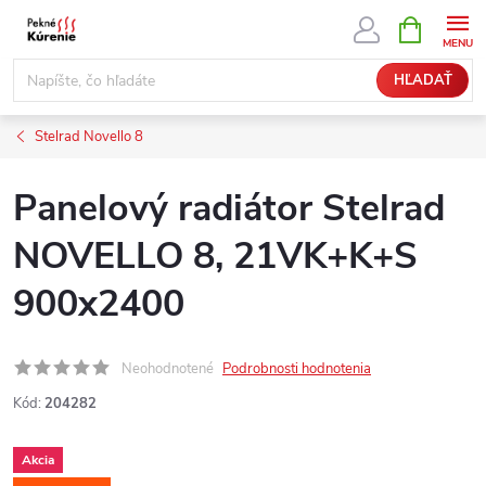
Prejsť
NÁKUPN
KOŠÍK
na
obsah
HĽADAŤ
Stelrad Novello 8
Panelový radiátor Stelrad
NOVELLO 8, 21VK+K+S
900x2400
Neohodnotené
Podrobnosti hodnotenia
Kód:
204282
Akcia