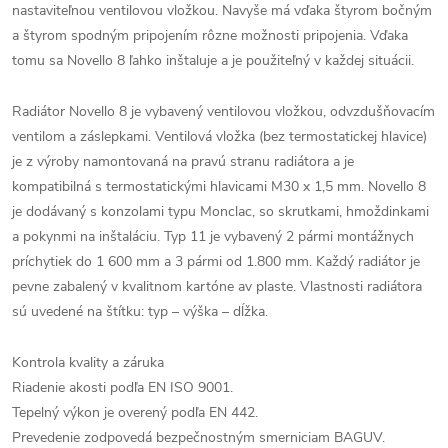
nastaviteľnou ventilovou vložkou. Navyše má vďaka štyrom bočným
a štyrom spodným pripojením rôzne možnosti pripojenia. Vďaka
tomu sa Novello 8 ľahko inštaluje a je použiteľný v každej situácii.
Radiátor Novello 8 je vybavený ventilovou vložkou, odvzdušňovacím
ventilom a záslepkami. Ventilová vložka (bez termostatickej hlavice)
je z výroby namontovaná na pravú stranu radiátora a je
kompatibilná s termostatickými hlavicami M30 x 1,5 mm. Novello 8
je dodávaný s konzolami typu Monclac, so skrutkami, hmoždinkami
a pokynmi na inštaláciu. Typ 11 je vybavený 2 pármi montážnych
príchytiek do 1 600 mm a 3 pármi od 1.800 mm. Každý radiátor je
pevne zabalený v kvalitnom kartóne av plaste. Vlastnosti radiátora
sú uvedené na štítku: typ – výška – dĺžka.
Kontrola kvality a záruka
Riadenie akosti podľa EN ISO 9001.
Tepelný výkon je overený podľa EN 442.
Prevedenie zodpovedá bezpečnostným smerniciam BAGUV.