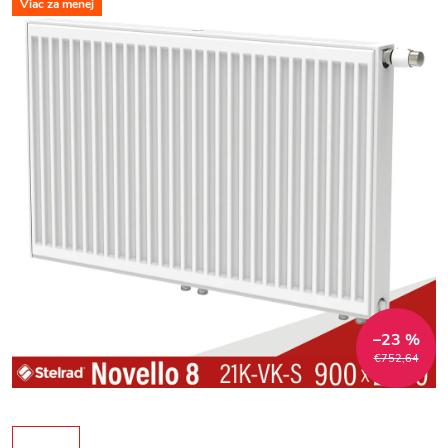
Viac za menej
–23 %
€752,64