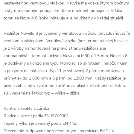
nastaviteľnou ventilovou vložkou. Navyše má vďaka štyrom bočným
a štyrom spodným pripojením rôzne možnosti pripojenia. Vďaka
tomu sa Novello 8 ľahko inštaluje a je použiteľný v každej situácii.
Radiátor Novello 8 je vybavený ventilovou vložkou, odvzdušňovacím
ventilom a záslepkami. Ventilová vložka (bez termostatickej hlavice)
je z výroby namontovaná na pravú stranu radiátora a je
kompatibilná s termostatickými hlavicami M30 x 1,5 mm. Novello 8
je dodávaný s konzolami typu Monclac, so skrutkami, hmoždinkami
a pokynmi na inštaláciu. Typ 11 je vybavený 2 pármi montážnych
príchytiek do 1 600 mm a 3 pármi od 1.800 mm. Každý radiátor je
pevne zabalený v kvalitnom kartóne av plaste. Vlastnosti radiátora
sú uvedené na štítku: typ – výška – dĺžka.
Kontrola kvality a záruka
Riadenie akosti podľa EN ISO 9001.
Tepelný výkon je overený podľa EN 442.
Prevedenie zodpovedá bezpečnostným smerniciam BAGUV.