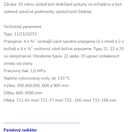
Záruka: 10 rokov, pokiaľ boli dodržané pokyny na inštaláciu a boli
splnené záručné podmienky spoločnosti Stelrad.
Technické parametre
Typy: 11/21/22/33
Pripojenie: 4 x ¾” vonkajší závit spodné pripojenie (2 x stred a 2 x
bočné) a 4 x ½” vnútorný závit bočné pripojenie. Typy 21, 22 a 33
sú obojstranné. Obrátenie typov 22 alebo 33 upraví vzdialenosť
stredu od steny.
Pracovný tlak: 1,0 MPa
Teplota vykurovacej vody: do 110 °C
Výška: 300,400,500, 600 a 900 mm
Dĺžka: 400-3000 mm
Hĺbka: T11-61 mm/ T21-77 mm/ T22 -100 mm/ T33-158 mm
-------------------------------------------
Panelový radiátor