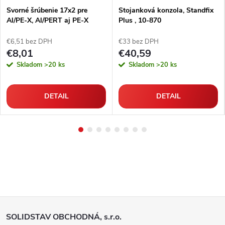
Svorné šrúbenie 17x2 pre
Stojanková konzola, Standfix
Al/PE-X, Al/PERT aj PE-X
Plus , 10-870
rúrky
€6,51 bez DPH
€33 bez DPH
€8,01
€40,59
Skladom
>20 ks
Skladom
>20 ks
DETAIL
DETAIL
Z
SOLIDSTAV OBCHODNÁ, s.r.o.