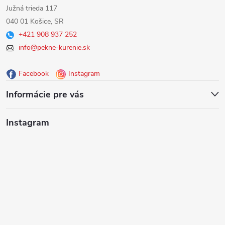
á
Južná trieda 117
040 01 Košice, SR
p
+421 908 937 252
info@pekne-kurenie.sk
ä
Facebook
Instagram
t
Informácie pre vás
i
Instagram
e