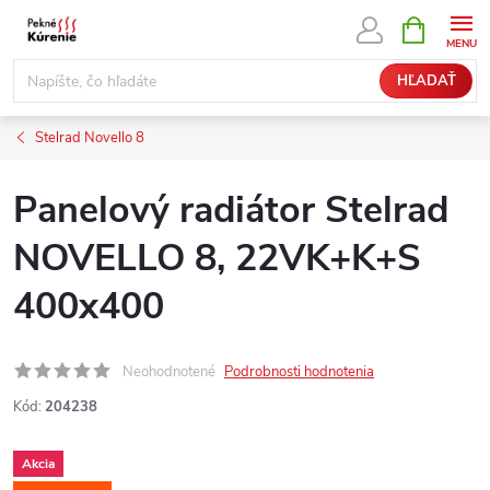
Prejsť
NÁKUPN
KOŠÍK
na
obsah
HĽADAŤ
Stelrad Novello 8
Panelový radiátor Stelrad
NOVELLO 8, 22VK+K+S
400x400
Neohodnotené
Podrobnosti hodnotenia
Kód:
204238
Akcia