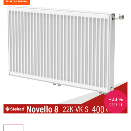
Viac za menej
–23 %
€203,41