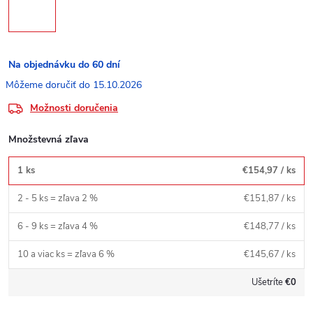
Na objednávku do 60 dní
15.10.2026
Možnosti doručenia
Množstevná zľava
1 ks
€154,97
/ ks
2 - 5 ks = zľava 2 %
€151,87
/ ks
6 - 9 ks = zľava 4 %
€148,77
/ ks
10 a viac ks = zľava 6 %
€145,67
/ ks
Ušetríte
€0