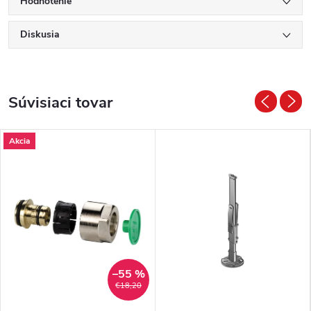
Hodnotenie
Diskusia
Súvisiaci tovar
Akcia
–55 %
€18,20